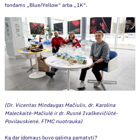
fondams „Blue/Yellow“ arba „1K“.
(Dr. Vicentas Mindaugas Mačiulis, dr. Karolina
Maleckaitė-Mačiulė ir dr. Rusnė Ivaškevičiūtė-
Povilauskienė. FTMC nuotrauka)
Ką dar įdomaus buvo galima pamatyti?