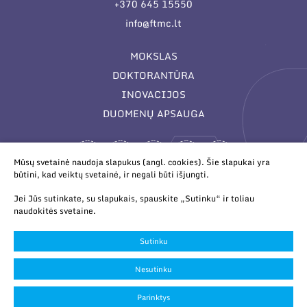
+370 645 15550
info@ftmc.lt
MOKSLAS
DOKTORANTŪRA
INOVACIJOS
DUOMENŲ APSAUGA
Mūsų svetainė naudoja slapukus (angl. cookies). Šie slapukai yra
būtini, kad veiktų svetainė, ir negali būti išjungti.
Jei Jūs sutinkate, su slapukais, spauskite „Sutinku“ ir toliau
naudokitės svetaine.
© 2026 Valstybinis mokslinių tyrimų institutas Fizinių ir
technologijos mokslų centras. Duomenys kaupiami ir saugomi
Sutinku
Juridinių asmenų registre.
Slapukų parinktys
Nesutinku
Duomenų apsauga
Parinktys
Sukurta:
TEXUS