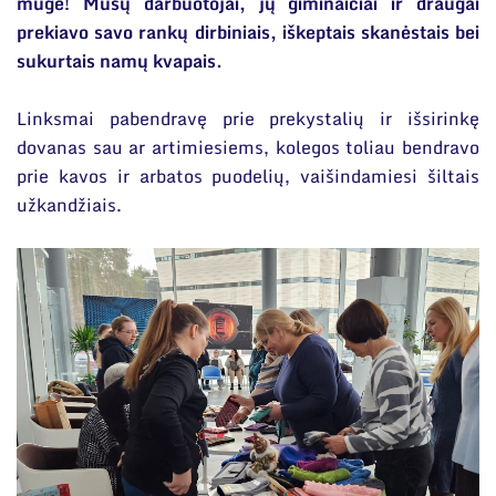
Narystė nacionalinėse ir tarptautinėse
mugė! Mūsų darbuotojai, jų giminaičiai ir draugai
organizacijose bei asociacijose
prekiavo savo rankų dirbiniais, iškeptais skanėstais bei
Viešieji pirkimai
sukurtais namų kvapais.
Korupcijos prevencija
Linksmai pabendravę prie prekystalių ir išsirinkę
Duomenų apsauga
dovanas sau ar artimiesiems, kolegos toliau bendravo
Struktūra
prie kavos ir arbatos puodelių, vaišindamiesi šiltais
Darbuotojams
Administracija
Naujienos
užkandžiais.
Nuorodos
Administraciniai skyriai
Renginiai
Narystė nacionalinėse ir tarptautinėse organizacijose
Moksliniai skyriai
Tinklalaidės
bei asociacijose
Bendri rekvizitai
Mokslo taryba
Leidiniai
Administracija
Tarptautinė patarėjų taryba
Darbuotojų kontaktai
Mokslininkai emeritai