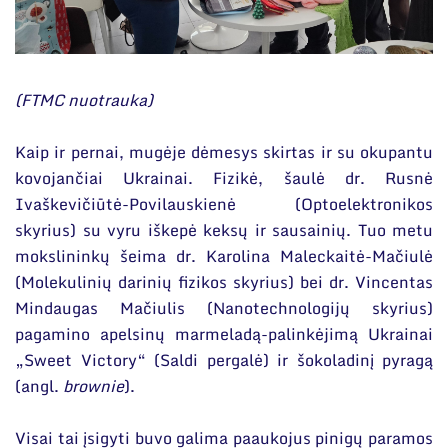
(FTMC nuotrauka)
Kaip ir pernai, mugėje dėmesys skirtas ir su okupantu
kovojančiai Ukrainai. Fizikė, šaulė dr. Rusnė
Ivaškevičiūtė-Povilauskienė (Optoelektronikos
skyrius) su vyru iškepė keksų ir sausainių. Tuo metu
mokslininkų šeima dr. Karolina Maleckaitė-Mačiulė
(Molekulinių darinių fizikos skyrius) bei dr. Vincentas
Mindaugas Mačiulis (Nanotechnologijų skyrius)
pagamino apelsinų marmeladą-palinkėjimą Ukrainai
„Sweet Victory“ (Saldi pergalė) ir šokoladinį pyragą
(angl.
brownie
).
Visai tai įsigyti buvo galima paaukojus pinigų paramos