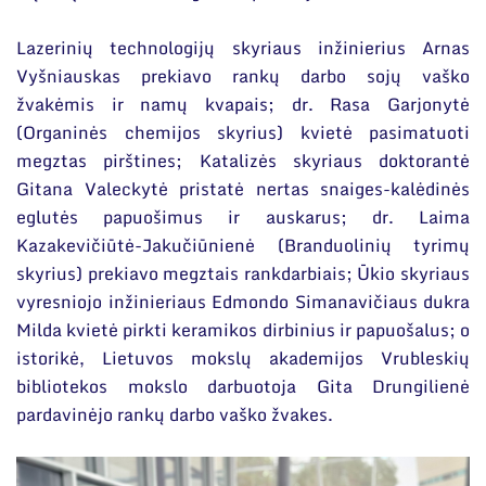
Lazerinių technologijų skyriaus inžinierius Arnas
Vyšniauskas prekiavo rankų darbo sojų vaško
žvakėmis ir namų kvapais; dr. Rasa Garjonytė
(Organinės chemijos skyrius) kvietė pasimatuoti
megztas pirštines; Katalizės skyriaus doktorantė
Gitana Valeckytė pristatė nertas snaiges-kalėdinės
eglutės papuošimus ir auskarus; dr. Laima
Kazakevičiūtė-Jakučiūnienė (Branduolinių tyrimų
skyrius) prekiavo megztais rankdarbiais; Ūkio skyriaus
vyresniojo inžinieriaus Edmondo Simanavičiaus dukra
Milda kvietė pirkti keramikos dirbinius ir papuošalus; o
istorikė, Lietuvos mokslų akademijos Vrubleskių
bibliotekos mokslo darbuotoja Gita Drungilienė
pardavinėjo rankų darbo vaško žvakes.