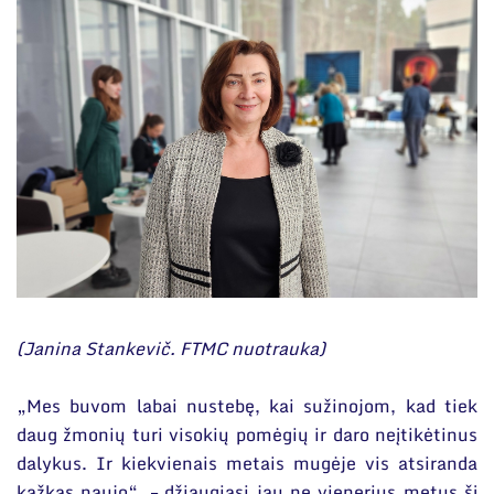
(Janina Stankevič. FTMC nuotrauka)
„Mes buvom labai nustebę, kai sužinojom, kad tiek
daug žmonių turi visokių pomėgių ir daro neįtikėtinus
dalykus. Ir kiekvienais metais mugėje vis atsiranda
kažkas naujo“, – džiaugiasi jau ne vienerius metus šį