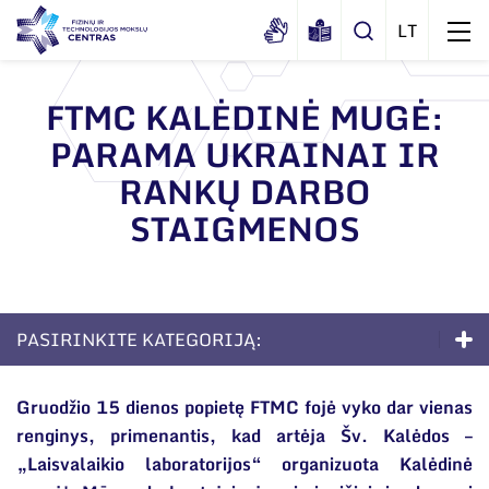
FTMC KALĖDINĖ MUGĖ:
PARAMA UKRAINAI IR
Apie mus
RANKŲ DARBO
Dokumentai
STAIGMENOS
Sertifikatai ir akreditavimo pažymėjimai
Viešieji pirkimai
Korupcijos prevencija
PASIRINKITE KATEGORIJĄ:
Duomenų apsauga
Apie mus
Darbuotojams
Gruodžio 15 dienos popietę FTMC fojė vyko dar vienas
renginys, primenantis, kad artėja Šv. Kalėdos –
Dokumentai
Nuorodos
„Laisvalaikio laboratorijos“ organizuota Kalėdinė
Sertifikatai ir akreditavimo pažymėjimai