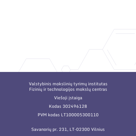
Valstybinis mokslinių tyrimų institutas
Fizinių ir technologijos mokslų centras
Viešoji įstaiga
Kodas 302496128
PVM kodas LT100005300110
Savanorių pr. 231, LT-02300 Vilnius