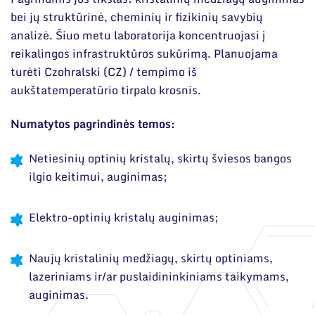
Narystė nacionalinėse ir tarptautinėse
organizacijose bei asociacijose
bei jų struktūrinė, cheminių ir fizikinių savybių
analizė. Šiuo metu laboratorija koncentruojasi į
reikalingos infrastruktūros sukūrimą. Planuojama
turėti Czohralski (CZ) / tempimo iš
aukštatemperatūrio tirpalo krosnis.
Numatytos pagrindinės temos:
Netiesinių optinių kristalų, skirtų šviesos bangos
ilgio keitimui, auginimas;
Elektro-optinių kristalų auginimas;
Naujų kristalinių medžiagų, skirtų optiniams,
lazeriniams ir/ar puslaidininkiniams taikymams,
auginimas.