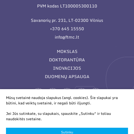
PVM kodas LT100005300110
Savanorių pr. 231, LT-02300 Vilnius
+370 645 15550
info@ftmc.lt
MOKSLAS
DOKTORANTŪRA
INOVACIJOS
DUOMENŲ APSAUGA
Mūsų svetainė naudoja slapukus (angl. cookies). Šie slapukai yra
būtini, kad veiktų svetainė, ir negali būti išjungti.
Jei Jūs sutinkate, su slapukais, spauskite „Sutinku“ ir toliau
naudokitės svetaine.
© 2026 Valstybinis mokslinių tyrimų institutas Fizinių ir
technologijos mokslų centras. Duomenys kaupiami ir saugomi
Sutinku