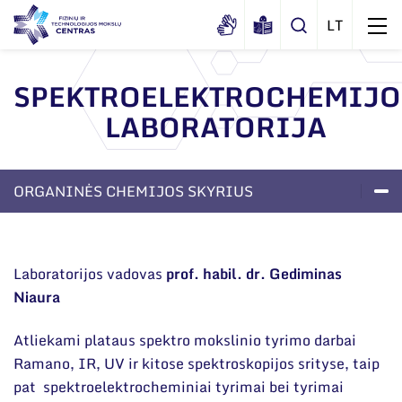
SPEKTROELEKTROCHEMIJO
LABORATORIJA
Apie mus
Dokumentai
Struktūra
ORGANINĖS CHEMIJOS SKYRIUS
Sertifikatai ir akreditavimo pažymėjimai
Administracija
Naujienos
Viešieji pirkimai
LABORATORIJOS
PROJEKTAI
APIE SKYRIŲ
Administraciniai skyriai
Renginiai
Korupcijos prevencija
Moksliniai skyriai
Laboratorijos vadovas
prof. habil. dr. Gediminas
Tinklalaidės
Bendri rekvizitai
Duomenų apsauga
Niaura
Mokslo taryba
Leidiniai
Administracija
Darbuotojams
Tarptautinė patarėjų taryba
Atliekami plataus spektro mokslinio tyrimo darbai
Darbuotojų kontaktai
Ramano, IR, UV ir kitose spektroskopijos srityse, taip
Nuorodos
Mokslininkai emeritai
pat spektroelektrocheminiai tyrimai bei tyrimai