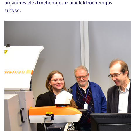
Narystė nacionalinėse ir tarptautinėse
organinės elektrochemijos ir bioelektrochemijos
organizacijose bei asociacijose
srityse.