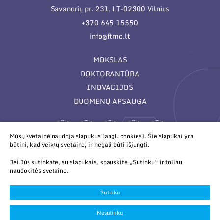
Savanorių pr. 231, LT-02300 Vilnius
+370 645 15550
info@ftmc.lt
MOKSLAS
DOKTORANTŪRA
INOVACIJOS
DUOMENŲ APSAUGA
Mūsų svetainė naudoja slapukus (angl. cookies). Šie slapukai yra
būtini, kad veiktų svetainė, ir negali būti išjungti.
Jei Jūs sutinkate, su slapukais, spauskite „Sutinku“ ir toliau
naudokitės svetaine.
© 2026 Valstybinis mokslinių tyrimų institutas Fizinių ir
technologijos mokslų centras. Duomenys kaupiami ir saugomi
Sutinku
Juridinių asmenų registre.
Slapukų parinktys
Nesutinku