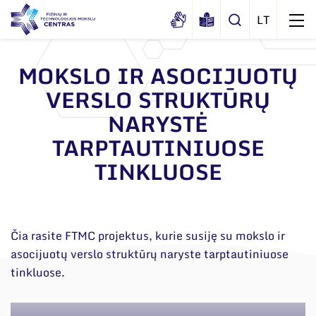
MOKSLO IR ASOCIJUOTŲ
VERSLO STRUKTŪRŲ
Apie mus
NARYSTĖ
Dokumentai
Struktūra
TARPTAUTINIUOSE
Sertifikatai ir akreditavimo pažymėjimai
Administracija
Naujienos
TINKLUOSE
Viešieji pirkimai
Administraciniai skyriai
Renginiai
Korupcijos prevencija
Moksliniai skyriai
Tinklalaidės
Bendri rekvizitai
Duomenų apsauga
Čia rasite FTMC projektus, kurie susiję su mokslo ir
Mokslo taryba
Leidiniai
asocijuotų verslo struktūrų naryste tarptautiniuose
Administracija
Darbuotojams
Tarptautinė patarėjų taryba
tinkluose.
Darbuotojų kontaktai
Nuorodos
Mokslininkai emeritai