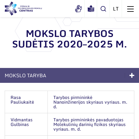
MOKSLO TARYBOS
SUDĖTIS 2020–2025 M.
Apie mus
Dokumentai
Struktūra
Sertifikatai ir akreditavimo pažymėjimai
Administracija
MOKSLO TARYBA
Viešieji pirkimai
Administraciniai skyriai
Struktūra
Korupcijos prevencija
Moksliniai skyriai
Rasa
Tarybos pirmininkė
Pauliukaitė
Nanoinžinerijos skyriaus vyriaus. m.
Duomenų apsauga
Administracija
Mokslo taryba
d.
Darbuotojams
Administraciniai skyriai
Tarptautinė patarėjų taryba
Vidmantas
Tarybos pirmininkės pavaduotojas
Gulbinas
Molekulinių darinių fizikos skyriaus
Nuorodos
Moksliniai skyriai
vyriaus. m. d.
Mokslininkai emeritai