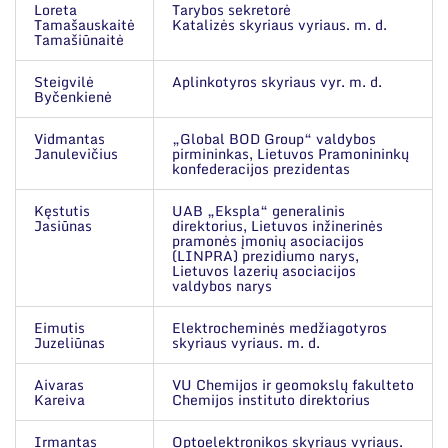
Narystė nacionalinėse ir tarptautinėse
Mokslo taryba
Loreta
Tarybos sekretorė
organizacijose bei asociacijose
Tamašauskaitė
Katalizės skyriaus vyriaus. m. d.
Tamašiūnaitė
Tarptautinė patarėjų taryba
Steigvilė
Aplinkotyros skyriaus vyr. m. d.
Naujienos
Mokslininkai emeritai
Byčenkienė
Renginiai
Vidmantas
„Global BOD Group“ valdybos
Janulevičius
pirmininkas, Lietuvos Pramonininkų
Tinklalaidės
konfederacijos prezidentas
Bendri rekvizitai
Leidiniai
Kęstutis
UAB „Ekspla“ generalinis
Administracija
Jasiūnas
direktorius, Lietuvos inžinerinės
pramonės įmonių asociacijos
(LINPRA) prezidiumo narys,
Darbuotojų kontaktai
Lietuvos lazerių asociacijos
valdybos narys
Eimutis
Elektrocheminės medžiagotyros
Juzeliūnas
skyriaus vyriaus. m. d.
Aivaras
VU Chemijos ir geomokslų fakulteto
Kareiva
Chemijos instituto direktorius
Irmantas
Optoelektronikos skyriaus vyriaus.