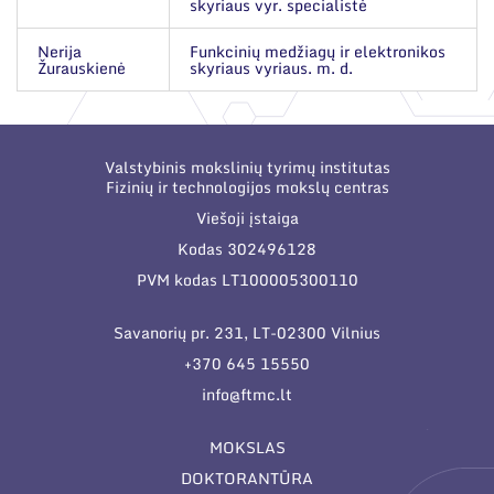
skyriaus vyr. specialistė
Nerija
Funkcinių medžiagų ir elektronikos
Žurauskienė
skyriaus vyriaus. m. d.
Valstybinis mokslinių tyrimų institutas
Fizinių ir technologijos mokslų centras
Viešoji įstaiga
Kodas 302496128
PVM kodas LT100005300110
Savanorių pr. 231, LT-02300 Vilnius
+370 645 15550
info@ftmc.lt
MOKSLAS
DOKTORANTŪRA