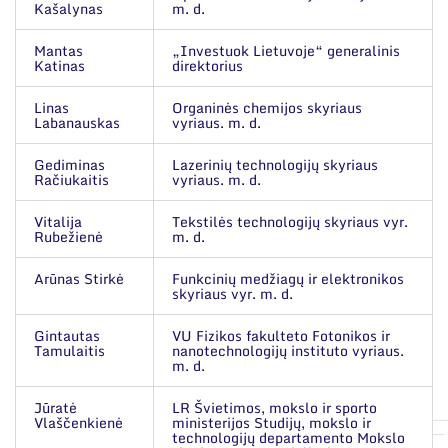
Kašalynas
m. d.
Mantas
„Investuok Lietuvoje“ generalinis
Katinas
direktorius
Linas
Organinės chemijos skyriaus
Labanauskas
vyriaus. m. d.
Gediminas
Lazerinių technologijų skyriaus
Račiukaitis
vyriaus. m. d.
Vitalija
Tekstilės technologijų skyriaus vyr.
Rubežienė
m. d.
Arūnas Stirkė
Funkcinių medžiagų ir elektronikos
skyriaus vyr. m. d.
Gintautas
VU Fizikos fakulteto Fotonikos ir
Tamulaitis
nanotechnologijų instituto vyriaus.
m. d.
Jūratė
LR Švietimos, mokslo ir sporto
Vlaščenkienė
ministerijos Studijų, mokslo ir
technologijų departamento Mokslo