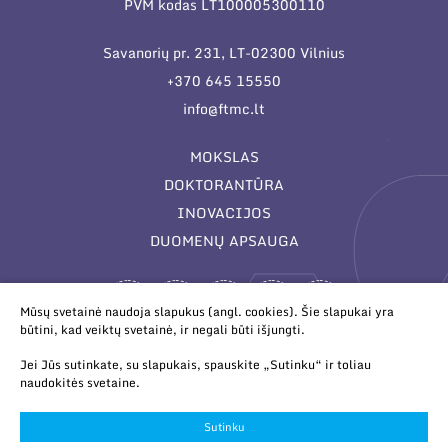
PVM kodas LT100005300110
Savanorių pr. 231, LT-02300 Vilnius
+370 645 15550
info@ftmc.lt
MOKSLAS
DOKTORANTŪRA
INOVACIJOS
DUOMENŲ APSAUGA
Mūsų svetainė naudoja slapukus (angl. cookies). Šie slapukai yra
būtini, kad veiktų svetainė, ir negali būti išjungti.
Jei Jūs sutinkate, su slapukais, spauskite „Sutinku“ ir toliau
naudokitės svetaine.
© 2026 Valstybinis mokslinių tyrimų institutas Fizinių ir
technologijos mokslų centras. Duomenys kaupiami ir saugomi
Sutinku
Juridinių asmenų registre.