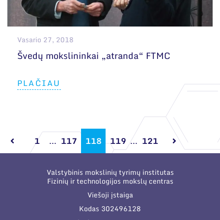
Vasario 27, 2018
Švedų mokslininkai „atranda“ FTMC
PLAČIAU
1
...
117
118
119
...
121
Valstybinis mokslinių tyrimų institutas
Fizinių ir technologijos mokslų centras
Viešoji įstaiga
Kodas 302496128