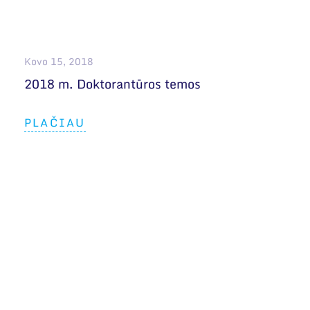
Narystė nacionalinėse ir tarptautinėse
organizacijose bei asociacijose
Bendri rekvizitai
Kovo 15, 2018
Administracija
2018 m. Doktorantūros temos
Darbuotojų kontaktai
PLAČIAU