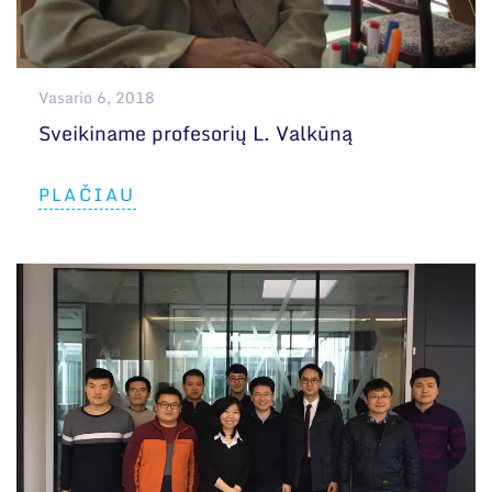
Narystė nacionalinėse ir tarptautinėse
organizacijose bei asociacijose
Bendri rekvizitai
Vasario 6, 2018
Administracija
Sveikiname profesorių L. Valkūną
Darbuotojų kontaktai
PLAČIAU