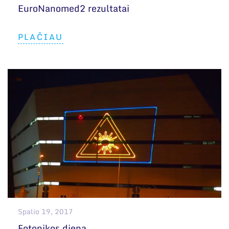
EuroNanomed2 rezultatai
PLAČIAU
Spalio 19, 2017
Fotonikos diena