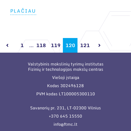
PLAČIAU
1
...
118
119
120
121
Valstybinis mokslinių tyrimų institutas
Fizinių ir technologijos mokslų centras
Viešoji įstaiga
Kodas 302496128
PVM kodas LT100005300110
Savanorių pr. 231, LT-02300 Vilnius
+370 645 15550
info@ftmc.lt