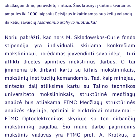
chalkogenidinių perovskitų sintezė. Šios krosnys įkaitina kvarcines
ampules iki 1000 laipsnių Celsijaus ir kaitinamos nuo kelių valandų
iki kelių savaičių
(asmeninio archyvo nuotrauka)
Noriu pabrėžti, kad nors M. Sklodowskos-Curie fondo
stipendija yra individuali, skiriama konkrečiam
mokslininkui, norėdamas įgyvendinti savo idėją - turi
atlikti didelės apimties mokslinius darbus. O tai
įmanoma tik dirbant kartu su kitais mokslininkais,
mokslinių institucijų komandomis. Tad, kaip minėjau,
sintezės dalį atliksime kartu su Talino technikos
universiteto mokslininkais, struktūrinė medžiagų
analizė bus atliekama FTMC Medžiagų struktūrinės
analizės skyriuje, optiniai ir elektriniai matavimai –
FTMC Optoelektronikos skyriuje su ten dirbančių
mokslininkų pagalba. Šio mano darbo pagrindinis
mokslinis vadovas yra FTMC prof. A. Krotkus, o