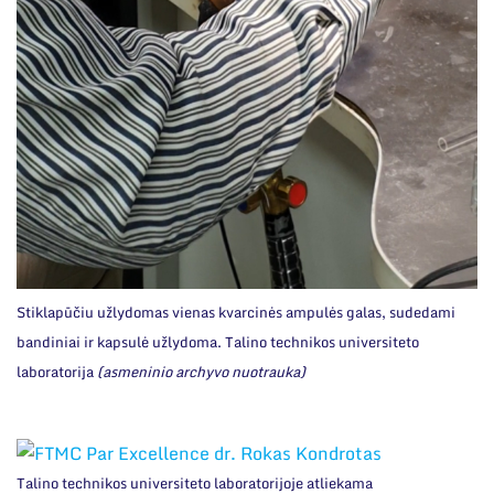
Stiklapūčiu užlydomas vienas kvarcinės ampulės galas, sudedami
bandiniai ir kapsulė užlydoma. Talino technikos universiteto
laboratorija
(asmeninio archyvo nuotrauka)
Talino technikos universiteto laboratorijoje atliekama