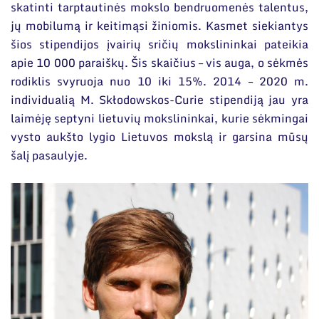
skatinti tarptautinės mokslo bendruomenės talentus,
jų mobilumą ir keitimąsi žiniomis. Kasmet siekiantys
šios stipendijos įvairių sričių mokslininkai pateikia
apie 10 000 paraiškų. Šis skaičius – vis auga, o sėkmės
rodiklis svyruoja nuo 10 iki 15%. 2014 – 2020 m.
individualią M. Skłodowskos-Curie stipendiją jau yra
laimėję septyni lietuvių mokslininkai, kurie sėkmingai
vysto aukšto lygio Lietuvos mokslą ir garsina mūsų
šalį pasaulyje.