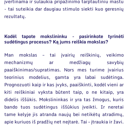
įvertinama ir sulaukia pripažinimo tarptautiniu mastu
- tai suteikia dar daugiau stimulo siekti kuo geresnių
rezultatų.
Kodėl tapote mokslininku - pasirinkote tyrinėti
sudėtingus procesus? Ką jums reiškia mokslas?
Man mokslas – tai įvairių reiškinių, veikimo
mechanizmų ar medžiagų savybių
paaiškinimas/supratimas. Nors mes turime įvairius
teorinius modelius, gamta yra labai sudėtinga.
Prognozuoti kaip ir kas įvyks, paaiškinti, kodėl vieni ar
kiti reiškiniai vyksta būtent taip, o ne kitaip, yra
didelis iššūkis. Mokslininkas ir yra tas žmogus, kuris
bando tuos sudėtingus iššūkius įveikti. Ir neretai
tame kelyje jis atranda naujų bei netikėtų atradimų,
apie kuriuos iš pradžių net neįtarė. Tai – įtraukia ir žavi.