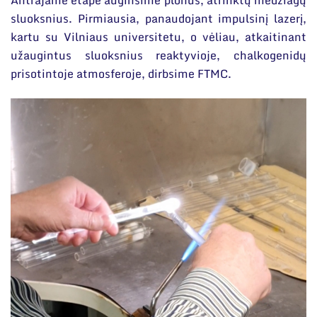
Antrajame etape auginsime plonus, atrinktų medžiagų
sluoksnius. Pirmiausia, panaudojant impulsinį lazerį,
kartu su Vilniaus universitetu, o vėliau, atkaitinant
užaugintus sluoksnius reaktyvioje, chalkogenidų
prisotintoje atmosferoje, dirbsime FTMC.