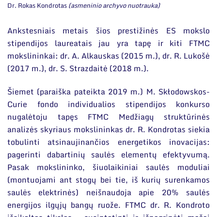
Dr. Rokas Kondrotas
(asmeninio archyvo nuotrauka)
Ankstesniais metais šios prestižinės ES mokslo
stipendijos laureatais jau yra tapę ir kiti FTMC
mokslininkai: dr. A. Alkauskas (2015 m.), dr. R. Lukošė
(2017 m.), dr. S. Strazdaitė (2018 m.).
Šiemet (paraiška pateikta 2019 m.) M. Skłodowskos-
Curie fondo individualios stipendijos konkurso
nugalėtoju tapęs FTMC Medžiagų struktūrinės
analizės skyriaus mokslininkas dr. R. Kondrotas siekia
tobulinti atsinaujinančios energetikos inovacijas:
pagerinti dabartinių saulės elementų efektyvumą.
Pasak mokslininko, šiuolaikiniai saulės moduliai
(montuojami ant stogų bei tie, iš kurių surenkamos
saulės elektrinės) neišnaudoja apie 20% saulės
energijos ilgųjų bangų ruože. FTMC dr. R. Kondroto