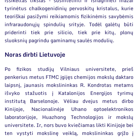
išsikeltas tikslas - susintetinti ir išnagrinėti mažai
tyrinėtus chalkogenidinių pervoskitų kristalus, kurie
teoriškai pasižymi reikiamomis fizikinėmis savybėmis
infraraudonųjų spindulių srityje. Todėl galėtų būti
priderinti tiek prie silicio, tiek prie kitų, plonų
sluoksnių pagrindu gaminamų saulės modulių.
Noras dirbti Lietuvoje
Po fizikos studijų Vilniaus universitete, prieš
penkerius metus FTMC įgijęs chemijos mokslų daktaro
laipsnį, jaunasis mokslininkas R. Kondrotas metams
išvyko stažuotis į Katalonijos Energijos tyrimų
institutą Barselonoje. Vėliau dvejus metus dirbo
Kinijoje, Nacionalinėje Uhano optoelektronikos
laboratorijoje, Huazhong Technologijos ir mokslų
universitete. Ir, nors buvo kviečiamas likti Kinijoje bei
ten vystyti mokslinę veiklą, mokslininkas grįžo į