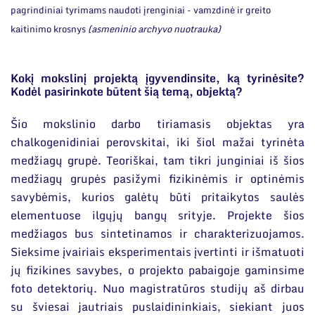
pagrindiniai tyrimams naudoti įrenginiai - vamzdinė ir greito
kaitinimo krosnys
(asmeninio archyvo nuotrauka)
Kokį mokslinį projektą įgyvendinsite, ką tyrinėsite?
Kodėl pasirinkote būtent šią temą, objektą?
Šio mokslinio darbo tiriamasis objektas yra
chalkogenidiniai perovskitai, iki šiol mažai tyrinėta
medžiagų grupė. Teoriškai, tam tikri junginiai iš šios
medžiagų grupės pasižymi fizikinėmis ir optinėmis
savybėmis, kurios galėtų būti pritaikytos saulės
elementuose ilgųjų bangų srityje. Projekte šios
medžiagos bus sintetinamos ir charakterizuojamos.
Sieksime įvairiais eksperimentais įvertinti ir išmatuoti
jų fizikines savybes, o projekto pabaigoje gaminsime
foto detektorių. Nuo magistratūros studijų aš dirbau
su šviesai jautriais puslaidininkiais, siekiant juos