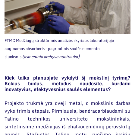
FTMC Medžiagų struktūrinės analizės skyriaus laboratorijoje
auginamas absorberis – pagrindinis saulės elemento
)
sluoksnis
(asmeninio archyvo nuotrauka
Kiek laiko planuojate vykdyti šį mokslinį tyrimą?
Kokius būdus, metodus naudosite, kurdami
inovatyvius, efektyvesnius saulės elementus?
Projekto trukmė yra dveji metai, o mokslinis darbas
vyks trimis etapais. Pirmiausia, bendradarbiaudami su
Talino technikos universiteto mokslininkais,
sintetinsime medžiagas iš chalkogenidinių perovskitų
grupės. Stažuotės Taline metu ruošime įvairių