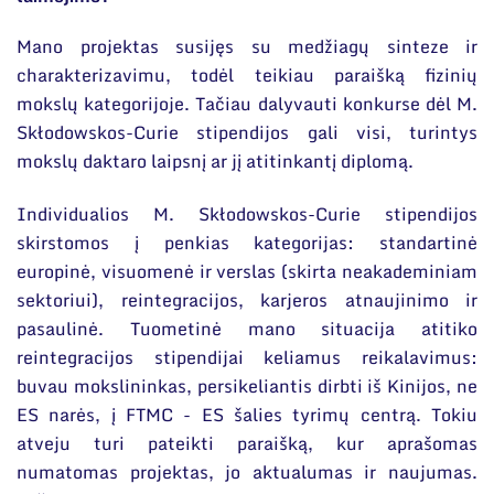
Mano projektas susijęs su medžiagų sinteze ir
charakterizavimu, todėl teikiau paraišką fizinių
mokslų kategorijoje. Tačiau dalyvauti konkurse dėl M.
Skłodowskos-Curie stipendijos gali visi, turintys
mokslų daktaro laipsnį ar jį atitinkantį diplomą.
Individualios M. Skłodowskos-Curie stipendijos
skirstomos į penkias kategorijas: standartinė
europinė, visuomenė ir verslas (skirta neakademiniam
sektoriui), reintegracijos, karjeros atnaujinimo ir
pasaulinė. Tuometinė mano situacija atitiko
reintegracijos stipendijai keliamus reikalavimus:
buvau mokslininkas, persikeliantis dirbti iš Kinijos, ne
ES narės, į FTMC - ES šalies tyrimų centrą. Tokiu
atveju turi pateikti paraišką, kur aprašomas
numatomas projektas, jo aktualumas ir naujumas.