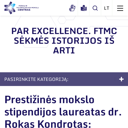
PAR EXCELLENCE. FTMC
SĖKMĖS ISTORIJOS IŠ
Apie mus
ARTI
Dokumentai
Sertifikatai ir akreditavimo pažymėjimai
Viešieji pirkimai
PASIRINKITE KATEGORIJĄ:
Korupcijos prevencija
Apie mus
Duomenų apsauga
Prestižinės mokslo
Dokumentai
Darbuotojams
stipendijos laureatas dr.
Sertifikatai ir akreditavimo pažymėjimai
Nuorodos
Rokas Kondrotas: