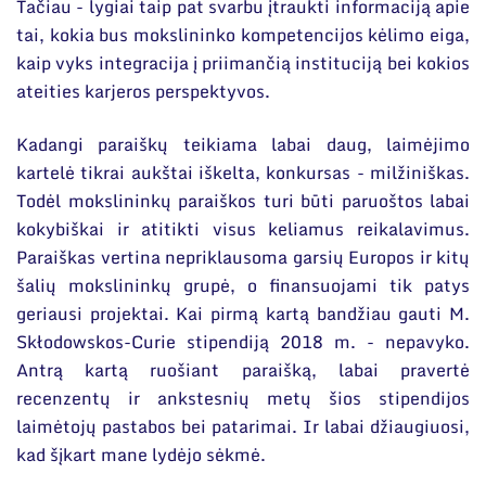
Tačiau - lygiai taip pat svarbu įtraukti informaciją apie
tai, kokia bus mokslininko kompetencijos kėlimo eiga,
kaip vyks integracija į priimančią instituciją bei kokios
ateities karjeros perspektyvos.
Kadangi paraiškų teikiama labai daug, laimėjimo
kartelė tikrai aukštai iškelta, konkursas - milžiniškas.
Todėl mokslininkų paraiškos turi būti paruoštos labai
kokybiškai ir atitikti visus keliamus reikalavimus.
Paraiškas vertina nepriklausoma garsių Europos ir kitų
šalių mokslininkų grupė, o finansuojami tik patys
geriausi projektai. Kai pirmą kartą bandžiau gauti M.
Skłodowskos-Curie stipendiją 2018 m. - nepavyko.
Antrą kartą ruošiant paraišką, labai pravertė
recenzentų ir ankstesnių metų šios stipendijos
laimėtojų pastabos bei patarimai. Ir labai džiaugiuosi,
kad šįkart mane lydėjo sėkmė.