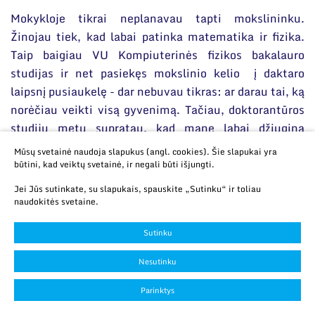
Mokykloje tikrai neplanavau tapti mokslininku.
Žinojau tiek, kad labai patinka matematika ir fizika.
Taip baigiau VU Kompiuterinės fizikos bakalauro
studijas ir net pasiekęs mokslinio kelio į daktaro
laipsnį pusiaukelę - dar nebuvau tikras: ar darau tai, ką
norėčiau veikti visą gyvenimą. Tačiau, doktorantūros
studijų metu supratau, kad mane labai džiugina
atradimo jausmas, eksperimento planavimas, naujų
Mūsų svetainė naudoja slapukus (angl. cookies). Šie slapukai yra
medžiagų tyrinėjimas. O jei visa tai dar turi ir praktinę
būtini, kad veiktų svetainė, ir negali būti išjungti.
prasmę, galimybę sukurti kažką naudingo visuomenei
Jei Jūs sutinkate, su slapukais, spauskite „Sutinku“ ir toliau
– mokslinė veikla yra vienas malonumas.
naudokitės svetaine.
Visada traukė neorganiniai kristalai ir kieto kūno
Sutinku
fizika, todėl atsidūriau mokslinių sričių sandūroje, kur
Nesutinku
tenka ne tik auginti kristalus, bet ir tyrinėti jų
savybes. Su šviesai jautriais puslaidininkiais pradėjau
Parinktys
dirbti studijuodamas magistrantūroje ir ši tema