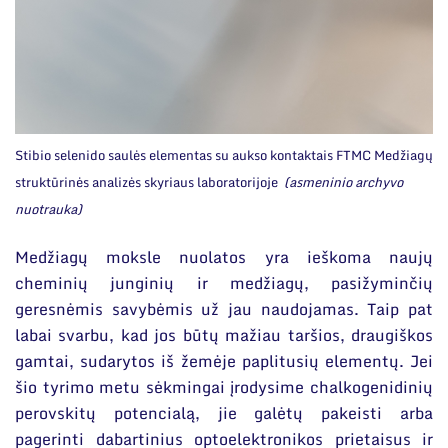
Stibio selenido saulės elementas su aukso kontaktais FTMC Medžiagų
struktūrinės analizės skyriaus laboratorijoje
(asmeninio archyvo
nuotrauka)
Medžiagų moksle nuolatos yra ieškoma naujų
cheminių junginių ir medžiagų, pasižyminčių
geresnėmis savybėmis už jau naudojamas. Taip pat
labai svarbu, kad jos būtų mažiau taršios, draugiškos
gamtai, sudarytos iš žemėje paplitusių elementų. Jei
šio tyrimo metu sėkmingai įrodysime chalkogenidinių
perovskitų potencialą, jie galėtų pakeisti arba
pagerinti dabartinius optoelektronikos prietaisus ir