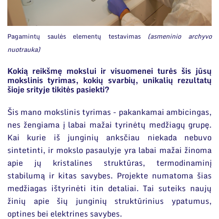
Pagamintų saulės elementų testavimas
(asmeninio archyvo
nuotrauka)
Kokią reikšmę mokslui ir visuomenei turės šis jūsų
mokslinis tyrimas, kokių svarbių, unikalių rezultatų
šioje srityje tikitės pasiekti?
Šis mano mokslinis tyrimas - pakankamai ambicingas,
nes žengiama į labai mažai tyrinėtų medžiagų grupę.
Kai kurie iš junginių anksčiau niekada nebuvo
sintetinti, ir mokslo pasaulyje yra labai mažai žinoma
apie jų kristalines struktūras, termodinaminį
stabilumą ir kitas savybes. Projekte numatoma šias
medžiagas ištyrinėti itin detaliai. Tai suteiks naujų
žinių apie šių junginių struktūrinius ypatumus,
optines bei elektrines savybes.