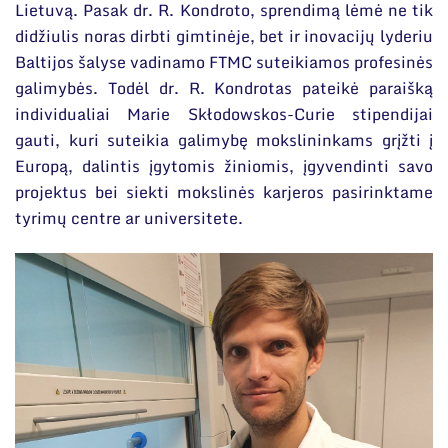
Lietuvą. Pasak dr. R. Kondroto, sprendimą lėmė ne tik
didžiulis noras dirbti gimtinėje, bet ir inovacijų lyderiu
Baltijos šalyse vadinamo FTMC suteikiamos profesinės
galimybės. Todėl dr. R. Kondrotas pateikė paraišką
individualiai Marie Skłodowskos-Curie stipendijai
gauti, kuri suteikia galimybę mokslininkams grįžti į
Europą, dalintis įgytomis žiniomis, įgyvendinti savo
projektus bei siekti mokslinės karjeros pasirinktame
tyrimų centre ar universitete.