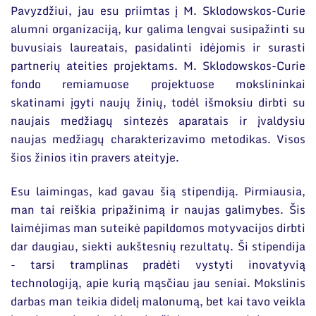
Pavyzdžiui, jau esu priimtas į M. Sklodowskos-Curie
alumni organizaciją, kur galima lengvai susipažinti su
buvusiais laureatais, pasidalinti idėjomis ir surasti
partnerių ateities projektams. M. Sklodowskos-Curie
fondo remiamuose projektuose mokslininkai
skatinami įgyti naujų žinių, todėl išmoksiu dirbti su
naujais medžiagų sintezės aparatais ir įvaldysiu
naujas medžiagų charakterizavimo metodikas. Visos
šios žinios itin pravers ateityje.
Esu laimingas, kad gavau šią stipendiją. Pirmiausia,
man tai reiškia pripažinimą ir naujas galimybes. Šis
laimėjimas man suteikė papildomos motyvacijos dirbti
dar daugiau, siekti aukštesnių rezultatų. Ši stipendija
- tarsi tramplinas pradėti vystyti inovatyvią
technologiją, apie kurią mąsčiau jau seniai. Mokslinis
darbas man teikia didelį malonumą, bet kai tavo veikla