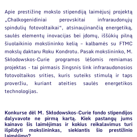
Apie prestižinę mokslo stipendiją laimėjusį projektą
„Chalkogenidiniai perovskitai infraraudonųjų
spindulių fotovoltaikai“, atsinaujinančią energetiką,
saulės elementų inovacijas bei įdomų, iššūkių pilną
šiuolaikinio mokslininko kelią – kalbamės su FTMC
mokslų daktaru Roku Kondrotu. Pasak mokslininko, M.
Skłodowskos-Curie programos lėšomis remiamas
projektas - tai pirmasis žingsnis link infraraudonosios
fotovoltaikos srities, kuris suteiks stimulą ir taps
proveržiu, kuriant ateities saulės energetikos
technologijas.
Konkurse dėl M. Skłodowskos-Curie fondo stipendijos
dalyvavote ne pirmą kartą. Kiek pastangų jums
kainavo šis laimėjimas ir kokius reikalavimus turi
išpildyti mokslininkas, siekiantis šio prestižinio
laimėjimo?