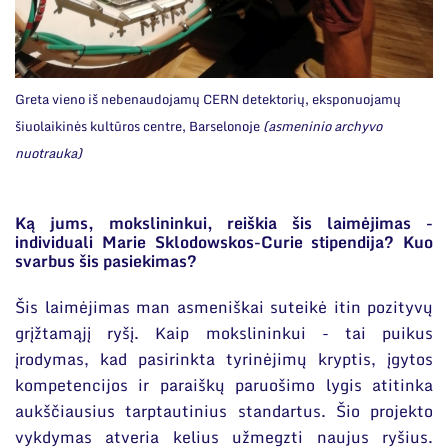
Greta vieno iš nebenaudojamų CERN detektorių, eksponuojamų
šiuolaikinės kultūros centre, Barselonoje
(asmeninio archyvo
nuotrauka)
Ką jums, mokslininkui, reiškia šis laimėjimas -
individuali Marie Sklodowskos-Curie stipendija? Kuo
svarbus šis pasiekimas?
Šis laimėjimas man asmeniškai suteikė itin pozityvų
grįžtamąjį ryšį. Kaip mokslininkui - tai puikus
įrodymas, kad pasirinkta tyrinėjimų kryptis, įgytos
kompetencijos ir paraiškų paruošimo lygis atitinka
aukščiausius tarptautinius standartus. Šio projekto
vykdymas atveria kelius užmegzti naujus ryšius.