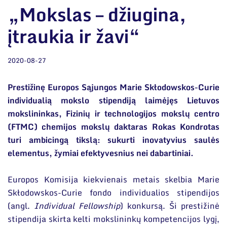
Narystė nacionalinėse ir tarptautinėse
Viešieji pirkimai
„Mokslas – džiugina,
organizacijose bei asociacijose
Korupcijos prevencija
įtraukia ir žavi“
Duomenų apsauga
2020-08-27
Darbuotojams
Struktūra
Nuorodos
Prestižinę Europos Sąjungos Marie Skłodowskos-Curie
Administracija
Naujienos
individualią mokslo stipendiją laimėjęs Lietuvos
Narystė nacionalinėse ir tarptautinėse organizacijose
Administraciniai skyriai
Renginiai
mokslininkas, Fizinių ir technologijos mokslų centro
bei asociacijose
(FTMC) chemijos mokslų daktaras Rokas Kondrotas
Moksliniai skyriai
Tinklalaidės
turi ambicingą tikslą: sukurti inovatyvius saulės
Bendri rekvizitai
Mokslo taryba
elementus, žymiai efektyvesnius nei dabartiniai.
Leidiniai
Administracija
Tarptautinė patarėjų taryba
Europos Komisija kiekvienais metais skelbia Marie
Darbuotojų kontaktai
Mokslininkai emeritai
Skłodowskos-Curie fondo individualios stipendijos
(angl.
Individual Fellowship
) konkursą. Ši prestižinė
stipendija skirta kelti mokslininkų kompetencijos lygį,