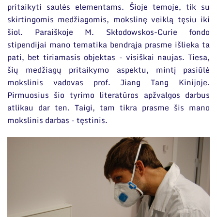
pritaikyti saulės elementams. Šioje temoje, tik su
skirtingomis medžiagomis, mokslinę veiklą tęsiu iki
šiol. Paraiškoje M. Skłodowskos-Curie fondo
stipendijai mano tematika bendrąja prasme išlieka ta
pati, bet tiriamasis objektas - visiškai naujas. Tiesa,
šių medžiagų pritaikymo aspektu, mintį pasiūlė
mokslinis vadovas prof. Jiang Tang Kinijoje.
Pirmuosius šio tyrimo literatūros apžvalgos darbus
atlikau dar ten. Taigi, tam tikra prasme šis mano
mokslinis darbas - tęstinis.