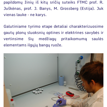
papildomų žinių iš kitų sričių suteiks FTMC prof. R.
Juškėnas, prof. J. Banys, M. Grossberg (Estija). Juk
vienas lauke - ne karys.
Galutiniame tyrimo etape detaliai charakterizuosime
gautų plonų sluoksnių optines ir elektrines savybės ir
vertinsime šių medžiagų pritaikomumą saulės
elementams ilgųjų bangų ruože.