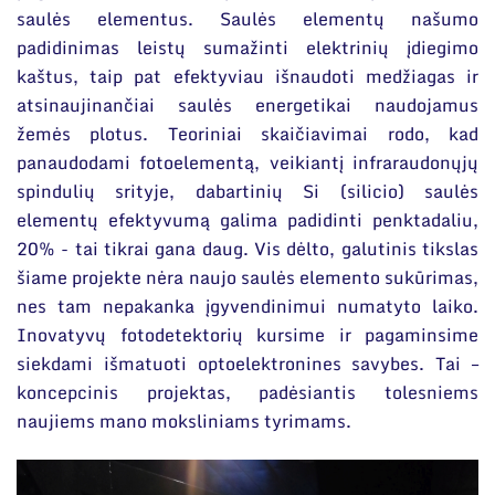
saulės elementus. Saulės elementų našumo
padidinimas leistų sumažinti elektrinių įdiegimo
kaštus, taip pat efektyviau išnaudoti medžiagas ir
atsinaujinančiai saulės energetikai naudojamus
žemės plotus. Teoriniai skaičiavimai rodo, kad
panaudodami fotoelementą, veikiantį infraraudonųjų
spindulių srityje, dabartinių Si (silicio) saulės
elementų efektyvumą galima padidinti penktadaliu,
20% - tai tikrai gana daug. Vis dėlto, galutinis tikslas
šiame projekte nėra naujo saulės elemento sukūrimas,
nes tam nepakanka įgyvendinimui numatyto laiko.
Inovatyvų fotodetektorių kursime ir pagaminsime
siekdami išmatuoti optoelektronines savybes. Tai –
koncepcinis projektas, padėsiantis tolesniems
naujiems mano moksliniams tyrimams.