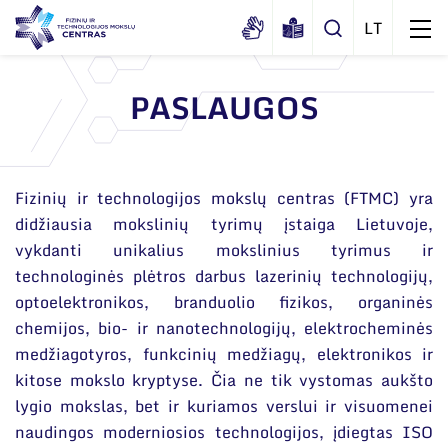
PASLAUGOS
Apie mus
Dokumentai
Struktūra
Fizinių ir technologijos mokslų centras (FTMC) yra
Sertifikatai ir akreditavimo pažymėjimai
Administracija
didžiausia mokslinių tyrimų įstaiga Lietuvoje,
Naujienos
vykdanti unikalius mokslinius tyrimus ir
Viešieji pirkimai
Administraciniai skyriai
Renginiai
technologinės plėtros darbus lazerinių technologijų,
Korupcijos prevencija
Moksliniai skyriai
optoelektronikos, branduolio fizikos, organinės
Tinklalaidės
Bendri rekvizitai
chemijos, bio- ir nanotechnologijų, elektrocheminės
Duomenų apsauga
Mokslo taryba
Leidiniai
medžiagotyros, funkcinių medžiagų, elektronikos ir
Administracija
Darbuotojams
Tarptautinė patarėjų taryba
kitose mokslo kryptyse. Čia ne tik vystomas aukšto
Darbuotojų kontaktai
lygio mokslas, bet ir kuriamos verslui ir visuomenei
Nuorodos
Mokslininkai emeritai
naudingos moderniosios technologijos, įdiegtas ISO