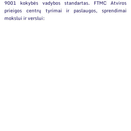
Narystė nacionalinėse ir tarptautinėse
9001 kokybės vadybos standartas. FTMC Atviros
organizacijose bei asociacijose
prieigos centrų tyrimai ir paslaugos, sprendimai
mokslui ir verslui: