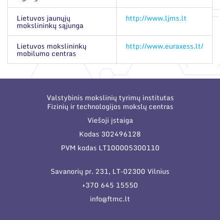
Narystė nacionalinėse ir tarptautinėse
Korupcijos prevencija
organizacijose bei asociacijose
Lietuvos jaunųjų
http://www.ljms.lt
mokslininkų sąjunga
Duomenų apsauga
Lietuvos mokslininkų
http://www.euraxess.lt/
Darbuotojams
mobilumo centras
Struktūra
Nuorodos
Administracija
Narystė nacionalinėse ir tarptautinėse organizacijose
Naujienos
Valstybinis mokslinių tyrimų institutas
bei asociacijose
Administraciniai skyriai
Fizinių ir technologijos mokslų centras
Renginiai
Viešoji įstaiga
Moksliniai skyriai
Tinklalaidės
Kodas 302496128
Bendri rekvizitai
Mokslo taryba
PVM kodas LT100005300110
Leidiniai
Administracija
Tarptautinė patarėjų taryba
Savanorių pr. 231, LT-02300 Vilnius
Darbuotojų kontaktai
Mokslininkai emeritai
+370 645 15550
info@ftmc.lt