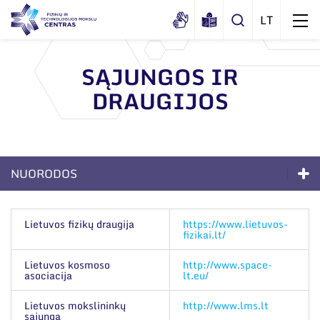
SĄJUNGOS IR
DRAUGIJOS
Apie mus
Dokumentai
Sertifikatai ir akreditavimo pažymėjimai
NUORODOS
Viešieji pirkimai
Apie mus
Korupcijos prevencija
Lietuvos fizikų draugija
https://www.lietuvos-
fizikai.lt/
Duomenų apsauga
Dokumentai
Darbuotojams
Lietuvos kosmoso
http://www.space-
Sertifikatai ir akreditavimo pažymėjimai
asociacija
lt.eu/
Nuorodos
Viešieji pirkimai
Lietuvos mokslininkų
http://www.lms.lt
sąjunga