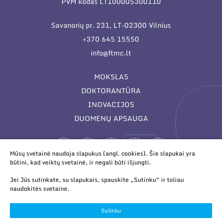
PVM kodas LT100005300110
Savanorių pr. 231, LT-02300 Vilnius
+370 645 15550
info@ftmc.lt
MOKSLAS
DOKTORANTŪRA
INOVACIJOS
DUOMENŲ APSAUGA
Mūsų svetainė naudoja slapukus (angl. cookies). Šie slapukai yra
būtini, kad veiktų svetainė, ir negali būti išjungti.
Jei Jūs sutinkate, su slapukais, spauskite „Sutinku“ ir toliau
naudokitės svetaine.
© 2026 Valstybinis mokslinių tyrimų institutas Fizinių ir
technologijos mokslų centras. Duomenys kaupiami ir saugomi
Sutinku
Juridinių asmenų registre.