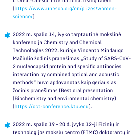
Narystė nacionalinėse ir tarptautinėse
L‘Oréal-Unesco international rising talent
organizacijose bei asociacijose
(
https://www.unesco.org/en/prizes/women-
science/
)
2022 m. spalio 14, įvyko tarptautinė mokslinė
konferencija Chemistry and Chemical
Technologies 2022, kurioje Vincento Mindaugo
Mačiulio žodinis pranešimas „Study of SARS-CoV-
2 nucleocapsid protein and specific antibodies
interaction by combined optical and acoustic
methods” buvo apdovanotas kaip geriausias
žodinis pranešimas (Best oral presentation
(Biochemistry and enviromental chemistry)
(
https://cct-conference.ktu.edu
).
2022 m. spalio 19 – 20 d. įvyko 12-ji Fizinių ir
technologijos mokslų centro (FTMC) doktorantų ir