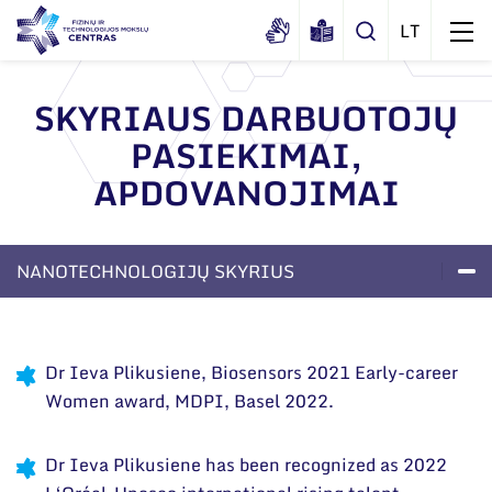
SKYRIAUS DARBUOTOJŲ
PASIEKIMAI,
Apie mus
APDOVANOJIMAI
Dokumentai
Struktūra
Sertifikatai ir akreditavimo pažymėjimai
Administracija
Naujienos
NANOTECHNOLOGIJŲ SKYRIUS
Viešieji pirkimai
Administraciniai skyriai
Renginiai
LABORATORIJOS
SKYRIAUS DA
Korupcijos prevencija
APIE SKYRIŲ
Moksliniai skyriai
Tinklalaidės
APDOVANOJI
Bendri rekvizitai
Duomenų apsauga
Dr Ieva Plikusiene, Biosensors 2021 Early-career
Mokslo taryba
Leidiniai
Women award, MDPI, Basel 2022.
Administracija
Darbuotojams
Tarptautinė patarėjų taryba
Darbuotojų kontaktai
Nuorodos
Mokslininkai emeritai
Dr Ieva Plikusiene has been recognized as 2022