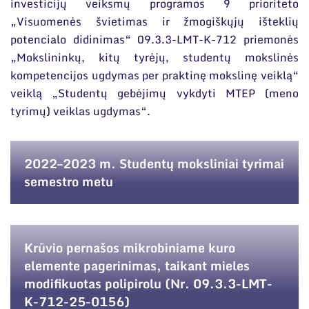
Narystė nacionalinėse ir tarptautinėse
investicijų veiksmų programos 9 prioriteto
organizacijose bei asociacijose
„Visuomenės švietimas ir žmogiškųjų išteklių
potencialo didinimas“ 09.3.3-LMT-K-712 priemonės
„Mokslininkų, kitų tyrėjų, studentų mokslinės
kompetencijos ugdymas per praktinę mokslinę veiklą“
veiklą „Studentų gebėjimų vykdyti MTEP (meno
tyrimų) veiklas ugdymas“.
2022–2023 m. Studentų moksliniai tyrimai
semestro metu
Krūvio pernašos mikrobiniame kuro
elemente pagerinimas, taikant mieles
modifikuotas polipirolu (Nr. 09.3.3-LMT-
K-712-25-0156)