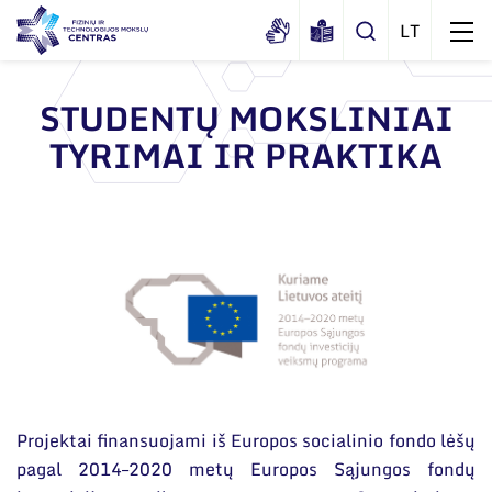
STUDENTŲ MOKSLINIAI
TYRIMAI IR PRAKTIKA
Apie mus
Dokumentai
Struktūra
Sertifikatai ir akreditavimo pažymėjimai
Administracija
Naujienos
Viešieji pirkimai
Administraciniai skyriai
Renginiai
Korupcijos prevencija
Moksliniai skyriai
Tinklalaidės
Bendri rekvizitai
Duomenų apsauga
Mokslo taryba
Leidiniai
Administracija
Darbuotojams
Tarptautinė patarėjų taryba
Projektai finansuojami iš Europos socialinio fondo lėšų
Darbuotojų kontaktai
Nuorodos
Mokslininkai emeritai
pagal 2014–2020 metų Europos Sąjungos fondų