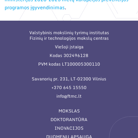
Narystė nacionalinėse ir tarptautinėse
Duomenų apsauga
organizacijose bei asociacijose
programos įgyvendinimas
.
Darbuotojams
Nuorodos
Valstybinis mokslinių tyrimų institutas
Fizinių ir technologijos mokslų centras
Struktūra
Narystė nacionalinėse ir tarptautinėse organizacijose
Viešoji įstaiga
bei asociacijose
Administracija
Kodas 302496128
Naujienos
PVM kodas LT100005300110
Administraciniai skyriai
Renginiai
Moksliniai skyriai
Savanorių pr. 231, LT-02300 Vilnius
Tinklalaidės
Bendri rekvizitai
+370 645 15550
Mokslo taryba
Leidiniai
info@ftmc.lt
Administracija
Tarptautinė patarėjų taryba
Darbuotojų kontaktai
MOKSLAS
Mokslininkai emeritai
DOKTORANTŪRA
INOVACIJOS
DUOMENŲ APSAUGA