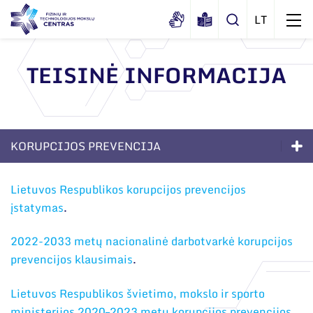
TEISINĖ INFORMACIJA
Apie mus
Dokumentai
KORUPCIJOS PREVENCIJA
Sertifikatai ir akreditavimo pažymėjimai
Viešieji pirkimai
Apie mus
Lietuvos Respublikos korupcijos prevencijos
Korupcijos prevencija
įstatymas
.
Dokumentai
Duomenų apsauga
Sertifikatai ir akreditavimo pažymėjimai
2022-2033 metų nacionalinė darbotvarkė korupcijos
Darbuotojams
prevencijos klausimais
.
Viešieji pirkimai
Nuorodos
Lietuvos Respublikos švietimo, mokslo ir sporto
Korupcijos prevencija
ministerijos 2020–2023 metų korupcijos prevencijos