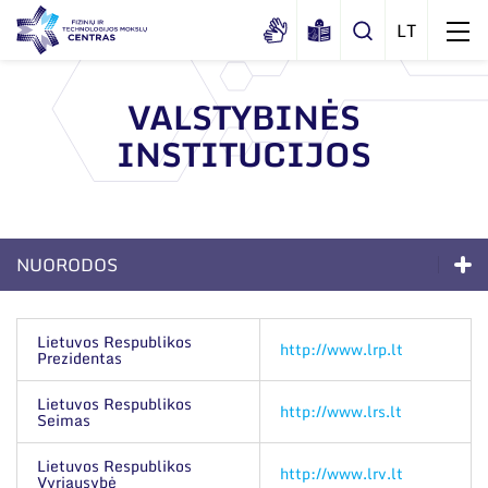
VALSTYBINĖS
INSTITUCIJOS
Apie mus
Dokumentai
Sertifikatai ir akreditavimo pažymėjimai
NUORODOS
Viešieji pirkimai
Apie mus
Korupcijos prevencija
Lietuvos Respublikos
http://www.lrp.lt
Prezidentas
Duomenų apsauga
Dokumentai
Darbuotojams
Lietuvos Respublikos
Sertifikatai ir akreditavimo pažymėjimai
http://www.lrs.lt
Seimas
Nuorodos
Viešieji pirkimai
Lietuvos Respublikos
http://www.lrv.lt
Vyriausybė