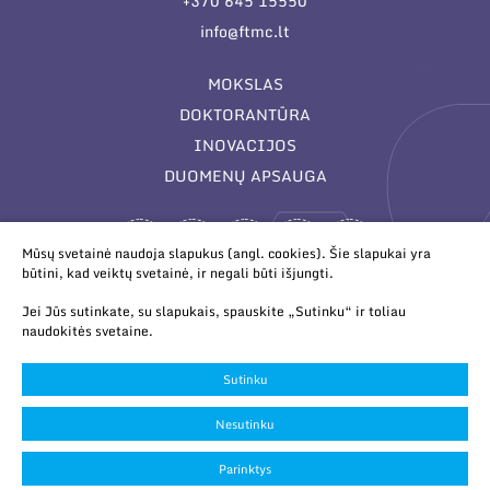
+370 645 15550
info@ftmc.lt
MOKSLAS
DOKTORANTŪRA
INOVACIJOS
DUOMENŲ APSAUGA
Mūsų svetainė naudoja slapukus (angl. cookies). Šie slapukai yra
būtini, kad veiktų svetainė, ir negali būti išjungti.
Jei Jūs sutinkate, su slapukais, spauskite „Sutinku“ ir toliau
naudokitės svetaine.
© 2026 Valstybinis mokslinių tyrimų institutas Fizinių ir
technologijos mokslų centras. Duomenys kaupiami ir saugomi
Sutinku
Juridinių asmenų registre.
Slapukų parinktys
Nesutinku
Duomenų apsauga
Parinktys
Sukurta:
TEXUS