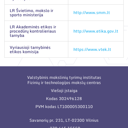
Narystė nacionalinėse ir tarptautinėse
Korupcijos prevencija
organizacijose bei asociacijose
LR Švietimo, mokslo ir
http://www.smm.lt
sporto ministerija
Duomenų apsauga
LR Akademinės etikos ir
Darbuotojams
procedūrų kontrolieriaus
http://www.etika.gov.lt
tarnyba
Struktūra
Nuorodos
Vyriausioji tarnybinės
https://www.vtek.lt
Administracija
Narystė nacionalinėse ir tarptautinėse organizacijose
etikos komisija
Naujienos
bei asociacijose
Administraciniai skyriai
Renginiai
Moksliniai skyriai
Tinklalaidės
Valstybinis mokslinių tyrimų institutas
Bendri rekvizitai
Fizinių ir technologijos mokslų centras
Mokslo taryba
Leidiniai
Viešoji įstaiga
Administracija
Tarptautinė patarėjų taryba
Kodas 302496128
Darbuotojų kontaktai
Mokslininkai emeritai
PVM kodas LT100005300110
Savanorių pr. 231, LT-02300 Vilnius