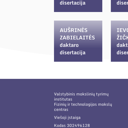
disertacija
dise
AUŠRINĖS
IEV
ZABIELAITĖS
ŽIČ
daktaro
dakt
disertacija
dise
Valstybinis mokslinių tyrimų
institutas
Fizinių ir technologijos mokslų
centras
Viešoji įstaiga
Kodas 302496128