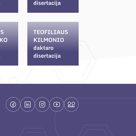
a
disertacija
S
TEOFILIAUS
KO
KILMONIO
daktaro
a
disertacija