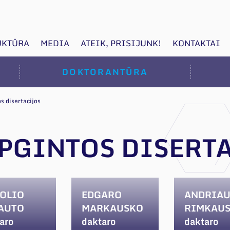
UKTŪRA
MEDIA
ATEIK, PRISIJUNK!
KONTAKTAI
DOKTORANTŪRA
s disertacijos
APGINTOS DISERT
OLIO
EDGARO
ANDRIAU
AUTO
MARKAUSKO
RIMKAU
aro
daktaro
daktaro