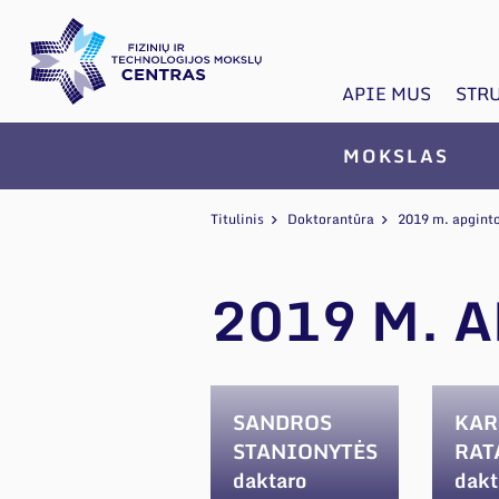
APIE MUS
STR
MOKSLAS
Titulinis
Doktorantūra
2019 m. apginto
2019 M. 
SANDROS
KAR
STANIONYTĖS
RAT
daktaro
dakt