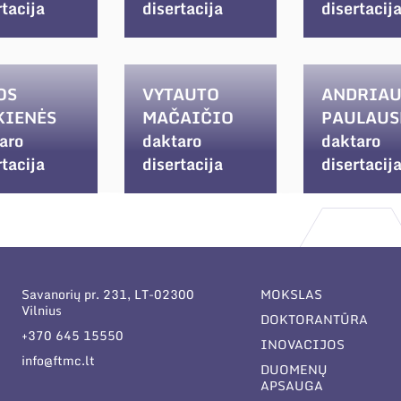
rtacija
disertacija
disertacij
OS
VYTAUTO
ANDRIAU
KIENĖS
MAČAIČIO
PAULAUS
aro
daktaro
daktaro
rtacija
disertacija
disertacij
Savanorių pr. 231, LT-02300
MOKSLAS
Vilnius
DOKTORANTŪRA
+370 645 15550
INOVACIJOS
info@ftmc.lt
DUOMENŲ
APSAUGA