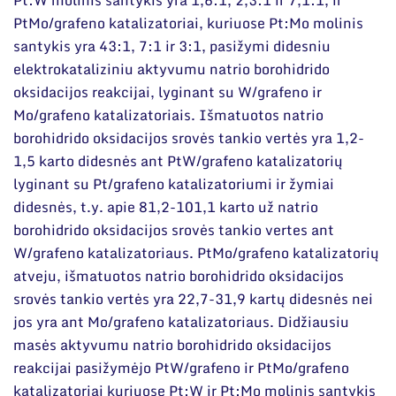
PtMo/grafeno katalizatoriai, kuriuose Pt:Mo molinis
santykis yra 43:1, 7:1 ir 3:1, pasižymi didesniu
elektrokataliziniu aktyvumu natrio borohidrido
oksidacijos reakcijai, lyginant su W/grafeno ir
Mo/grafeno katalizatoriais. Išmatuotos natrio
borohidrido oksidacijos srovės tankio vertės yra 1,2-
1,5 karto didesnės ant PtW/grafeno katalizatorių
lyginant su Pt/grafeno katalizatoriumi ir žymiai
didesnės, t.y. apie 81,2-101,1 karto už natrio
borohidrido oksidacijos srovės tankio vertes ant
W/grafeno katalizatoriaus. PtMo/grafeno katalizatorių
atveju, išmatuotos natrio borohidrido oksidacijos
srovės tankio vertės yra 22,7-31,9 kartų didesnės nei
jos yra ant Mo/grafeno katalizatoriaus. Didžiausiu
masės aktyvumu natrio borohidrido oksidacijos
reakcijai pasižymėjo PtW/grafeno ir PtMo/grafeno
katalizatoriai kuriuose Pt:W ir Pt:Mo molinis santykis