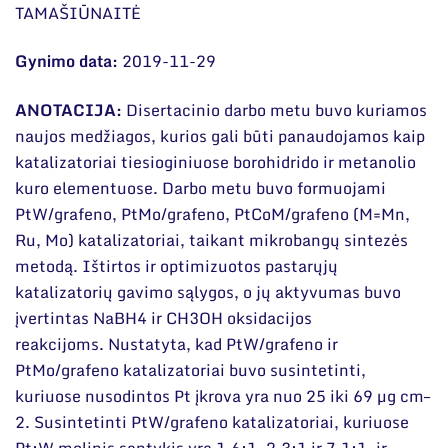
Narystė nacionalinėse ir tarptautinėse
DUK
TAMAŠIŪNAITĖ
organizacijose bei asociacijose
Dokumentai
Gynimo data:
2019-11-29
ANOTACIJA:
Disertacinio darbo metu buvo kuriamos
naujos medžiagos, kurios gali būti panaudojamos kaip
katalizatoriai tiesioginiuose borohidrido ir metanolio
kuro elementuose. Darbo metu buvo formuojami
PtW/grafeno, PtMo/grafeno, PtCoM/grafeno (M=Mn,
Ru, Mo) katalizatoriai, taikant mikrobangų sintezės
metodą. Ištirtos ir optimizuotos pastarųjų
katalizatorių gavimo sąlygos, o jų aktyvumas buvo
įvertintas NaBH4 ir CH3OH oksidacijos
reakcijoms. Nustatyta, kad PtW/grafeno ir
PtMo/grafeno katalizatoriai buvo susintetinti,
kuriuose nusodintos Pt įkrova yra nuo 25 iki 69 µg cm–
2. Susintetinti PtW/grafeno katalizatoriai, kuriuose
Pt:W molinis santykis yra 1,6:1, 2,3:1 ir 7,1:1, ir