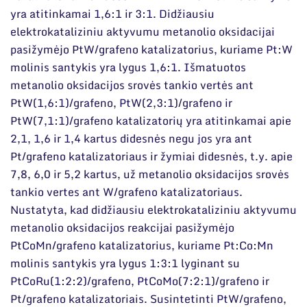
yra atitinkamai 1,6:1 ir 3:1. Didžiausiu
elektrokataliziniu aktyvumu metanolio oksidacijai
pasižymėjo PtW/grafeno katalizatorius, kuriame Pt:W
molinis santykis yra lygus 1,6:1. Išmatuotos
metanolio oksidacijos srovės tankio vertės ant
PtW(1,6:1)/grafeno, PtW(2,3:1)/grafeno ir
PtW(7,1:1)/grafeno katalizatorių yra atitinkamai apie
2,1, 1,6 ir 1,4 kartus didesnės negu jos yra ant
Pt/grafeno katalizatoriaus ir žymiai didesnės, t.y. apie
7,8, 6,0 ir 5,2 kartus, už metanolio oksidacijos srovės
tankio vertes ant W/grafeno katalizatoriaus.
Nustatyta, kad didžiausiu elektrokataliziniu aktyvumu
metanolio oksidacijos reakcijai pasižymėjo
PtCoMn/grafeno katalizatorius, kuriame Pt:Co:Mn
molinis santykis yra lygus 1:3:1 lyginant su
PtCoRu(1:2:2)/grafeno, PtCoMo(7:2:1)/grafeno ir
Pt/grafeno katalizatoriais. Susintetinti PtW/grafeno,