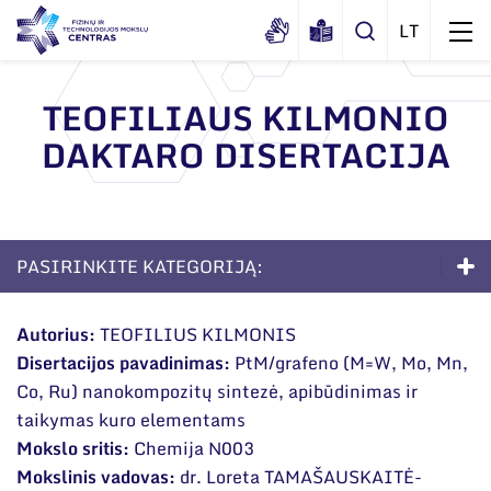
TEOFILIAUS KILMONIO
DAKTARO DISERTACIJA
Apie mus
Dokumentai
Struktūra
Sertifikatai ir akreditavimo pažymėjimai
Administracija
Naujienos
PASIRINKITE KATEGORIJĄ:
Viešieji pirkimai
Administraciniai skyriai
Renginiai
Doktorantūra
Korupcijos prevencija
Moksliniai skyriai
Autorius:
TEOFILIUS KILMONIS
Tinklalaidės
Bendri rekvizitai
Duomenų apsauga
Disertacijos pavadinimas:
PtM/grafeno (M=W, Mo, Mn,
Apie studijas
Mokslo taryba
Leidiniai
Co, Ru) nanokompozitų sintezė, apibūdinimas ir
Administracija
Darbuotojams
Priėmimas į doktorantūrą
Tarptautinė patarėjų taryba
taikymas kuro elementams
Darbuotojų kontaktai
Mokslo sritis:
Chemija N003
Nuorodos
Gyvenimas doktorantūroje
Mokslininkai emeritai
Mokslinis vadovas:
dr. Loreta TAMAŠAUSKAITĖ-