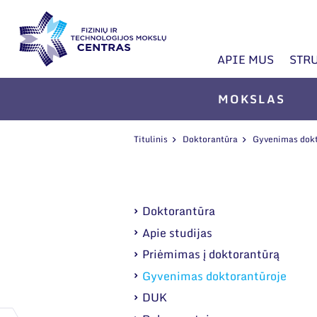
APIE MUS
STR
MOKSLAS
Titulinis
Doktorantūra
Gyvenimas dokt
Doktorantūra
Apie studijas
Priėmimas į doktorantūrą
Gyvenimas doktorantūroje
DUK