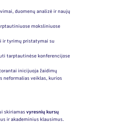
vimai, duomenų analizė ir naujų
arptautiniuose moksliniuose
 ir tyrimų pristatymai su
ti tarptautinėse konferencijose
orantai inicijuoja žaidimų
s neformalias veiklas, kurios
ui skiriamas
vyresnių kursų
nius ir akademinius klausimus.