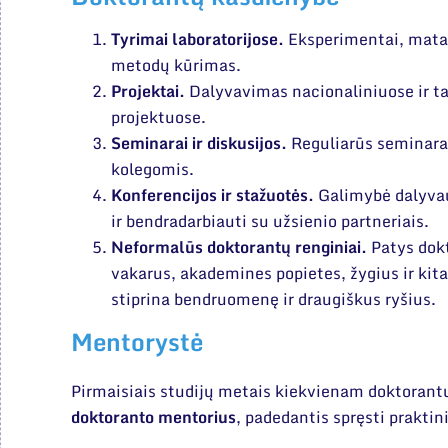
Tyrimai laboratorijose.
Eksperimentai, mata
metodų kūrimas.
Projektai.
Dalyvavimas nacionaliniuose ir t
projektuose.
Seminarai ir diskusijos.
Reguliarūs seminarai
kolegomis.
Konferencijos ir stažuotės.
Galimybė dalyvau
ir bendradarbiauti su užsienio partneriais.
Neformalūs doktorantų renginiai.
Patys dokt
vakarus, akademines popietes, žygius ir kita
stiprina bendruomenę ir draugiškus ryšius.
Mentorystė
Pirmaisiais studijų metais kiekvienam doktorant
doktoranto mentorius
, padedantis spręsti prakti