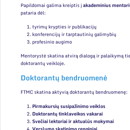
Papildomai galima kreiptis į
akademinius mentori
pataria dėl:
tyrimų krypties ir publikacijų
konferencijų ir tarptautinių galimybių
profesinio augimo
Mentorystė skatina atvirą dialogą ir palaikymą ti
doktorantų veikloje.
Doktorantų bendruomenė
FTMC skatina aktyvią doktorantų bendruomenę:
Pirmakursių susipažinimo veiklos
Doktorantų tinklaveikos vakarai
Svečiai lektoriai ir aktualūs mokymai
Verslumo skatinimo renginiai