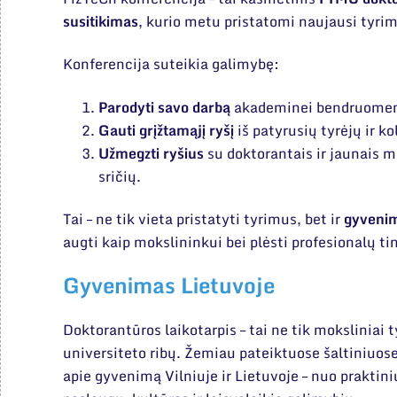
susitikimas
, kurio metu pristatomi naujausi tyrima
Konferencija suteikia galimybę:
Parodyti savo darbą
akademinei bendruomen
Gauti grįžtamąjį ryšį
iš patyrusių tyrėjų ir ko
Užmegzti ryšius
su doktorantais ir jaunais m
sričių.
Tai – ne tik vieta pristatyti tyrimus, bet ir
gyvenim
augti kaip mokslininkui bei plėsti profesionalų ti
Gyvenimas Lietuvoje
Doktorantūros laikotarpis – tai ne tik moksliniai t
universiteto ribų. Žemiau pateiktuose šaltiniuose
apie gyvenimą Vilniuje ir Lietuvoje – nuo praktin