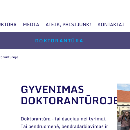
UKTŪRA
MEDIA
ATEIK, PRISIJUNK!
KONTAKTAI
DOKTORANTŪRA
orantūroje
GYVENIMAS
DOKTORANTŪROJE
Doktorantūra – tai daugiau nei tyrimai.
Tai bendruomenė, bendradarbiavimas ir