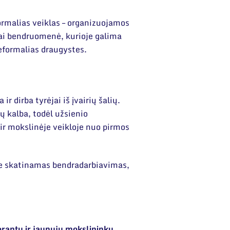
ormalias veiklas – organizuojamos
Tai bendruomenė, kurioje galima
neformalias draugystes.
r dirba tyrėjai iš įvairių šalių.
 kalba, todėl užsienio
 ir mokslinėje veikloje nuo pirmos
ioje skatinamas bendradarbiavimas,
rantų ir jaunųjų mokslininkų