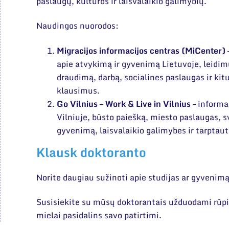
paslaugų, kultūros ir laisvalaikio galimybių.
Naudingos nuorodos:
Migracijos informacijos centras (MiCenter)
apie atvykimą ir gyvenimą Lietuvoje, leidim
draudimą, darbą, socialines paslaugas ir kit
klausimus.
Go Vilnius – Work & Live in Vilnius
– informa
Vilniuje, būsto paiešką, miesto paslaugas, sv
gyvenimą, laisvalaikio galimybes ir tarpta
Klausk doktoranto
Norite daugiau sužinoti apie studijas ar gyvenimą
Susisiekite su mūsų doktorantais užduodami rū
mielai pasidalins savo patirtimi.