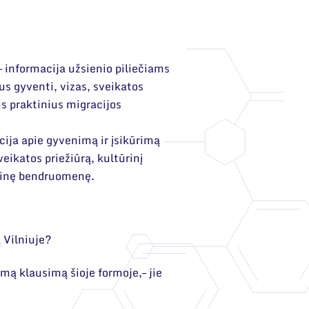
– informacija užsienio piliečiams
us gyventi, vizas, sveikatos
us praktinius migracijos
cija apie gyvenimą ir įsikūrimą
eikatos priežiūrą, kultūrinį
utinę bendruomenę.
 Vilniuje?
pimą klausimą
šioje formoje
,– jie