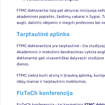
FTMC doktorantai taip pat aktyviai inicijuoja nef
akademinės popietės, žaidimų vakarai ir žygiai. 
augti, dalintis idėjomis ir megzti profesines bei 
Tarptautinė aplinka
FTMC doktorantūra yra tarptautinė – čia studijuoja i
Akademinis ir mokslinis bendravimas vyksta anglų
doktorantai gali visavertiškai dalyvauti studijose
dienos.
FTMC siekia kurti atvirą ir įtraukią aplinką, kur
idėjų mainai ir tarptautinis mobilumas.
FizTeCh konferencija
FizTeCh konferencija – tai kasmetinis
FTMC dokto