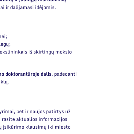
i ir dalijamasi idėjomis.
ei;
legų;
okslininkais iš skirtingų mokslo
o doktorantūroje dalis
, padedanti
nklą.
yrimai, bet ir naujos patirtys už
 rasite aktualios informacijos
ių įsikūrimo klausimų iki miesto