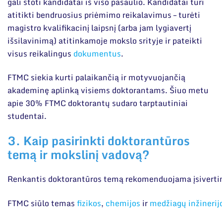
gali stoti kandidatai iš viso pasaulio. Kandidatai turi
atitikti bendruosius priėmimo reikalavimus – turėti
magistro kvalifikacinį laipsnį (arba jam lygiavertį
išsilavinimą) atitinkamoje mokslo srityje ir pateikti
visus reikalingus
dokumentus
.
FTMC siekia kurti palaikančią ir motyvuojančią
akademinę aplinką visiems doktorantams. Šiuo metu
apie 30% FTMC doktorantų sudaro tarptautiniai
studentai.
3. Kaip pasirinkti doktorantūros
temą ir mokslinį vadovą?
Renkantis doktorantūros temą rekomenduojama įsivertint
FTMC siūlo temas
fizikos
,
chemijos
ir
medžiagų inžinerij