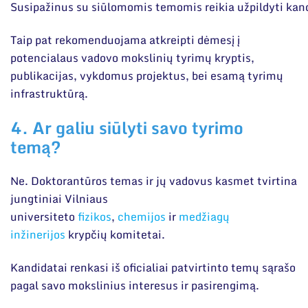
Susipažinus su siūlomomis temomis reikia užpildyti kandi
Taip pat rekomenduojama atkreipti dėmesį į
potencialaus vadovo mokslinių tyrimų kryptis,
publikacijas, vykdomus projektus, bei esamą tyrimų
infrastruktūrą.
4. Ar galiu siūlyti savo tyrimo
temą?
Ne. Doktorantūros temas ir jų vadovus kasmet tvirtina
jungtiniai Vilniaus
universiteto
fizikos
,
chemijos
ir
medžiagų
inžinerijos
krypčių komitetai.
Kandidatai renkasi iš oficialiai patvirtinto temų sąrašo
pagal savo mokslinius interesus ir pasirengimą.