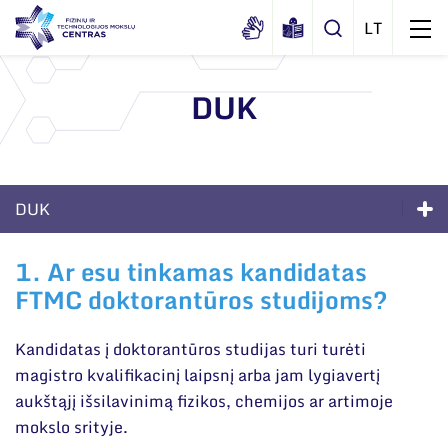
DUK
Apie mus
Dokumentai
Struktūra
DUK
Sertifikatai ir akreditavimo pažymėjimai
Administracija
Naujienos
Viešieji pirkimai
Doktorantūra
Administraciniai skyriai
1. Ar esu tinkamas kandidatas
Renginiai
Korupcijos prevencija
FTMC doktorantūros studijoms?
Apie studijas
Moksliniai skyriai
Tinklalaidės
Bendri rekvizitai
Duomenų apsauga
Mokslo taryba
Priėmimas į doktorantūrą
Leidiniai
Kandidatas į doktorantūros studijas turi turėti
Administracija
Darbuotojams
magistro kvalifikacinį laipsnį arba jam lygiavertį
Tarptautinė patarėjų taryba
Gyvenimas doktorantūroje
aukštąjį išsilavinimą fizikos, chemijos ar artimoje
Darbuotojų kontaktai
Nuorodos
Mokslininkai emeritai
DUK
mokslo srityje.