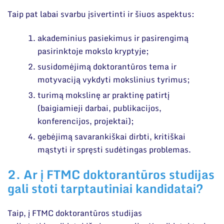
Narystė nacionalinėse ir tarptautinėse
Dokumentai
organizacijose bei asociacijose
Taip pat labai svarbu įsivertinti ir šiuos aspektus:
akademinius pasiekimus ir pasirengimą
pasirinktoje mokslo kryptyje;
susidomėjimą doktorantūros tema ir
motyvaciją vykdyti mokslinius tyrimus;
turimą mokslinę ar praktinę patirtį
(baigiamieji darbai, publikacijos,
konferencijos, projektai);
gebėjimą savarankiškai dirbti, kritiškai
mąstyti ir spręsti sudėtingas problemas.
2. Ar į FTMC doktorantūros studijas
gali stoti tarptautiniai kandidatai?
Taip, į FTMC doktorantūros studijas