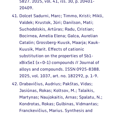
5827. 2025, vol. 41, iss. 30, p. 20401-
20409.
Dolcet Sadurni, Marc; Timmo, Kristi; Mikli,
Valdek; Krustok, Jüri; Danilson, Mati;
Suchodolskis, Artūras; Radu, Cristian;
Bocirnea, Amelia Elena; Galca, Aurelian
Catalin; Grossberg-Kuusk, Maarja; Kauk-
Kuusik, Marit. Effects of cationic
substitution on the properties of Sb1-
xBixSeI (x = 0–1) compounds // Journal of
alloys and compounds. ISSN 0925-8388.
2025, vol. 1037, art. no. 182292, p. 1-9.
Drabavičius, Audrius; Pakštas, Vidas;
Jasiūnas, Rokas; Koltsov, M.; Talaikis,
Martynas; Naujokaitis, Arnas; Spalatu, N.;
Kondrotas, Rokas; Gulbinas, Vidmantas;
Franckevičius, Marius. Synthesis and