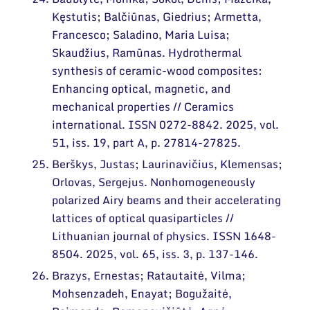
Kęstutis; Balčiūnas, Giedrius; Armetta,
Francesco; Saladino, Maria Luisa;
Skaudžius, Ramūnas. Hydrothermal
synthesis of ceramic-wood composites:
Enhancing optical, magnetic, and
mechanical properties // Ceramics
international. ISSN 0272-8842. 2025, vol.
51, iss. 19, part A, p. 27814-27825.
Berškys, Justas; Laurinavičius, Klemensas;
Orlovas, Sergejus. Nonhomogeneously
polarized Airy beams and their accelerating
lattices of optical quasiparticles //
Lithuanian journal of physics. ISSN 1648-
8504. 2025, vol. 65, iss. 3, p. 137-146.
Brazys, Ernestas; Ratautaitė, Vilma;
Mohsenzadeh, Enayat; Bogužaitė,