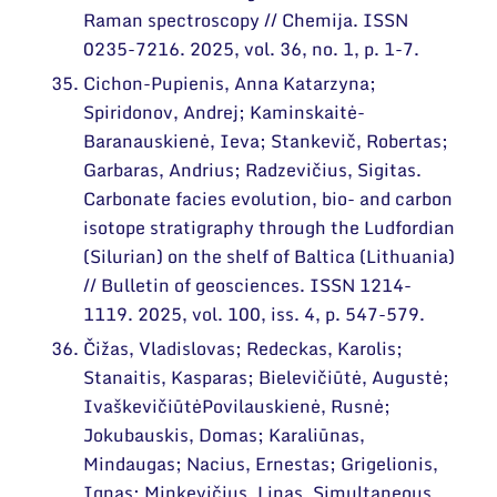
Raman spectroscopy // Chemija. ISSN
0235-7216. 2025, vol. 36, no. 1, p. 1-7.
Cichon-Pupienis, Anna Katarzyna;
Spiridonov, Andrej; Kaminskaitė-
Baranauskienė, Ieva; Stankevič, Robertas;
Garbaras, Andrius; Radzevičius, Sigitas.
Carbonate facies evolution, bio- and carbon
isotope stratigraphy through the Ludfordian
(Silurian) on the shelf of Baltica (Lithuania)
// Bulletin of geosciences. ISSN 1214-
1119. 2025, vol. 100, iss. 4, p. 547-579.
Čižas, Vladislovas; Redeckas, Karolis;
Stanaitis, Kasparas; Bielevičiūtė, Augustė;
IvaškevičiūtėPovilauskienė, Rusnė;
Jokubauskis, Domas; Karaliūnas,
Mindaugas; Nacius, Ernestas; Grigelionis,
Ignas; Minkevičius, Linas. Simultaneous