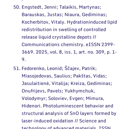
Engstedt, Jenni; Talaikis, Martynas;
Barauskas, Justas; Niaura, Gediminas;
Kocherbitov, Vitaly. Hydrationinduced lipid
redistribution in swelling of controlled
release liquid crystalline depots //
Communications chemistry. eISSN 2399-
3669. 2025, vol. 8, iss. 1, art. no. 309, p. 1-
9.
Fedorenko, Leonid; Ščajev, Patrik;
Miasojedovas, Saulius; Pakštas, Vidas;
Jasulaitienė, Vitalija; Kreiza, Gediminas;
Onufrijevs, Pavels; Yukhymchuk,
Volodymyr; Soloviev, Evgen; Mimura,
Hidenori. Photoluminescent behavior and
structural analysis of SnO layers formed by
laser-induced oxidation // Science and
technology of advanced materials. ISSN