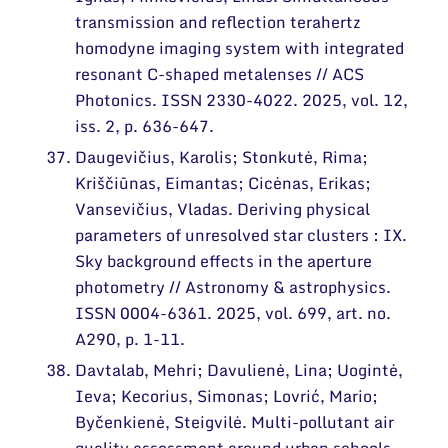
transmission and reflection terahertz
homodyne imaging system with integrated
resonant C-shaped metalenses // ACS
Photonics. ISSN 2330-4022. 2025, vol. 12,
iss. 2, p. 636-647.
Daugevičius, Karolis; Stonkutė, Rima;
Kriščiūnas, Eimantas; Cicėnas, Erikas;
Vansevičius, Vladas. Deriving physical
parameters of unresolved star clusters : IX.
Sky background effects in the aperture
photometry // Astronomy & astrophysics.
ISSN 0004-6361. 2025, vol. 699, art. no.
A290, p. 1-11.
Davtalab, Mehri; Davulienė, Lina; Uogintė,
Ieva; Kecorius, Simonas; Lovrić, Mario;
Byčenkienė, Steigvilė. Multi-pollutant air