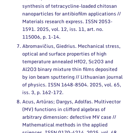
synthesis of tetracycline-loaded chitosan
nanoparticles for antibiofilm applications //
Materials research express. ISSN 2053-
1591. 2025, vol. 12, iss. 11, art. no.
115006, p. 1-14.
Abromavičius, Giedrius. Mechanical stress,
optical and surface properties of high
temperature annealed HfO2, Sc2O3 and
Al2O3 binary mixture thin films deposited
by ion beam sputtering // Lithuanian journal
of physics. ISSN 1648-8504. 2025, vol. 65,
iss. 3, p. 162-172.
Acus, Artūras; Dargys, Adolfas. Multivector
(MV) functions in clifford algebras of
arbitrary dimension: defective MV case //
Mathematical methods in the applied
sciences. ISSN 0170-4214. 2025, vol. 48,