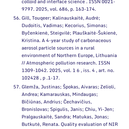
colloid and interface science . ISSN 0021-
9797. 2025, vol. 686, p. 163-174.
Gill, Touqeer; Kalinauskaitė, Audrė;
Dudoitis, Vadimas; Kecorius, Simonas;
Byčenkienė, Steigvilė; Plauškaitė-Šukienė,
Kristina. A 4-year study of carbonaceous
aerosol particle sources in a rural
environment of Northern Europe, Lithuania
// Atmospheric pollution research. ISSN
1309-1042. 2025, vol. 1 6 , iss. 4 , art. no.
102428 , p .1-17.
Glemža, Justinas; Špokas, Aivaras; Zelioli,
Andrea; Kamarauskas, Mindaugas;
Bičiūnas, Andrius; Čechavičius,
Bronislovas; Spigulis, Janis; Chiu, Yi-Jen;
Pralgauskaitė, Sandra; Matukas, Jonas;
Butkutė, Renata. Quality evaluation of NIR