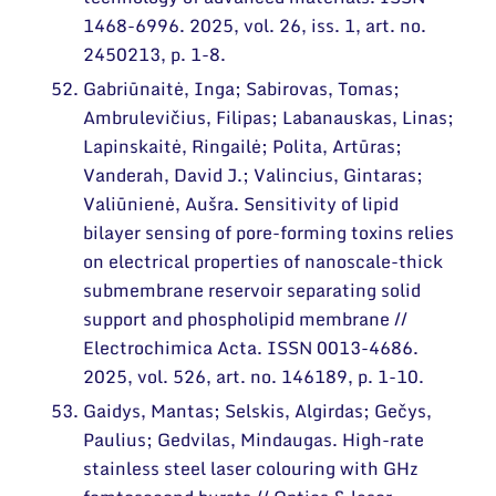
1468-6996. 2025, vol. 26, iss. 1, art. no.
2450213, p. 1-8.
Gabriūnaitė, Inga; Sabirovas, Tomas;
Ambrulevičius, Filipas; Labanauskas, Linas;
Lapinskaitė, Ringailė; Polita, Artūras;
Vanderah, David J.; Valincius, Gintaras;
Valiūnienė, Aušra. Sensitivity of lipid
bilayer sensing of pore-forming toxins relies
on electrical properties of nanoscale-thick
submembrane reservoir separating solid
support and phospholipid membrane //
Electrochimica Acta. ISSN 0013-4686.
2025, vol. 526, art. no. 146189, p. 1-10.
Gaidys, Mantas; Selskis, Algirdas; Gečys,
Paulius; Gedvilas, Mindaugas. High-rate
stainless steel laser colouring with GHz