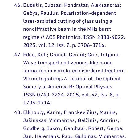
Dudutis, Juozas; Kondratas, Aleksandras;
Gečys, Paulius. Polarization-dependent
laser-assisted cutting of glass using a
nondiffractive beam in the MHz burst
regime // ACS Photonics. ISSN 2330-4022.
2025, vol. 12, iss. 7, p. 3706-3716.
Edee, Kofi; Granet, Gerard; Gric, Tatjana.
Wave transport and venous-like mode
formation in correlated disordered freeform
2D metagratings // Journal of the Optical
Society of America B: Optical Physics.
ISSN 0740-3224. 2025, vol. 42, iss. 8, p.
1706-1714.
Elkhouly, Karim; Franckevičius, Marius;
Jašinskas, Vidmantas; Gelžinis, Andrius;
Goldberg, Iakov; Gehlhaar, Robert; Genoe,
Jan; Heremans, Paul; Gulbinas, Vidmantas.