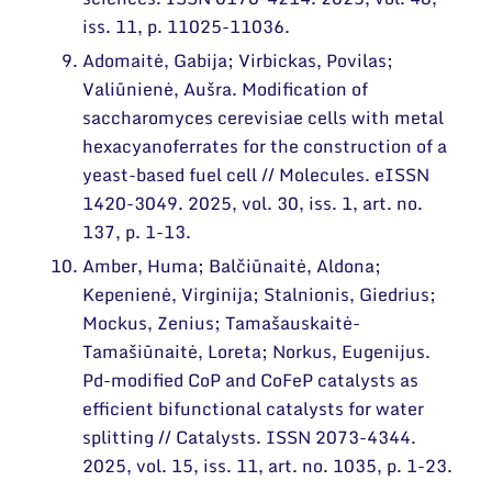
iss. 11, p. 11025-11036.
Adomaitė, Gabija; Virbickas, Povilas;
Valiūnienė, Aušra. Modification of
saccharomyces cerevisiae cells with metal
hexacyanoferrates for the construction of a
yeast-based fuel cell // Molecules. eISSN
1420-3049. 2025, vol. 30, iss. 1, art. no.
137, p. 1-13.
Amber, Huma; Balčiūnaitė, Aldona;
Kepenienė, Virginija; Stalnionis, Giedrius;
Mockus, Zenius; Tamašauskaitė-
Tamašiūnaitė, Loreta; Norkus, Eugenijus.
Pd-modified CoP and CoFeP catalysts as
efficient bifunctional catalysts for water
splitting // Catalysts. ISSN 2073-4344.
2025, vol. 15, iss. 11, art. no. 1035, p. 1-23.