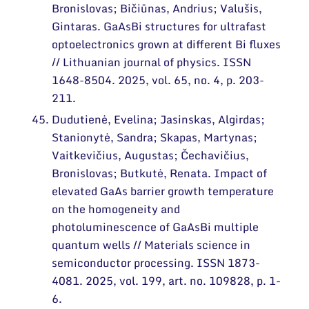
Bronislovas; Bičiūnas, Andrius; Valušis,
Gintaras. GaAsBi structures for ultrafast
optoelectronics grown at different Bi fluxes
// Lithuanian journal of physics. ISSN
1648-8504. 2025, vol. 65, no. 4, p. 203-
211.
Dudutienė, Evelina; Jasinskas, Algirdas;
Stanionytė, Sandra; Skapas, Martynas;
Vaitkevičius, Augustas; Čechavičius,
Bronislovas; Butkutė, Renata. Impact of
elevated GaAs barrier growth temperature
on the homogeneity and
photoluminescence of GaAsBi multiple
quantum wells // Materials science in
semiconductor processing. ISSN 1873-
4081. 2025, vol. 199, art. no. 109828, p. 1-
6.