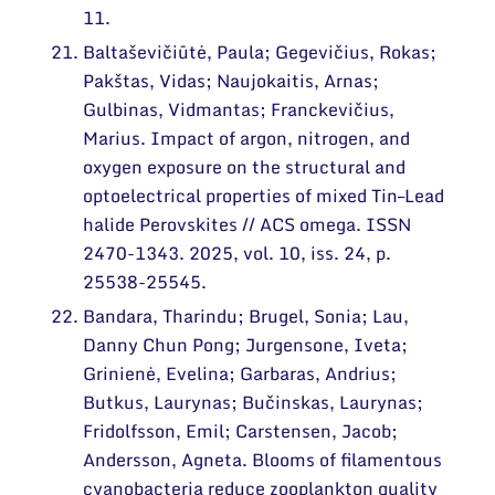
11.
Baltaševičiūtė, Paula; Gegevičius, Rokas;
Pakštas, Vidas; Naujokaitis, Arnas;
Gulbinas, Vidmantas; Franckevičius,
Marius. Impact of argon, nitrogen, and
oxygen exposure on the structural and
optoelectrical properties of mixed Tin–Lead
halide Perovskites // ACS omega. ISSN
2470-1343. 2025, vol. 10, iss. 24, p.
25538-25545.
Bandara, Tharindu; Brugel, Sonia; Lau,
Danny Chun Pong; Jurgensone, Iveta;
Grinienė, Evelina; Garbaras, Andrius;
Butkus, Laurynas; Bučinskas, Laurynas;
Fridolfsson, Emil; Carstensen, Jacob;
Andersson, Agneta. Blooms of filamentous
cyanobacteria reduce zooplankton quality