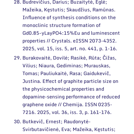
Budrevičius, Darius; Buzaitytė, Eglė;
Mažeika, Kęstutis; Skaudžius, Ramūnas.
Influence of synthesis conditions on the
monoclinic structure formation of
Gd0.85−yLayPO4:15%Eu and luminescent
properties // Crystals. eISSN 2073-4352.
2025, vol. 15, iss. 5, art. no. 441, p. 1-16.
Burakovaitė, Dovilė; Rasikė, Rūta; Čižas,
Vilius; Niaura, Gediminas; Murauskas,
Tomas; Pauliukaitė, Rasa; Gaidukevič,
Justina. Effect of graphite particle size on
the physicochemical properties and
dopamine-sensing performance of reduced
graphene oxide // Chemija. ISSN 0235-
7216. 2025, vol. 36, iss. 3, p. 161-176.
Butkevič, Ernest; Raudonytė-
Svirbutavičienė, Eva; Mažeika, Kęstutis;