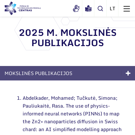
2025 M. MOKSLINĖS
PUBLIKACIJOS
Apie mus
Dokumentai
Struktūra
Sertifikatai ir akreditavimo pažymėjimai
Administracija
Naujienos
MOKSLINĖS PUBLIKACIJOS
Viešieji pirkimai
Administraciniai skyriai
Renginiai
Kompetencijos
Korupcijos prevencija
Moksliniai skyriai
Tinklalaidės
Abdelkader, Mohamed; Tučkutė, Simona;
Bendri rekvizitai
Duomenų apsauga
Ilgalaikės programos
Mokslo taryba
Leidiniai
Pauliukaitė, Rasa. The use of physics-
Administracija
Darbuotojams
Moksliniai skyriai
informed neural networks (PINNs) to map
Tarptautinė patarėjų taryba
the Zn2+ nanoparticles diffusion in Swiss
Darbuotojų kontaktai
Nuorodos
Mokslinės publikacijos
Mokslininkai emeritai
chard: an AI simplified modelling approach