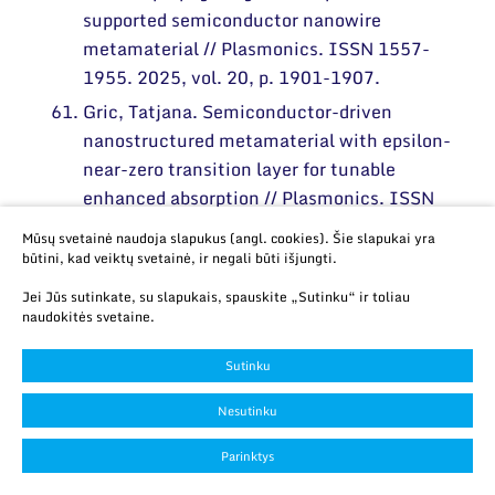
supported semiconductor nanowire
metamaterial // Plasmonics. ISSN 1557-
1955. 2025, vol. 20, p. 1901-1907.
Gric, Tatjana. Semiconductor-driven
nanostructured metamaterial with epsilon-
near-zero transition layer for tunable
enhanced absorption // Plasmonics. ISSN
1557-1955. 2025, vol. 20, p. 5695-5703.
Mūsų svetainė naudoja slapukus (angl. cookies). Šie slapukai yra
Gric, Tatjana. Surface plasmon polaritons at
būtini, kad veiktų svetainė, ir negali būti išjungti.
the interface of chiroplasma-based
Jei Jūs sutinkate, su slapukais, spauskite „Sutinku“ ir toliau
ellipsoidal nanowire metamaterial //
naudokitės svetaine.
Journal of electromagnetic waves and
Sutinku
applications. ISSN 0920-5071. 2025, vol.
39, iss. 12, p. 1430-1436.
Nesutinku
Grinevičiūtė, Lina; Lukošiūnas, Ignas;
Parinktys
Nikitina, Julianija; Selskis, Algirdas;