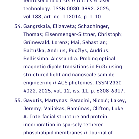
femtosecond bursts // Optics & laser
technology. ISSN 0030-3992. 2025,
vol.188, art. no. 113014, p. 1-10.
Gangrskaia, Elizaveta; Schachinger,
Thomas; Eisenmenger-Sittner, Christoph;
Grünewald, Lorenz; Mai, Sebastian;
Baltuška, Andrius; Pugžlys, Audrius;
Bellissimo, Alessandra. Probing optical
magnetic dipole transitions in Eu3+ using
structured light and nanoscale sample
engineering // ACS photonics. ISSN 2330-
4022. 2025, vol. 12, iss. 11, p. 6308-6317.
Gavutis, Martynas; Paracini, Nicolò; Lakey,
Jeremy; Valiokas, Ramūnas; Clifton, Luke
A. Interfacial structure and protein
incorporation in sparsely tethered
phospholipid membranes // Journal of