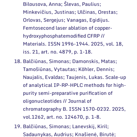
Bilousova, Anna; Šlevas, Paulius;
Minkevičius, Justinas; Ulčinas, Orestas;
Orlovas, Sergejus; Vanagas, Egidijus.
Femtosecond laser ablation of copper-
hydroxyphosphatemodified CFRP //
Materials. ISSN 1996-1944. 2025, vol. 18,
iss. 21, art. no. 4879, p. 1-18.
Balčiūnas, Simonas; Damonskis, Matas;
Tamošiūnas, Vytautas; Köhler, Dennis;
Naujalis, Evaldas; Taujenis, Lukas. Scale-up
of analytical IP-RP-HPLC methods for high-
purity semi-preparative purification of
oligonucleotides // Journal of
chromatography B. ISSN 1570-0232. 2025,
vol.1262, art. no. 124670, p. 1-8.
Balčiūnas, Simonas; Lanevskij, Kiril;
Sadaunykas, Audrius; Knašienė, Birutė;