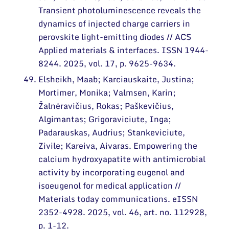
Transient photoluminescence reveals the
dynamics of injected charge carriers in
perovskite light-emitting diodes // ACS
Applied materials & interfaces. ISSN 1944-
8244. 2025, vol. 17, p. 9625-9634.
Elsheikh, Maab; Karciauskaite, Justina;
Mortimer, Monika; Valmsen, Karin;
Žalnėravičius, Rokas; Paškevičius,
Algimantas; Grigoraviciute, Inga;
Padarauskas, Audrius; Stankeviciute,
Zivile; Kareiva, Aivaras. Empowering the
calcium hydroxyapatite with antimicrobial
activity by incorporating eugenol and
isoeugenol for medical application //
Materials today communications. eISSN
2352-4928. 2025, vol. 46, art. no. 112928,
p. 1-12.