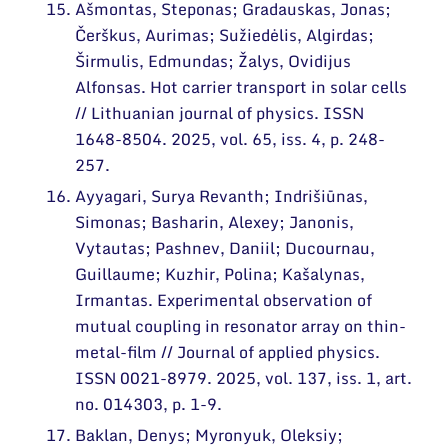
Ašmontas, Steponas; Gradauskas, Jonas;
Čerškus, Aurimas; Sužiedėlis, Algirdas;
Širmulis, Edmundas; Žalys, Ovidijus
Alfonsas. Hot carrier transport in solar cells
// Lithuanian journal of physics. ISSN
1648-8504. 2025, vol. 65, iss. 4, p. 248-
257.
Ayyagari, Surya Revanth; Indrišiūnas,
Simonas; Basharin, Alexey; Janonis,
Vytautas; Pashnev, Daniil; Ducournau,
Guillaume; Kuzhir, Polina; Kašalynas,
Irmantas. Experimental observation of
mutual coupling in resonator array on thin-
metal-film // Journal of applied physics.
ISSN 0021-8979. 2025, vol. 137, iss. 1, art.
no. 014303, p. 1-9.
Baklan, Denys; Myronyuk, Oleksiy;