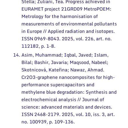
Stella; Zuliani, Tea. Progress achieved in
EURAMET project 21GRD09 MetroPOEM:
Metrology for the harmonisation of
measurements of environmental pollutants
in Europe // Applied radiation and isotopes.
ISSN 0969-8043. 2025, vol. 226, art. no.
112182, p. 1-8.
Asim, Muhammad; Iqbal, Javed; Islam,
Bilal; Bashir, Javaria; Maqsood, Nabeel;
Skotnicová, Kateřina; Nawaz, Ahmad.
Cr2O3-graphene nanocomposites for high-
performance supercapacitors and
methylene blue degradation: Synthesis and
electrochemical analysis // Journal of
science: advanced materials and devices.
ISSN 2468-2179. 2025, vol. 10, iss. 3, art.
no. 100939, p. 109-136.