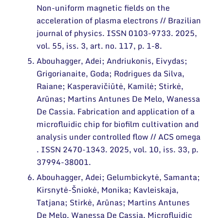
Non-uniform magnetic fields on the
acceleration of plasma electrons // Brazilian
journal of physics. ISSN 0103-9733. 2025,
vol. 55, iss. 3, art. no. 117, p. 1-8.
Abouhagger, Adei; Andriukonis, Eivydas;
Grigorianaite, Goda; Rodrigues da Silva,
Raiane; Kasperavičiūtė, Kamilė; Stirkė,
Arūnas; Martins Antunes De Melo, Wanessa
De Cassia. Fabrication and application of a
microfluidic chip for biofilm cultivation and
analysis under controlled flow // ACS omega
. ISSN 2470-1343. 2025, vol. 10, iss. 33, p.
37994-38001.
Abouhagger, Adei; Gelumbickytė, Samanta;
Kirsnytė-Šniokė, Monika; Kavleiskaja,
Tatjana; Stirkė, Arūnas; Martins Antunes
De Melo, Wanessa De Cassia. Microfluidic