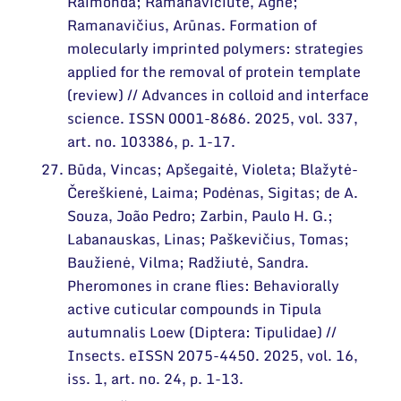
Raimonda; Ramanavičiūtė, Agnė;
Ramanavičius, Arūnas. Formation of
molecularly imprinted polymers: strategies
applied for the removal of protein template
(review) // Advances in colloid and interface
science. ISSN 0001-8686. 2025, vol. 337,
art. no. 103386, p. 1-17.
Būda, Vincas; Apšegaitė, Violeta; Blažytė-
Čereškienė, Laima; Podėnas, Sigitas; de A.
Souza, João Pedro; Zarbin, Paulo H. G.;
Labanauskas, Linas; Paškevičius, Tomas;
Baužienė, Vilma; Radžiutė, Sandra.
Pheromones in crane flies: Behaviorally
active cuticular compounds in Tipula
autumnalis Loew (Diptera: Tipulidae) //
Insects. eISSN 2075-4450. 2025, vol. 16,
iss. 1, art. no. 24, p. 1-13.