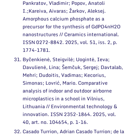
Pankratov, Vladimir; Popov, Anatoli
I.;Kareiva, Aivaras; Žarkov, Aleksej.
Amorphous calcium phosphate as a
precursor for the synthesis of GdPO4nH2O
nanostructures // Ceramics international.
ISSN 0272-8842. 2025, vol. 51, iss. 2, p.
1774-1781.
Byčenkienė, Steigvilė; Uogintė, Ieva;
Davulienė, Lina; Šemčuk, Sergej; Davtalab,
Mehri; Dudoitis, Vadimas; Kecorius,
Simonas; Lovrić, Mario. Comparative
analysis of indoor and outdoor airborne
microplastics in a school in Vilnius,
Lithuania // Environmental technology &
innovation. ISSN 2352-1864. 2025, vol.
40, art. no. 104654, p. 1-16.
Casado Turrion, Adrian Casado Turrion; de la