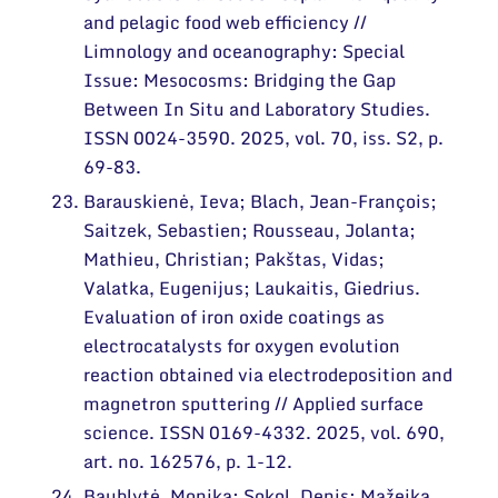
and pelagic food web efficiency //
Limnology and oceanography: Special
Issue: Mesocosms: Bridging the Gap
Between In Situ and Laboratory Studies.
ISSN 0024-3590. 2025, vol. 70, iss. S2, p.
69-83.
Barauskienė, Ieva; Blach, Jean-François;
Saitzek, Sebastien; Rousseau, Jolanta;
Mathieu, Christian; Pakštas, Vidas;
Valatka, Eugenijus; Laukaitis, Giedrius.
Evaluation of iron oxide coatings as
electrocatalysts for oxygen evolution
reaction obtained via electrodeposition and
magnetron sputtering // Applied surface
science. ISSN 0169-4332. 2025, vol. 690,
art. no. 162576, p. 1-12.
Baublytė, Monika; Sokol, Denis; Mažeika,