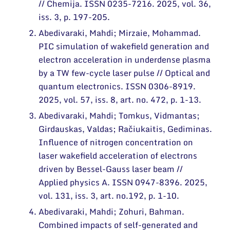
Narystė nacionalinėse ir tarptautinėse
// Chemija. ISSN 0235-7216. 2025, vol. 36,
Mokslo projektai
organizacijose bei asociacijose
iss. 3, p. 197-205.
Patentai
Abedivaraki, Mahdi; Mirzaie, Mohammad.
PIC simulation of wakefield generation and
Mokslo renginiai
electron acceleration in underdense plasma
Informacija studentams
by a TW few-cycle laser pulse // Optical and
quantum electronics. ISSN 0306-8919.
Informacija moksleiviams ir mokytojams
2025, vol. 57, iss. 8, art. no. 472, p. 1-13.
Nuo moksleivio iki mokslininko
Abedivaraki, Mahdi; Tomkus, Vidmantas;
Girdauskas, Valdas; Račiukaitis, Gediminas.
Influence of nitrogen concentration on
laser wakefield acceleration of electrons
driven by Bessel-Gauss laser beam //
Applied physics A. ISSN 0947-8396. 2025,
vol. 131, iss. 3, art. no.192, p. 1-10.
Abedivaraki, Mahdi; Zohuri, Bahman.
Combined impacts of self-generated and