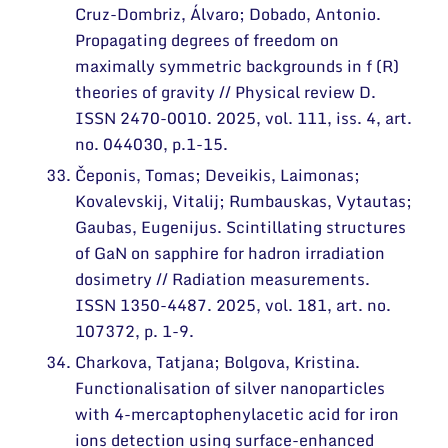
Cruz-Dombriz, Álvaro; Dobado, Antonio.
Propagating degrees of freedom on
maximally symmetric backgrounds in f (R)
theories of gravity // Physical review D.
ISSN 2470-0010. 2025, vol. 111, iss. 4, art.
no. 044030, p.1-15.
Čeponis, Tomas; Deveikis, Laimonas;
Kovalevskij, Vitalij; Rumbauskas, Vytautas;
Gaubas, Eugenijus. Scintillating structures
of GaN on sapphire for hadron irradiation
dosimetry // Radiation measurements.
ISSN 1350-4487. 2025, vol. 181, art. no.
107372, p. 1-9.
Charkova, Tatjana; Bolgova, Kristina.
Functionalisation of silver nanoparticles
with 4-mercaptophenylacetic acid for iron
ions detection using surface-enhanced