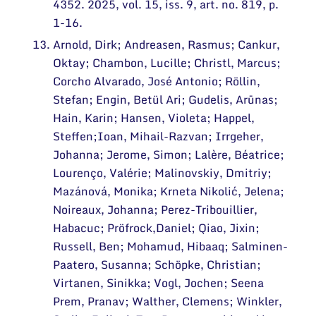
4352. 2025, vol. 15, iss. 9, art. no. 819, p.
1-16.
Arnold, Dirk; Andreasen, Rasmus; Cankur,
Oktay; Chambon, Lucille; Christl, Marcus;
Corcho Alvarado, José Antonio; Röllin,
Stefan; Engin, Betül Ari; Gudelis, Arūnas;
Hain, Karin; Hansen, Violeta; Happel,
Steffen;Ioan, Mihail-Razvan; Irrgeher,
Johanna; Jerome, Simon; Lalère, Béatrice;
Lourenço, Valérie; Malinovskiy, Dmitriy;
Mazánová, Monika; Krneta Nikolić, Jelena;
Noireaux, Johanna; Perez-Tribouillier,
Habacuc; Pröfrock,Daniel; Qiao, Jixin;
Russell, Ben; Mohamud, Hibaaq; Salminen-
Paatero, Susanna; Schöpke, Christian;
Virtanen, Sinikka; Vogl, Jochen; Seena
Prem, Pranav; Walther, Clemens; Winkler,