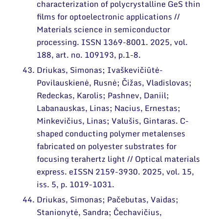
characterization of polycrystalline GeS thin
films for optoelectronic applications //
Materials science in semiconductor
processing. ISSN 1369-8001. 2025, vol.
188, art. no. 109193, p.1-8.
Driukas, Simonas; Ivaškevičiūtė-
Povilauskienė, Rusnė; Čižas, Vladislovas;
Redeckas, Karolis; Pashnev, Daniil;
Labanauskas, Linas; Nacius, Ernestas;
Minkevičius, Linas; Valušis, Gintaras. C-
shaped conducting polymer metalenses
fabricated on polyester substrates for
focusing terahertz light // Optical materials
express. eISSN 2159-3930. 2025, vol. 15,
iss. 5, p. 1019-1031.
Driukas, Simonas; Pačebutas, Vaidas;
Stanionytė, Sandra; Čechavičius,