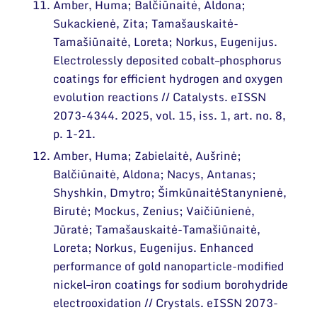
Amber, Huma; Balčiūnaitė, Aldona;
Sukackienė, Zita; Tamašauskaitė-
Tamašiūnaitė, Loreta; Norkus, Eugenijus.
Electrolessly deposited cobalt–phosphorus
coatings for efficient hydrogen and oxygen
evolution reactions // Catalysts. eISSN
2073-4344. 2025, vol. 15, iss. 1, art. no. 8,
p. 1-21.
Amber, Huma; Zabielaitė, Aušrinė;
Balčiūnaitė, Aldona; Nacys, Antanas;
Shyshkin, Dmytro; ŠimkūnaitėStanynienė,
Birutė; Mockus, Zenius; Vaičiūnienė,
Jūratė; Tamašauskaitė-Tamašiūnaitė,
Loreta; Norkus, Eugenijus. Enhanced
performance of gold nanoparticle-modified
nickel–iron coatings for sodium borohydride
electrooxidation // Crystals. eISSN 2073-