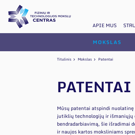
APIE MUS
STR
MOKSLAS
Titulinis
Mokslas
Patentai
PATENTAI
Mūsų patentai atspindi nuolatinę 
jutiklių technologijų ir išmaniųjų
bendradarbiavimą, šie išradimai 
ir naujos kartos moksliniams sp