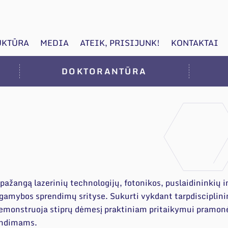
UKTŪRA
MEDIA
ATEIK, PRISIJUNK!
KONTAKTAI
DOKTORANTŪRA
pažangą lazerinių technologijų, fotonikos, puslaidininkių i
 gamybos sprendimų srityse. Sukurti vykdant tarpdisciplinin
demonstruoja stiprų dėmesį praktiniam pritaikymui pramo
rendimams.