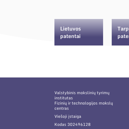
Lietuvos
Tarp
patentai
pate
Valstybinis mokslinių tyrimų
institutas
Fizinių ir technologijos mokslų
centras
Viešoji įstaiga
Kodas 302496128