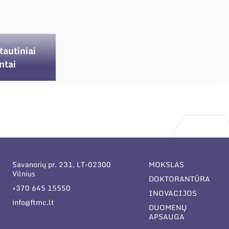
tautiniai
ntai
Savanorių pr. 231, LT-02300
MOKSLAS
Vilnius
DOKTORANTŪRA
+370 645 15550
INOVACIJOS
info@ftmc.lt
DUOMENŲ
APSAUGA