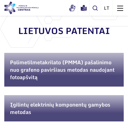
LIETUVOS PATENTAI
Apie mus
Dokumentai
Struktūra
Sertifikatai ir akreditavimo pažymėjimai
Polimetilmetakrilato (PMMA) pašalinimo
Administracija
Naujienos
nuo grafeno paviršiaus metodas naudojant
Viešieji pirkimai
Administraciniai skyriai
fotoapšvitą
Renginiai
Korupcijos prevencija
Moksliniai skyriai
Tinklalaidės
Bendri rekvizitai
Duomenų apsauga
Mokslo taryba
Leidiniai
Įgilintų elektrinių komponentų gamybos
Administracija
Darbuotojams
Tarptautinė patarėjų taryba
metodas
Darbuotojų kontaktai
Nuorodos
Mokslininkai emeritai