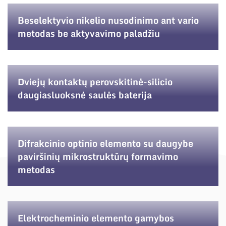
Narystė nacionalinėse ir tarptautinėse
organizacijose bei asociacijose
Beselektyvio nikelio nusodinimo ant vario
metodas be aktyvavimo paladžiu
Dviejų kontaktų perovskitinė-silicio
daugiasluoksnė saulės baterija
Difrakcinio optinio elemento su daugybe
paviršinių mikrostruktūrų formavimo
metodas
Elektrocheminio elemento gamybos