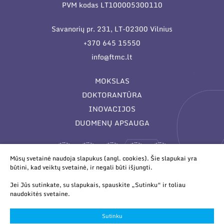
PVM kodas LT100005300110
Savanorių pr. 231, LT-02300 Vilnius
+370 645 15550
info@ftmc.lt
MOKSLAS
DOKTORANTŪRA
INOVACIJOS
DUOMENŲ APSAUGA
Mūsų svetainė naudoja slapukus (angl. cookies). Šie slapukai yra
būtini, kad veiktų svetainė, ir negali būti išjungti.
Jei Jūs sutinkate, su slapukais, spauskite „Sutinku“ ir toliau
naudokitės svetaine.
© 2026 Valstybinis mokslinių tyrimų institutas Fizinių ir
technologijos mokslų centras. Duomenys kaupiami ir saugomi
Sutinku
Juridinių asmenų registre.