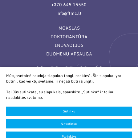
+370 645 15550
info@ftmc.lt
MOKSLAS
DOKTORANTŪRA
INOVACIJOS
DUOMENŲ APSAUGA
Mūsų svetainė naudoja slapukus (angl. cookies). Šie slapukai yra
būtini, kad veiktų svetainė, ir negali būti išjungti.
Jei Jūs sutinkate, su slapukais, spauskite „Sutinku“ ir toliau
naudokitės svetaine.
© 2026 Valstybinis mokslinių tyrimų institutas Fizinių ir
technologijos mokslų centras. Duomenys kaupiami ir saugomi
Sutinku
Juridinių asmenų registre.
Slapukų parinktys
Nesutinku
Duomenų apsauga
Parinktys