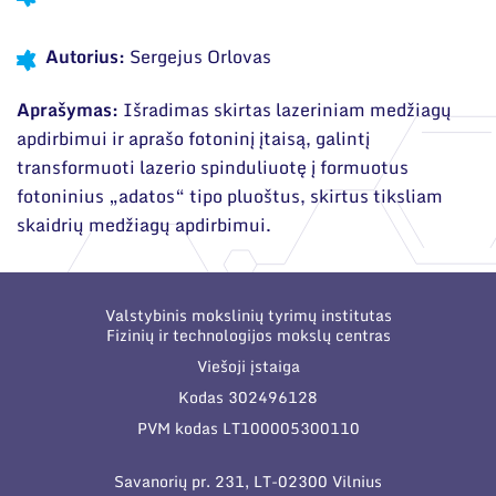
Narystė nacionalinėse ir tarptautinėse
Ilgalaikės programos
organizacijose bei asociacijose
Autorius:
Sergejus Orlovas
Moksliniai skyriai
Aprašymas:
Išradimas skirtas lazeriniam medžiagų
Mokslinės publikacijos
apdirbimui ir aprašo fotoninį įtaisą, galintį
Mokslo projektai
transformuoti lazerio spinduliuotę į formuotus
fotoninius „adatos“ tipo pluoštus, skirtus tiksliam
Patentai
skaidrių medžiagų apdirbimui.
Mokslo renginiai
Informacija studentams
Valstybinis mokslinių tyrimų institutas
Fizinių ir technologijos mokslų centras
Informacija moksleiviams ir mokytojams
Viešoji įstaiga
Nuo moksleivio iki mokslininko
Kodas 302496128
PVM kodas LT100005300110
Savanorių pr. 231, LT-02300 Vilnius