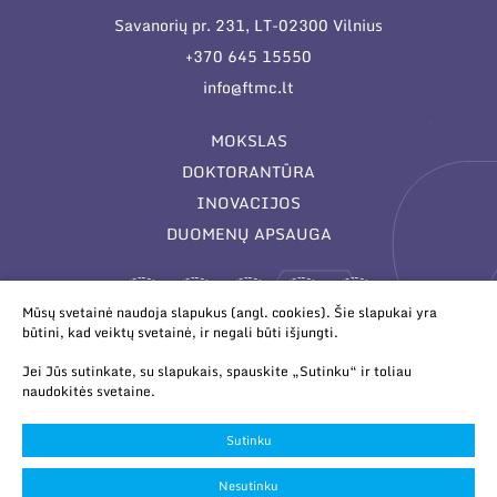
Savanorių pr. 231, LT-02300 Vilnius
+370 645 15550
info@ftmc.lt
MOKSLAS
DOKTORANTŪRA
INOVACIJOS
DUOMENŲ APSAUGA
Mūsų svetainė naudoja slapukus (angl. cookies). Šie slapukai yra
būtini, kad veiktų svetainė, ir negali būti išjungti.
Jei Jūs sutinkate, su slapukais, spauskite „Sutinku“ ir toliau
naudokitės svetaine.
© 2026 Valstybinis mokslinių tyrimų institutas Fizinių ir
technologijos mokslų centras. Duomenys kaupiami ir saugomi
Sutinku
Juridinių asmenų registre.
Slapukų parinktys
Nesutinku