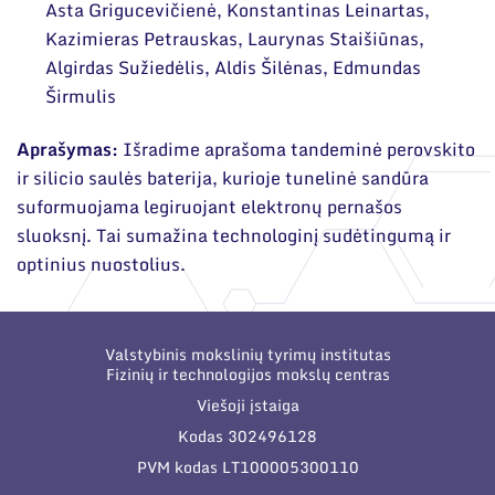
Narystė nacionalinėse ir tarptautinėse
Asta Grigucevičienė, Konstantinas Leinartas,
organizacijose bei asociacijose
Kazimieras Petrauskas, Laurynas Staišiūnas,
Mokslinės publikacijos
Algirdas Sužiedėlis, Aldis Šilėnas, Edmundas
Mokslo projektai
Širmulis
Patentai
Aprašymas:
Išradime aprašoma tandeminė perovskito
ir silicio saulės baterija, kurioje tunelinė sandūra
Mokslo renginiai
suformuojama legiruojant elektronų pernašos
Informacija studentams
sluoksnį. Tai sumažina technologinį sudėtingumą ir
optinius nuostolius.
Informacija moksleiviams ir mokytojams
Nuo moksleivio iki mokslininko
Valstybinis mokslinių tyrimų institutas
Fizinių ir technologijos mokslų centras
Viešoji įstaiga
Kodas 302496128
PVM kodas LT100005300110