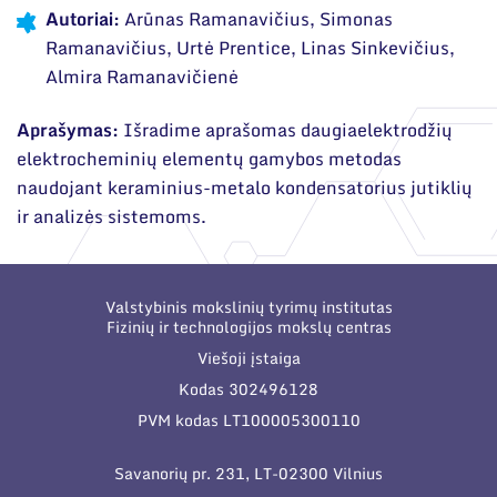
Narystė nacionalinėse ir tarptautinėse
Autoriai:
Arūnas Ramanavičius, Simonas
organizacijose bei asociacijose
Moksliniai skyriai
Ramanavičius, Urtė Prentice, Linas Sinkevičius,
Almira Ramanavičienė
Mokslinės publikacijos
Mokslo projektai
Aprašymas:
Išradime aprašomas daugiaelektrodžių
elektrocheminių elementų gamybos metodas
Patentai
naudojant keraminius-metalo kondensatorius jutiklių
ir analizės sistemoms.
Mokslo renginiai
Informacija studentams
Valstybinis mokslinių tyrimų institutas
Informacija moksleiviams ir mokytojams
Fizinių ir technologijos mokslų centras
Viešoji įstaiga
Nuo moksleivio iki mokslininko
Kodas 302496128
PVM kodas LT100005300110
Savanorių pr. 231, LT-02300 Vilnius