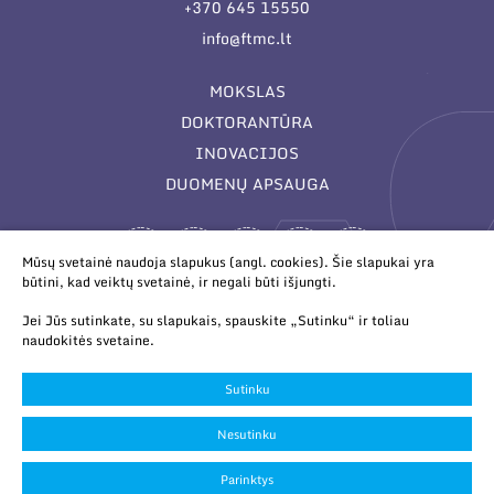
+370 645 15550
info@ftmc.lt
MOKSLAS
DOKTORANTŪRA
INOVACIJOS
DUOMENŲ APSAUGA
Mūsų svetainė naudoja slapukus (angl. cookies). Šie slapukai yra
būtini, kad veiktų svetainė, ir negali būti išjungti.
Jei Jūs sutinkate, su slapukais, spauskite „Sutinku“ ir toliau
naudokitės svetaine.
© 2026 Valstybinis mokslinių tyrimų institutas Fizinių ir
technologijos mokslų centras. Duomenys kaupiami ir saugomi
Sutinku
Juridinių asmenų registre.
Slapukų parinktys
Nesutinku
Duomenų apsauga
Parinktys
Sukurta:
TEXUS