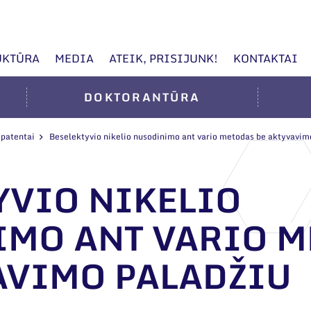
UKTŪRA
MEDIA
ATEIK, PRISIJUNK!
KONTAKTAI
DOKTORANTŪRA
 patentai
Beselektyvio nikelio nusodinimo ant vario metodas be aktyvavim
YVIO NIKELIO
MO ANT VARIO M
AVIMO PALADŽIU