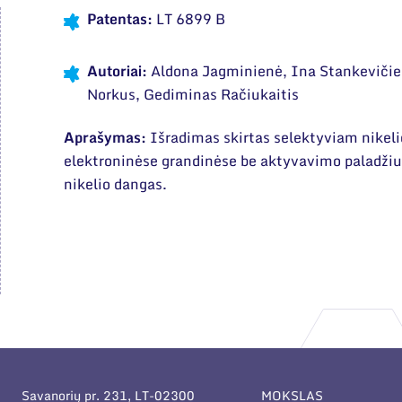
Patentas:
LT 6899 B
Autoriai:
Aldona Jagminienė, Ina Stankevičien
Norkus, Gediminas Račiukaitis
Aprašymas:
Išradimas skirtas selektyviam nikeli
elektroninėse grandinėse be aktyvavimo paladžiu,
nikelio dangas.
Savanorių pr. 231, LT-02300
MOKSLAS