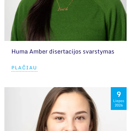
Huma Amber disertacijos svarstymas
PLAČIAU
9
Liepos
2026