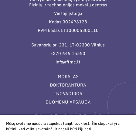
Fizinių ir technologijos mokslų centras
Viešoji įstaiga
Kodas 302496128
PVM kodas LT100005300110
Savanorių pr. 231, LT-02300 Vilnius
+370 645 15550
info@ftmc.lt
MOKSLAS
DOKTORANTŪRA
INOVACIJOS
DUOMENŲ APSAUGA
Mūsų svetainė naudoja slapukus (angl. cookies). Šie slapukai yra
būtini, kad veiktų svetainė, ir negali būti išjungti.