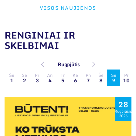
VISOS NAUJIENOS
RENGINIAI IR
SKELBIMAI
Rugpjūtis
Še
Se
Pr
An
Tr
Ke
Pn
Še
Se
Pr
1
2
3
4
5
6
7
8
9
10
28
Rugpjūčio
2026