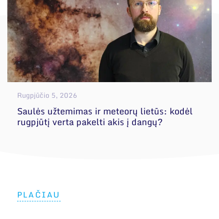
Rugpjūčio 5, 2026
Saulės užtemimas ir meteorų lietūs: kodėl
rugpjūtį verta pakelti akis į dangų?
PLAČIAU