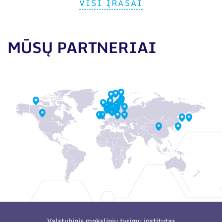
VISI ĮRAŠAI
MŪSŲ PARTNERIAI
Valstybinis mokslinių tyrimų institutas