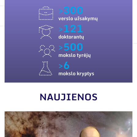
ES PARAMA
Narystė nacionalinėse ir tarptautinėse
>300
organizacijose bei asociacijose
SUSISIEKITE SU MUMIS
verslo užsakymų
>121
doktorantų
>500
mokslo tyrėjų
>6
mokslo kryptys
NAUJIENOS