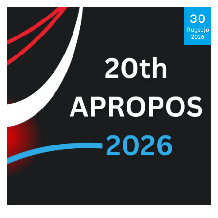
30
Rugsėjo
2026