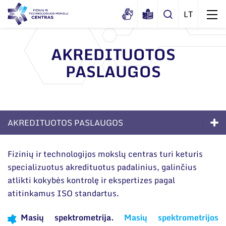
AKREDITUOTOS
PASLAUGOS
Apie mus
Dokumentai
Struktūra
Sertifikatai ir akreditavimo pažymėjimai
Administracija
Naujienos
AKREDITUOTOS PASLAUGOS
Viešieji pirkimai
Administraciniai skyriai
Renginiai
Paslaugos
Korupcijos prevencija
Moksliniai skyriai
Fizinių ir technologijos mokslų centras turi keturis
Tinklalaidės
Bendri rekvizitai
Duomenų apsauga
specializuotus akredituotus padalinius, galinčius
Sprendimai verslui
Mokslo taryba
Leidiniai
atlikti kokybės kontrolę ir ekspertizes pagal
Administracija
Darbuotojams
Akredituotos paslaugos
Tarptautinė patarėjų taryba
atitinkamus ISO standartus.
Darbuotojų kontaktai
Nuorodos
Technologijų perdavimas
Mokslininkai emeritai
Masių spektrometrija.
Masių spektrometrijos