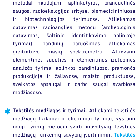
Narystė nacionalinėse ir tarptautinėse
metodai naudojami aplinkotyros, branduolinės
ES parama
organizacijose bei asociacijose
saugos, radioekologijos srityse, biomedicininiuose
Susisiekite su mumis
ir biotechnologijos tyrimuose. Atliekamas
datavimas radioanglies metodu (archeologinis
datavimas, šaltinio identifikavimo aplinkoje
tyrimai), bandinių paruošimas atliekamas
greitintuvo masių spektrometru. Atliekami
elementinės sudėties ir elementinės izotopinės
analizės tyrimai aplinkos bandiniuose, pramonės
produkcijoje ir žaliavose, maisto produktuose,
sveikatos apsaugai ir darbo saugai svarbiose
medžiagose.
Tekstilės medžiagos ir tyrimai.
Atliekami tekstilės
medžiagų fizikiniai ir cheminiai tyrimai, vystomi
nauji tyrimų metodai skirti inovatyvių tekstilės
medžiagų funkcinių savybių įvertinimui.
Tekstilės