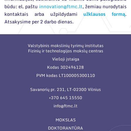
būdu: el. paštu
innovation@ftmc.lt
, žemiau nurodytais
kontaktais arba užpildydami
užklausos formą
.
Atsakysime per 2 darbo dienas.
Valstybinis mokslinių tyrimų institutas
Fizinių ir technologijos mokslų centras
Viešoji įstaiga
Kodas 302496128
PVM kodas LT100005300110
Savanorių pr. 231, LT-02300 Vilnius
+370 645 15550
info@ftmc.lt
MOKSLAS
DOKTORANTŪRA