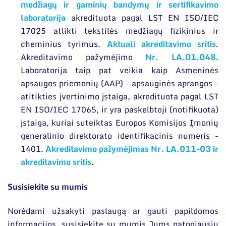
medžiagų ir gaminių bandymų ir sertifikavimo
laboratorija
akredituota pagal LST EN ISO/IEC
17025 atlikti tekstilės medžiagų fizikinius ir
cheminius tyrimus.
Aktuali akreditavimo sritis
.
Akreditavimo pažymėjimo
Nr. LA.01.048
.
Laboratorija taip pat veikia kaip Asmeninės
apsaugos priemonių (AAP) - apsauginės aprangos -
atitikties įvertinimo įstaiga, akredituota pagal LST
EN ISO/IEC 17065, ir yra paskelbtoji (notifikuota)
įstaiga, kuriai suteiktas Europos Komisijos Įmonių
generalinio direktorato identifikacinis numeris -
1401.
Akreditavimo pažymėjimas Nr. LA.011-03 ir
akreditavimo sritis
.
Susisiekite su mumis
Norėdami užsakyti paslaugą ar gauti papildomos
informacijos, susisiekite su mumis Jums patogiausiu