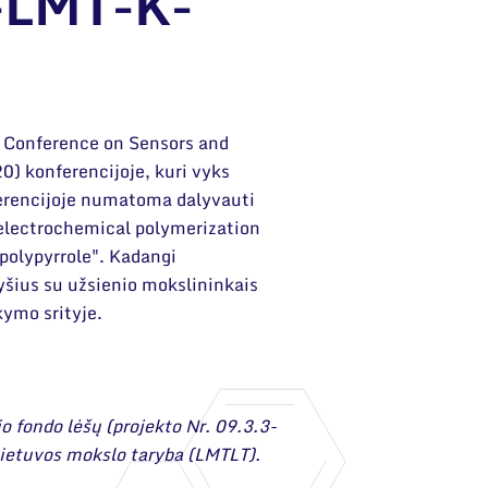
-LMT-K-
al Conference on Sensors and
) konferencijoje, kuri vyks
ferencijoje numatoma dalyvauti
 electrochemical polymerization
 polypyrrole". Kadangi
yšius su užsienio mokslininkais
kymo srityje.
o fondo lėšų (projekto Nr. 09.3.3-
ietuvos mokslo taryba (LMTLT).