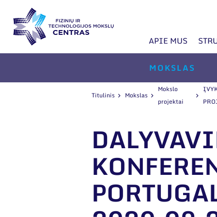
APIE MUS
STR
MOKSLAS
Mokslo
ĮVY
Titulinis
Mokslas
projektai
PRO
DALYVAVI
KONFEREN
PORTUGAL