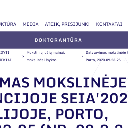
UKTŪRA
MEDIA
ATEIK, PRISIJUNK!
KONTAKTAI
DOKTORANTŪRA
KDYTI
Mokslinių idėjų mainai,
Dalyvavimas mokslinėje k
JEKTAI
mokslinės išvykos
Porto, 2020.09.23-25 ...
MAS MOKSLINĖJE
CIJOJE SEIA'202
IJOJE, PORTO,