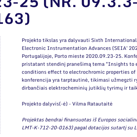
3-25 (NR. 09.3.3
163)
Projekto tikslas yra dalyvauti Sixth Internation
Electronic Instrumentation Advances (SEIA' 2020
Portugalijoje, Porto mieste 2020.09.23-25. Kon
pristatant stendinį pranešimą tema "Insights to
conditions effect to electrochromic properties of
konferencija yra tarptautinė, tikimasi užmegzti r
dirbančiais elektrocheminių jutiklių tyrimų ir tai
Projekto dalyvis(-ė) - Vilma Ratautaitė
Projektas bendrai finansuotas iš Europos socialini
LMT-K-712-20-0163) pagal dotacijos sutartį su L