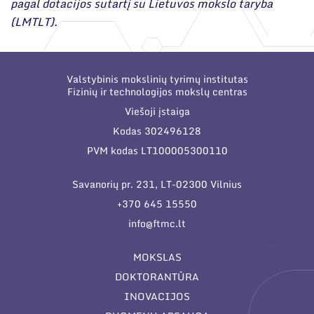
pagal dotacijos sutartį su Lietuvos mokslo taryba
(LMTLT).
Valstybinis mokslinių tyrimų institutas
Fizinių ir technologijos mokslų centras
Viešoji įstaiga
Kodas 302496128
PVM kodas LT100005300110
Savanorių pr. 231, LT-02300 Vilnius
+370 645 15550
info@ftmc.lt
MOKSLAS
DOKTORANTŪRA
INOVACIJOS