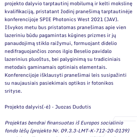
Narystė nacionalinėse ir tarptautinėse
projekto dalyvio tarptautinį mobilumą ir kelti mokslinę
organizacijose bei asociacijose
Moksliniai skyriai
kvalifikaciją, pristatant žodinį pranešimą tarptautinėje
konferencijoje SPIE Photonics West 2021 (JAV).
Mokslinės publikacijos
Išvykos metu bus pristatomas pranešimas apie vien
Mokslo projektai
lazeriniu būdu pagamintas kūgines prizmes ir jų
panaudojimą stiklo raižymui, formuojant didelio
Patentai
nedifraguojančios zonos ilgio Beselio pavidalo
lazerinius pluoštus, bei palyginimą su tradiciniais
Mokslo renginiai
metodais gaminamais optiniais elementais.
Informacija studentams
Konferencijoje išklausyti pranešimai leis susipažinti
su naujausiais pasiekimais optikos ir fotonikos
Informacija moksleiviams ir mokytojams
srityse.
Nuo moksleivio iki mokslininko
Projekto dalyvis(-ė) - Juozas Dudutis
Projektas bendrai finansuotas iš Europos socialinio
fondo lėšų (projekto Nr. 09.3.3-LMT-K-712-20-0139)