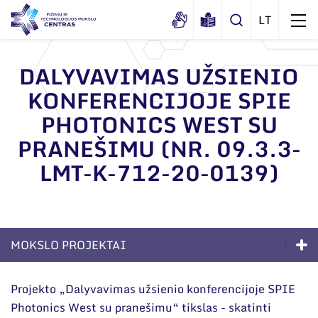
DALYVAVIMAS UŽSIENIO
KONFERENCIJOJE SPIE
Apie mus
PHOTONICS WEST SU
Dokumentai
Struktūra
PRANEŠIMU (NR. 09.3.3-
Sertifikatai ir akreditavimo pažymėjimai
Administracija
Naujienos
LMT-K-712-20-0139)
Viešieji pirkimai
Administraciniai skyriai
Renginiai
Korupcijos prevencija
Moksliniai skyriai
Tinklalaidės
Bendri rekvizitai
Duomenų apsauga
Mokslo taryba
MOKSLO PROJEKTAI
Leidiniai
Administracija
Darbuotojams
Tarptautinė patarėjų taryba
Kompetencijos
Darbuotojų kontaktai
Projekto „Dalyvavimas užsienio konferencijoje SPIE
Nuorodos
Mokslininkai emeritai
Photonics West su pranešimu“ tikslas - skatinti
Ilgalaikės programos