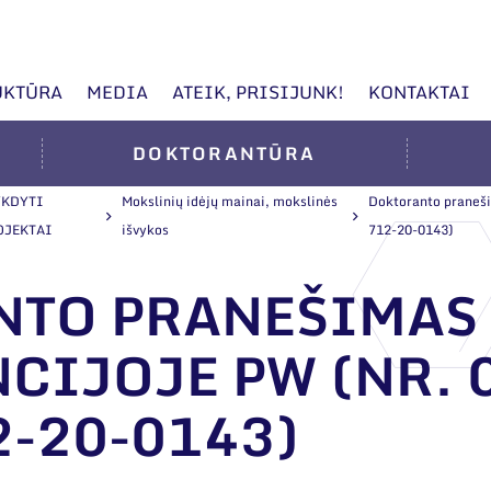
UKTŪRA
MEDIA
ATEIK, PRISIJUNK!
KONTAKTAI
DOKTORANTŪRA
YKDYTI
Mokslinių idėjų mainai, mokslinės
Doktoranto praneši
OJEKTAI
išvykos
712-20-0143)
NTO PRANEŠIMAS
CIJOJE PW (NR. 0
2-20-0143)