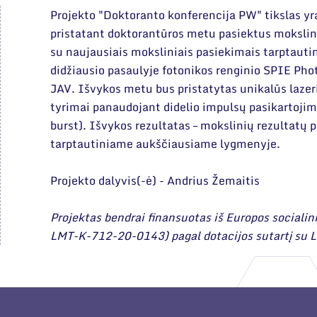
Projekto "Doktoranto konferencija PW" tikslas yra
pristatant doktorantūros metu pasiektus mokslini
su naujausiais moksliniais pasiekimais tarptautin
didžiausio pasaulyje fotonikos renginio SPIE Pho
JAV. Išvykos metu bus pristatytas unikalūs lazer
tyrimai panaudojant didelio impulsų pasikartojimo
burst). Išvykos rezultatas – mokslinių rezultatų 
tarptautiniame aukščiausiame lygmenyje.
Projekto dalyvis(-ė) - Andrius Žemaitis
Projektas bendrai finansuotas iš Europos socialini
LMT-K-712-20-0143) pagal dotacijos sutartį su L