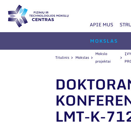
APIE MUS
STR
MOKSLAS
Mokslo
ĮV
Titulinis
Mokslas
projektai
PR
DOKTORA
KONFEREN
LMT-K-71