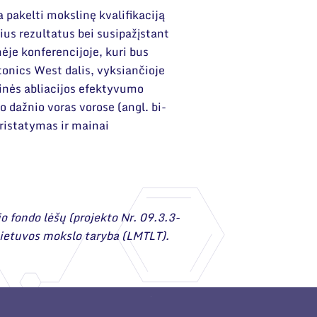
 pakelti mokslinę kvalifikaciją
us rezultatus bei susipažįstant
ėje konferencijoje, kuri bus
tonics West dalis, vyksiančioje
inės abliacijos efektyvumo
 dažnio voras vorose (angl. bi-
pristatymas ir mainai
o fondo lėšų (projekto Nr. 09.3.3-
ietuvos mokslo taryba (LMTLT).