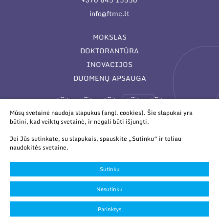
info@ftmc.lt
MOKSLAS
DOKTORANTŪRA
INOVACIJOS
DUOMENŲ APSAUGA
Mūsų svetainė naudoja slapukus (angl. cookies). Šie slapukai yra
būtini, kad veiktų svetainė, ir negali būti išjungti.
Jei Jūs sutinkate, su slapukais, spauskite „Sutinku“ ir toliau
naudokitės svetaine.
© 2026 Valstybinis mokslinių tyrimų institutas Fizinių ir
technologijos mokslų centras. Duomenys kaupiami ir saugomi
Sutinku
Juridinių asmenų registre.
Slapukų parinktys
Nesutinku
Duomenų apsauga
Parinktys
Sukurta:
TEXUS