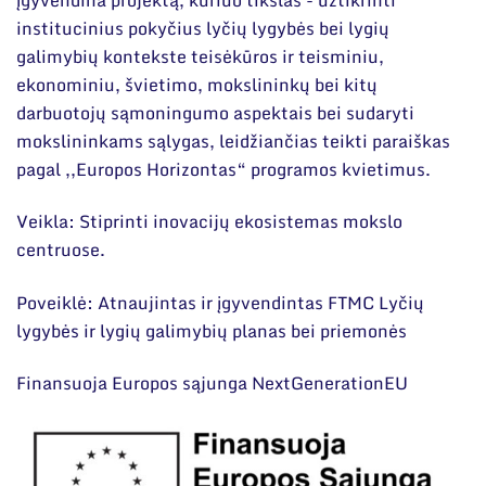
Narystė nacionalinėse ir tarptautinėse
Mokslo projektai
organizacijose bei asociacijose
institucinius pokyčius lyčių lygybės bei lygių
galimybių kontekste teisėkūros ir teisminiu,
Patentai
ekonominiu, švietimo, mokslininkų bei kitų
Mokslo renginiai
darbuotojų sąmoningumo aspektais bei sudaryti
mokslininkams sąlygas, leidžiančias teikti paraiškas
Informacija studentams
pagal ,,Europos Horizontas“ programos kvietimus.
Informacija moksleiviams ir mokytojams
Veikla: Stiprinti inovacijų ekosistemas mokslo
Nuo moksleivio iki mokslininko
centruose.
Poveiklė: Atnaujintas ir įgyvendintas FTMC Lyčių
lygybės ir lygių galimybių planas bei priemonės
Finansuoja Europos sąjunga NextGenerationEU