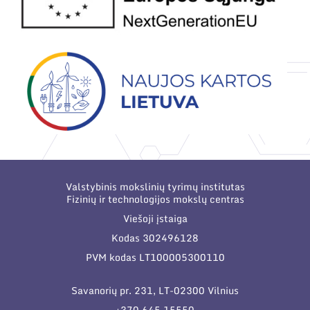
Valstybinis mokslinių tyrimų institutas
Fizinių ir technologijos mokslų centras
Viešoji įstaiga
Kodas 302496128
PVM kodas LT100005300110
Savanorių pr. 231, LT-02300 Vilnius
+370 645 15550