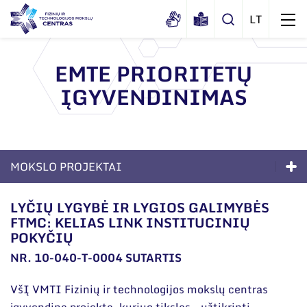
EMTE PRIORITETŲ
ĮGYVENDINIMAS
Apie mus
Dokumentai
Struktūra
Sertifikatai ir akreditavimo pažymėjimai
Administracija
Naujienos
MOKSLO PROJEKTAI
Viešieji pirkimai
Administraciniai skyriai
Renginiai
Kompetencijos
Korupcijos prevencija
Moksliniai skyriai
LYČIŲ LYGYBĖ IR LYGIOS GALIMYBĖS
Tinklalaidės
FTMC: KELIAS LINK INSTITUCINIŲ
Bendri rekvizitai
Duomenų apsauga
Ilgalaikės programos
Mokslo taryba
POKYČIŲ
Leidiniai
Administracija
Darbuotojams
Moksliniai skyriai
NR. 10-040-T-0004 SUTARTIS
Tarptautinė patarėjų taryba
Darbuotojų kontaktai
Nuorodos
Mokslinės publikacijos
Mokslininkai emeritai
VšĮ VMTI Fizinių ir technologijos mokslų centras
įgyvendina projektą, kuriuo tikslas - užtikrinti