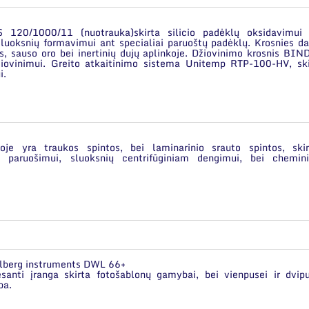
S 120/1000/11
(nuotrauka)skirta silicio padėklų oksidavimui 
luoksnių formavimui ant specialiai paruoštų padėklų. Krosnies da
s, sauso oro bei inertinių dujų aplinkoje. Džiovinimo krosnis
BIN
 džiovinimui. Greito atkaitinimo sistema
Unitemp RTP-100-HV
, sk
i.
je yra traukos spintos, bei laminarinio srauto spintos, skir
aus paruošimui, sluoksnių centrifūginiam dengimui, bei chemin
delberg instruments DWL 66+
anti įranga skirta fotošablonų gamybai, bei vienpusei ir dvipu
ba.