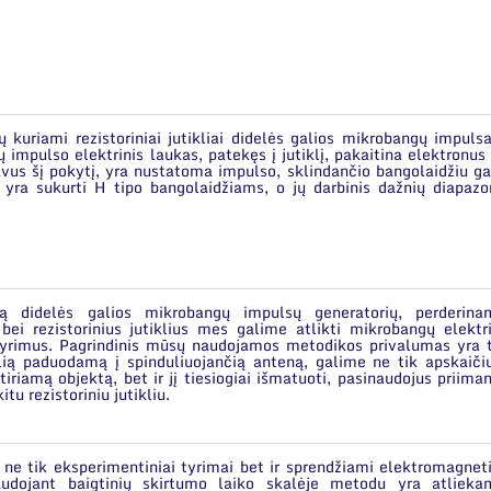
ų kuriami rezistoriniai jutikliai didelės galios mikrobangų impul
impulso elektrinis laukas, patekęs į jutiklį, pakaitina elektronus
avus šį pokytį, yra nustatoma impulso, sklindančio bangolaidžiu ga
ai yra sukurti H tipo bangolaidžiams, o jų darbinis dažnių diapaz
tą didelės galios mikrobangų impulsų generatorių, perderina
bei rezistorinius jutiklius mes galime atlikti mikrobangų elektr
tyrimus. Pagrindinis mūsų naudojamos metodikos privalumas yra t
ą paduodamą į spinduliuojančią anteną, galime ne tik apskaičiu
tiriamą objektą, bet ir jį tiesiogiai išmatuoti, pasinaudojus priima
itu rezistoriniu jutikliu.
ne tik eksperimentiniai tyrimai bet ir sprendžiami elektromagnet
audojant baigtinių skirtumo laiko skalėje metodu yra atlieka