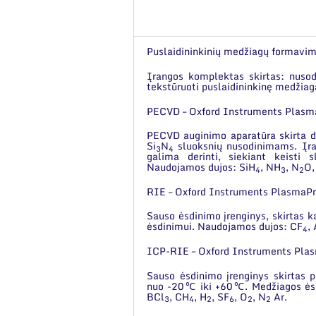
Puslaidininkinių medžiagų formavim
Įrangos komplektas skirtas: nusodi
tekstūruoti puslaidininkinę medžia
PECVD – Oxford Instruments Plas
PECVD auginimo aparatūra skirta die
Si
N
sluoksnių nusodinimams. Įra
3
4
galima derinti, siekiant keist
Naudojamos dujos: SiH
, NH
, N
O,
4
3
2
RIE – Oxford Instruments PlasmaP
Sauso ėsdinimo įrenginys, skirtas k
ėsdinimui. Naudojamos dujos: CF
,
4
ICP-RIE – Oxford Instruments Pl
Sauso ėsdinimo įrenginys skirtas p
nuo -20℃ iki +60℃. Medžiagos ėsdi
BCl
, CH
, H
, SF
, O
, N
Ar.
3
4
2
6
2
2