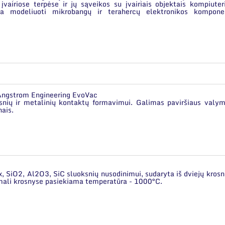
vairiose terpėse ir jų sąveikos su įvairiais objektais kompiuter
a modeliuoti mikrobangų ir terahercų elektronikos kompone
 Angstrom Engineering EvoVac
snių ir metalinių kontaktų formavimui. Galimas paviršiaus valym
nais.
, SiO2, Al2O3, SiC sluoksnių nusodinimui, sudaryta iš dviejų krosn
simali krosnyse pasiekiama temperatūra - 1000°C.