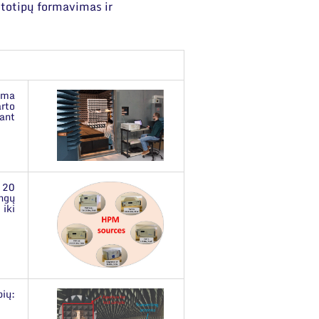
ototipų formavimas ir
ama
rto
ant
i 20
ngų
 iki
ių: