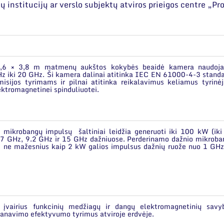
 institucijų ar verslo subjektų atviros prieigos centre „Pr
× 4,6 × 3,8 m matmenų aukštos kokybės beaidė kamera naudoj
iki 20 GHz. Ši kamera dalinai atitinka IEC EN 61000-4-3 standa
isijos tyrimams ir pilnai atitinka reikalavimus keliamus tyrinėj
ektromagnetinei spinduliuotei.
os mikrobangų impulsų šaltiniai leidžia generuoti iki 100 kW (ik
.7 GHz, 9.2 GHz ir 15 GHz dažniuose. Perderinamo dažnio mikroba
kti ne mažesnius kaip 2 kW galios impulsus dažnių ruože nuo 1 GHz
 įvairius funkcinių medžiagų ir dangų elektromagnetinių savyb
kranavimo efektyvumo tyrimus atviroje erdvėje.