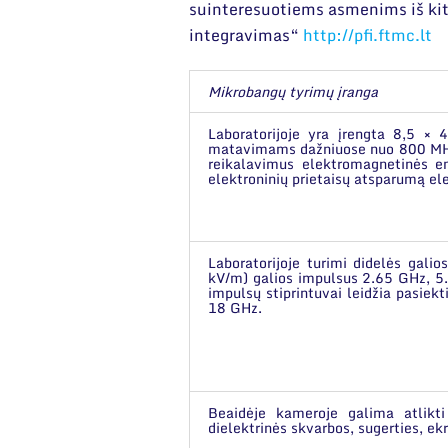
suinteresuotiems asmenims iš kitų
integravimas“
http://pfi.ftmc.lt
Mikrobangų tyrimų įranga
Laboratorijoje yra įrengta 8,5 
matavimams dažniuose nuo 800 MHz 
reikalavimus elektromagnetinės em
elektroninių prietaisų atsparumą el
Laboratorijoje turimi didelės gali
kV/m) galios impulsus 2.65 GHz, 5
impulsų stiprintuvai leidžia pasie
18 GHz.
Beaidėje kameroje galima atlikti
dielektrinės skvarbos, sugerties, e