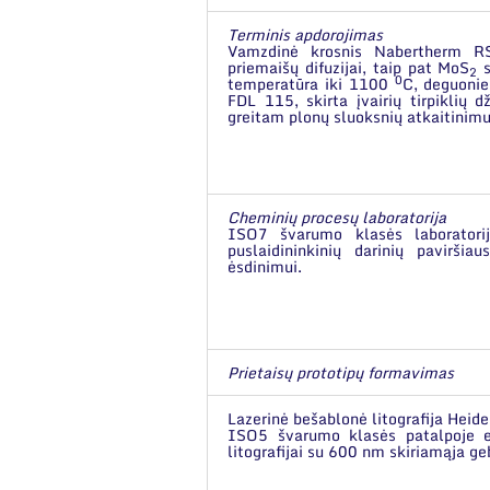
Terminis apdorojimas
Vamzdinė krosnis
Nabertherm R
priemaišų difuzijai, taip pat MoS
s
2
0
temperatūra iki 1100
C, deguonie
FDL 115
, skirta įvairių tirpiklių
greitam plonų sluoksnių atkaitinimu
Cheminių procesų laboratorija
ISO7 švarumo klasės laboratorijo
puslaidininkinių darinių pavirši
ėsdinimui.
Prietaisų prototipų formavimas
Lazerinė bešablonė litografija Hei
ISO5 švarumo klasės patalpoje es
litografijai su 600 nm skiriamąja ge