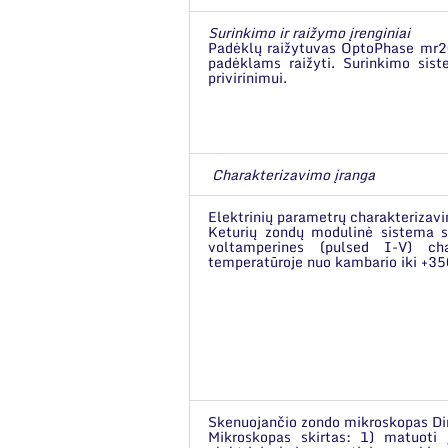
Surinkimo ir raižymo įrenginiai
Padėklų raižytuvas OptoPhase mr200
padėklams raižyti. Surinkimo sist
privirinimui.
Charakterizavimo įranga
Elektrinių parametrų charakteriza
Keturių zondų modulinė sistema sk
voltamperines (pulsed I-V) cha
temperatūroje nuo kambario iki +3
Skenuojančio zondo mikroskopas D
Mikroskopas skirtas: 1) matuoti į