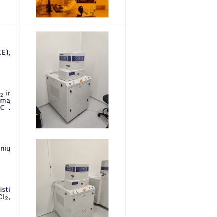
IE),
ir
2
imą
0℃.
nių
isti
Cl
,
2