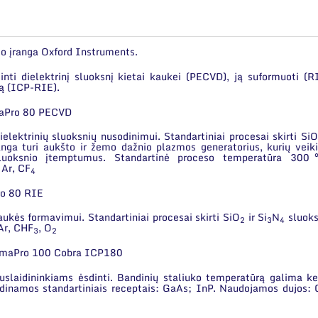
o įranga Oxford Instruments.
nti dielektrinį sluoksnį kietai kaukei (PECVD), ją suformuoti (R
gą (ICP-RIE).
maPro 80 PECVD
lektrinių sluoksnių nusodinimui. Standartiniai procesai skirti SiO
nga turi aukšto ir žemo dažnio plazmos generatorius, kurių veik
i sluoksnio įtemptumus. Standartinė proceso temperatūra 30
 Ar, CF
4
ro 80 RIE
aukės formavimui. Standartiniai procesai skirti SiO
ir Si
N
sluoks
2
3
4
 Ar, CHF
, O
3
2
asmaPro 100 Cobra ICP180
uslaidininkiams ėsdinti. Bandinių staliuko temperatūrą galima ke
namos standartiniais receptais: GaAs; InP. Naudojamos dujos: 