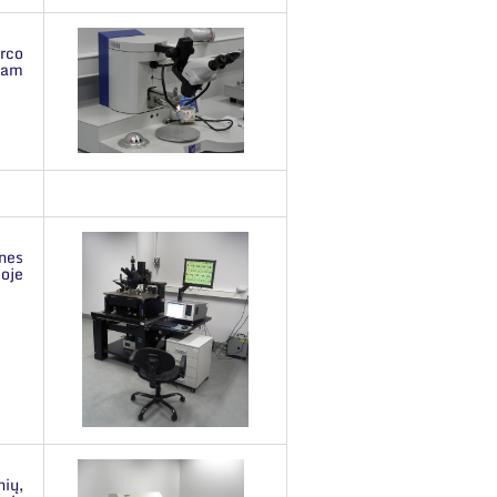
arco
iam
nes
oje
ių,