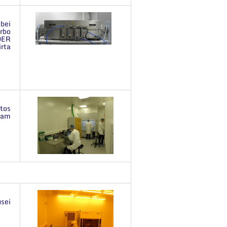
bei
rbo
DER
irta
tos
iam
sei