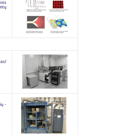
inis
ntų
as/
ių -