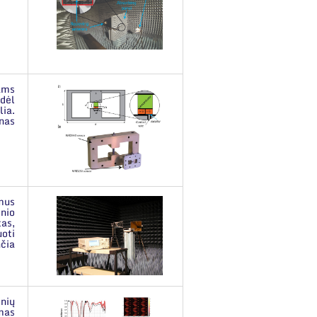
sams
 dėl
lia.
onas
mus
inio
as,
oti
nčia
inių
mas