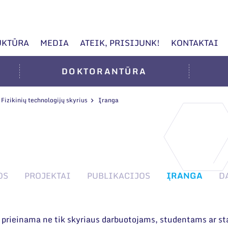
UKTŪRA
MEDIA
ATEIK, PRISIJUNK!
KONTAKTAI
DOKTORANTŪRA
Fizikinių technologijų skyrius
Įranga
OS
PROJEKTAI
PUBLIKACIJOS
ĮRANGA
D
a prieinama ne tik skyriaus darbuotojams, studentams ar st