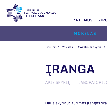
APIE MUS
STR
MOKSLAS
Titulinis
Mokslas
Moksliniai skyriai
ĮRANGA
APIE SKYRIŲ
LABORATORIJ
Dalis skyriaus turimos įrangos yr