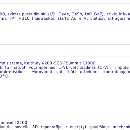
, skirtas puslaidininkių (Si, GaAs, GaSb, InP, GaP), stiklo ir kv
ema TPT HB10 (nuotrauka), skirta Au ir Al vielučių ultragarsin
vimo sistema, Keithley 4200-SCS / Summit 11000
irta matuoti votamperines (I-V), voltfaradines (C-V) ir impulsi
rakteristikas. Matavimai gali būti atliekami kontroliuojam
0
50
C.
imension 3100
vairių paviršių 3D topografiją ir nustatyti paviršiaus mechanin