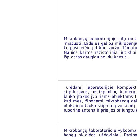
Mikrobangų laboratorijoje eilę met
matuoti. Didelės galios mikrobangų 
ko pasikeičia jutiklio varža. Išmat
Naujos kartos rezistoriniai jutikli
išplėstas daugiau nei du kartus.
Turėdami laboratorijoje komplek
stiprintuvus, beatspindinę kamerą 
lauko įtakos įvairiems objektams 
kad mes, žinodami mikrobangų gali
elektrinio lauko stiprumą veikiantį 
ruporine antena ir prie jos prijungtu k
Mikrobangų laboratorijoje vykdoma 
bangų sklaidos uždaviniai. Pasin