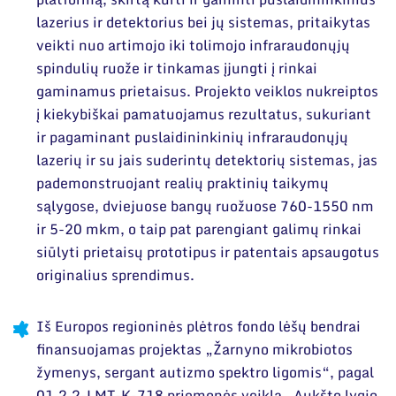
lazerius ir detektorius bei jų sistemas, pritaikytas
veikti nuo artimojo iki tolimojo infraraudonųjų
spindulių ruože ir tinkamas įjungti į rinkai
gaminamus prietaisus. Projekto veiklos nukreiptos
į kiekybiškai pamatuojamus rezultatus, sukuriant
ir pagaminant puslaidininkinių infraraudonųjų
lazerių ir su jais suderintų detektorių sistemas, jas
pademonstruojant realių praktinių taikymų
sąlygose, dviejuose bangų ruožuose 760-1550 nm
ir 5-20 mkm, o taip pat parengiant galimų rinkai
siūlyti prietaisų prototipus ir patentais apsaugotus
originalius sprendimus.
Iš Europos regioninės plėtros fondo lėšų bendrai
finansuojamas projektas „Žarnyno mikrobiotos
žymenys, sergant autizmo spektro ligomis“, pagal
01.2.2-LMT-K-718 priemonės veiklą „Aukšto lygio