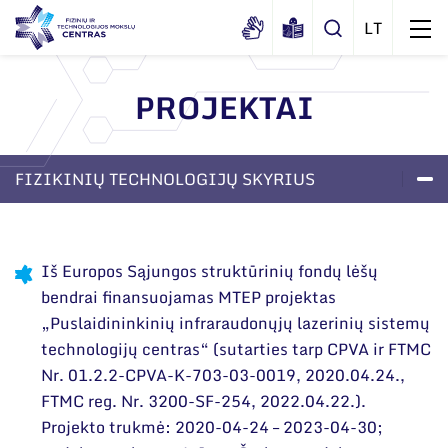
PROJEKTAI
Apie mus
Dokumentai
FIZIKINIŲ TECHNOLOGIJŲ SKYRIUS
Struktūra
Sertifikatai ir akreditavimo pažymėjimai
Administracija
LABORATORIJOS
PROJEKTAI
APIE SKYRIŲ
Naujienos
Viešieji pirkimai
Administraciniai skyriai
Renginiai
Iš Europos Sąjungos struktūrinių fondų lėšų
Korupcijos prevencija
bendrai finansuojamas MTEP projektas
Moksliniai skyriai
Tinklalaidės
„Puslaidininkinių infraraudonųjų lazerinių sistemų
Bendri rekvizitai
Duomenų apsauga
Mokslo taryba
Leidiniai
technologijų centras“ (sutarties tarp CPVA ir FTMC
Administracija
Darbuotojams
Nr. 01.2.2-CPVA-K-703-03-0019, 2020.04.24.,
Tarptautinė patarėjų taryba
FTMC reg. Nr. 3200-SF-254, 2022.04.22.).
Darbuotojų kontaktai
Nuorodos
Mokslininkai emeritai
Projekto trukmė: 2020-04-24 – 2023-04-30;