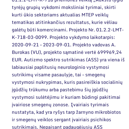
tyrėjų grupių vykdomi moksliniai tyrimai, skirti
kurti ūkio sektoriams aktualias MTEP veiklų
tematikas atitinkančius rezultatus, kurie vėliau
galėtų būti komercinami. Projekto Nr. 01.2.2-LMT-
K-718-03-0099. Projekto vykdymo laikotarpis:
2020-09-21 – 2023-09-01. Projekto vadovas A.
Burokas (VU), projekto sąmatinė vertė 699969,24
EUR. Autizmo spektro sutrikimas (ASS) yra viena iš
labiausiai paplitusių neurologinio vystymosi
sutrikimų visame pasaulyje, tai – smegenų
vystymosi nukrypimas, kuris pasireiškia socialinių
įgūdžių trūkumu arba pastebimu šių įgūdžių
vystymosi sulėtėjimu ir kuriam būdingi pakitimai
įvairiose smegenų zonose. Įvairiais tyrimais
nustatyta, kad yra ryšys tarp žarnyno mikrobiotos
ir smegenų veiklos sergant įvairiais psichikos
sutrikimais. Nepaisant padaugėjusių ASS