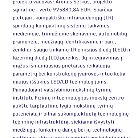
Narystė nacionalinėse ir tarptautinėse
projekto vadovas: Arūnas Šetkus, projekto
organizacijose bei asociacijose
sąmatinė - vertė 925880,84 EUR. Sparčiai
plėtojant kompaktiškų infraraudonųjų (IR)
spindulių kompaktinių sistemų taikymus
medicinoje, trimačiame skenavime, automobilių
pramonėje, medžiagų identifikavime ir pan.,
ženkliai išaugo tinkamų IR emisijos diodų (LED) ir
lazerinių diodų (LD) poreikis. Jų integravimas į
mažus išmaniuosius prietaisus reikalauja
parametrų bei konstrukcijų įvairovės ir tuo kelia
naujus iššūkius LED/LD technologijoms.
Panaudojant valstybinio mokslinių tyrimų
instituto Fizinių ir technologijos mokslų centro
aukšto tarptautinio lygio mokslinių tyrimų
potencialą ir pilnai sukomplektuotą technologinę-
techninę infrastruktūrą, siekiama išvystyti
medžiagų, funkcinių dangų bei jų technologijų
platformą, skirtą kurti ir gaminti puslaidininkinius