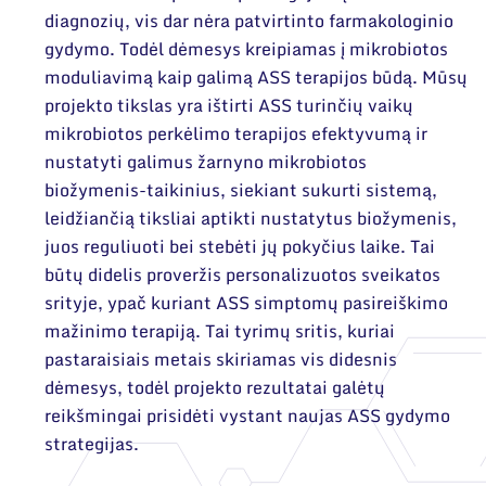
diagnozių, vis dar nėra patvirtinto farmakologinio
gydymo. Todėl dėmesys kreipiamas į mikrobiotos
moduliavimą kaip galimą ASS terapijos būdą. Mūsų
projekto tikslas yra ištirti ASS turinčių vaikų
mikrobiotos perkėlimo terapijos efektyvumą ir
nustatyti galimus žarnyno mikrobiotos
biožymenis-taikinius, siekiant sukurti sistemą,
leidžiančią tiksliai aptikti nustatytus biožymenis,
juos reguliuoti bei stebėti jų pokyčius laike. Tai
būtų didelis proveržis personalizuotos sveikatos
srityje, ypač kuriant ASS simptomų pasireiškimo
mažinimo terapiją. Tai tyrimų sritis, kuriai
pastaraisiais metais skiriamas vis didesnis
dėmesys, todėl projekto rezultatai galėtų
reikšmingai prisidėti vystant naujas ASS gydymo
strategijas.