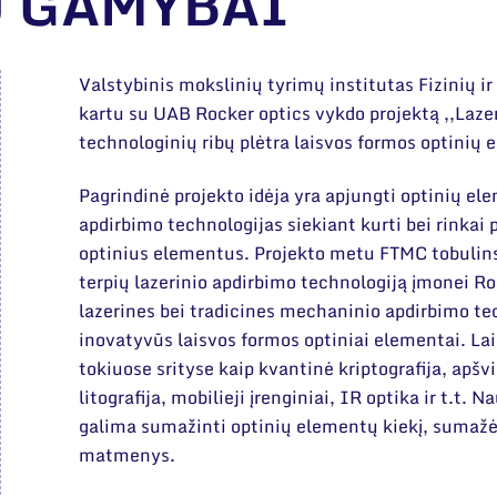
Ų GAMYBAI
Valstybinis mokslinių tyrimų institutas Fizinių i
kartu su UAB Rocker optics vykdo projektą ,,Laze
technologinių ribų plėtra laisvos formos optini
Pagrindinė projekto idėja yra apjungti optinių el
apdirbimo technologijas siekiant kurti bei rinkai 
optinius elementus. Projekto metu FTMC tobulins 
terpių lazerinio apdirbimo technologiją įmonei R
lazerines bei tradicines mechaninio apdirbimo te
inovatyvūs laisvos formos optiniai elementai. L
tokiuose srityse kaip kvantinė kriptografija, ap
litografija, mobilieji įrenginiai, IR optika ir t.t.
galima sumažinti optinių elementų kiekį, sumažėja
matmenys.