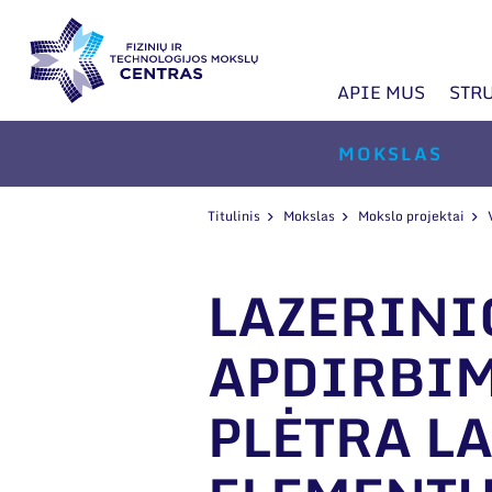
APIE MUS
STR
MOKSLAS
Titulinis
Mokslas
Mokslo projektai
LAZERINI
APDIRBIM
PLĖTRA L