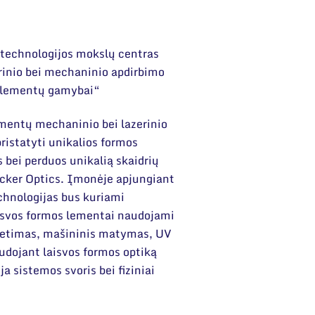
r technologijos mokslų centras
rinio bei mechaninio apdirbimo
ų elementų gamybai“
ementų mechaninio bei lazerinio
pristatyti unikalios formos
bei perduos unikalią skaidrių
ocker Optics. Įmonėje apjungiant
chnologijas bus kuriami
aisvos formos lementai naudojami
švietimas, mašininis matymas, UV
 Naudojant laisvos formos optiką
 sistemos svoris bei fiziniai