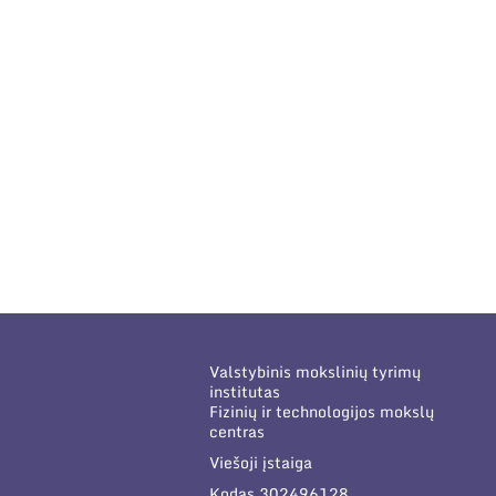
Valstybinis mokslinių tyrimų
institutas
Fizinių ir technologijos mokslų
centras
Viešoji įstaiga
Kodas 302496128