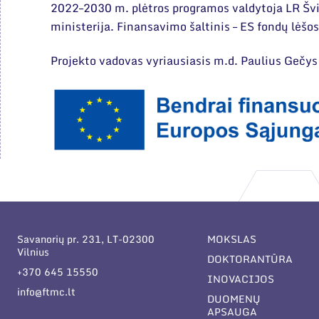
2022–2030 m. plėtros programos valdytoja LR Švi
ministerija. Finansavimo šaltinis – ES fondų lėšos
Projekto vadovas vyriausiasis m.d. Paulius Gečys
Savanorių pr. 231, LT-02300
MOKSLAS
Vilnius
DOKTORANTŪRA
+370 645 15550
INOVACIJOS
info@ftmc.lt
DUOMENŲ
APSAUGA