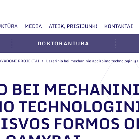
UKTŪRA
MEDIA
ATEIK, PRISIJUNK!
KONTAKTAI
DOKTORANTŪRA
VYKDOMI PROJEKTAI
Lazerinio bei mechaninio apdirbimo technologinių rib
O BEI MECHANIN
O TECHNOLOGIN
AISVOS FORMOS O