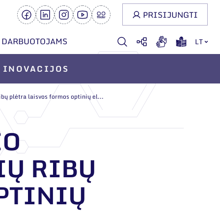
PRISIJUNGTI
DARBUOTOJAMS
LT
INOVACIJOS
ų plėtra laisvos formos optinių el...
IO
IŲ RIBŲ
PTINIŲ