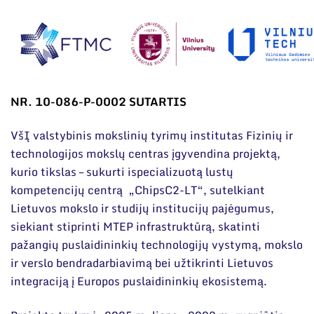
Narystė nacionalinėse ir tarptautinėse
Mokslinės publikacijos
organizacijose bei asociacijose
Mokslo projektai
Patentai
Mokslo renginiai
NR. 10-086-P-0002 SUTARTIS
Informacija studentams
VšĮ valstybinis mokslinių tyrimų institutas Fizinių ir
Informacija moksleiviams ir mokytojams
technologijos mokslų centras įgyvendina projektą,
kurio tikslas – sukurti ispecializuotą lustų
Nuo moksleivio iki mokslininko
kompetencijų centrą „ChipsC2-LT“, sutelkiant
Lietuvos mokslo ir studijų institucijų pajėgumus,
siekiant stiprinti MTEP infrastruktūrą, skatinti
pažangių puslaidininkių technologijų vystymą, mokslo
ir verslo bendradarbiavimą bei užtikrinti Lietuvos
integraciją į Europos puslaidininkių ekosistemą.