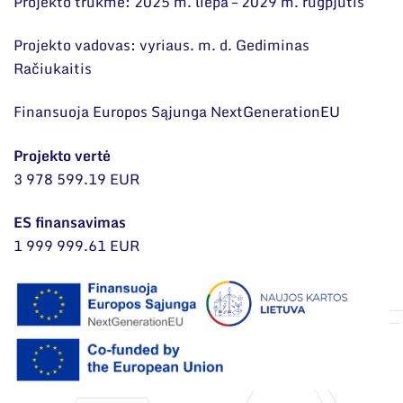
Projekto trukmė: 2025 m. liepa – 2029 m. rugpjūtis
Projekto vadovas: vyriaus. m. d. Gediminas
Račiukaitis
Finansuoja Europos Sąjunga NextGenerationEU
Projekto vertė
3 978 599.19 EUR
ES finansavimas
1 999 999.61 EUR