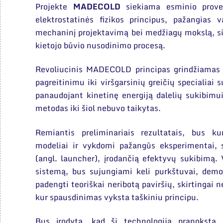
Projekte
MADECOLD
siekiama esminio prover
elektrostatinės fizikos principus, pažangias 
mechaninį projektavimą bei medžiagų mokslą, si
kietojo būvio nusodinimo procesą.
Revoliucinis MADECOLD principas grindžiamas m
pagreitinimu iki viršgarsinių greičių specialiai
panaudojant kinetinę energiją dalelių sukibim
metodas iki šiol nebuvo taikytas.
Remiantis preliminariais rezultatais, bus k
modeliai ir vykdomi pažangūs eksperimentai, s
(angl. launcher), įrodančią efektyvų sukibimą.
sistemą, bus sujungiami keli purkštuvai, dem
padengti teoriškai neribotą paviršių, skirtingai 
kur spausdinimas vyksta taškiniu principu.
Bus įrodyta, kad ši technologija pranoksta 