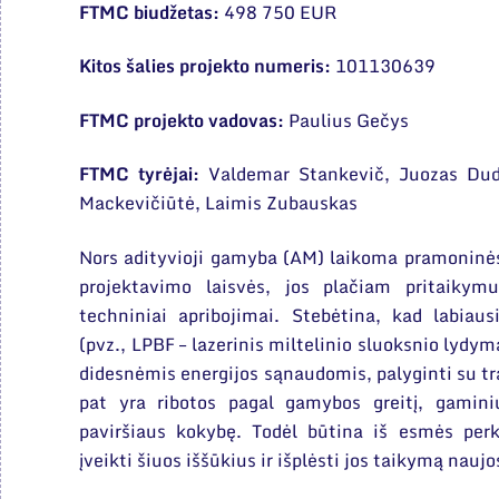
FTMC biudžetas:
498 750 EUR
Kitos šalies projekto numeris:
101130639
FTMC projekto vadovas:
Paulius Gečys
FTMC tyrėjai:
Valdemar Stankevič, Juozas Dud
Mackevičiūtė, Laimis Zubauskas
Nors adityvioji gamyba (AM) laikoma pramoninės
projektavimo laisvės, jos plačiam pritaikym
techniniai apribojimai. Stebėtina, kad labiaus
(pvz., LPBF – lazerinis miltelinio sluoksnio lydy
didesnėmis energijos sąnaudomis, palyginti su tr
pat yra ribotos pagal gamybos greitį, gamini
paviršiaus kokybę. Todėl būtina iš esmės perk
įveikti šiuos iššūkius ir išplėsti jos taikymą naujo