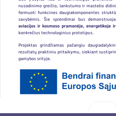
nusodinimo greičio, lankstumo ir mastelio didini
formuoti funkcines daugiakomponentes struktū
savybėmis. Šie sprendimai bus demonstruojam
aviacijos ir kosmoso pramonėje, energetikoje ir
konkrečius technologinius prototipus.
Projektas grindžiamas pažangiu daugiadalykin
rezultatų praktiniu pritaikymu, siekiant sustipri
gamybos srityje.