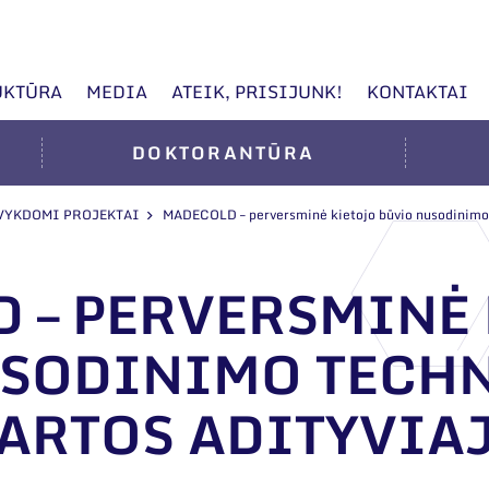
UKTŪRA
MEDIA
ATEIK, PRISIJUNK!
KONTAKTAI
DOKTORANTŪRA
VYKDOMI PROJEKTAI
MADECOLD – perversminė kietojo būvio nusodinimo te
 – PERVERSMINĖ
USODINIMO TECH
ARTOS ADITYVIA