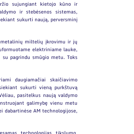
žio sujungiant kietojo kūno ir
valdymo ir stebėsenos sistemas,
ekiant sukurti naują, perversminį
etalinių miltelių įkrovimu ir jų
 suformuotame elektriniame lauke,
ui su pagrindu smūgio metu. Toks
uriami daugiamačiai skaičiavimo
iekiant sukurti vieną purkštuvą
 Vėliau, pasitelkus naują valdymo
onstruojant galimybę vienu metu
nei dabartinėse AM technologijose,
esamas technologijas tikslumo,