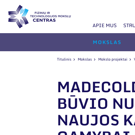
APIE MUS
STR
MOKSLAS
Titulinis
Mokslas
Mokslo projektai
MADECOLD
BŪVIO N
NAUJOS K