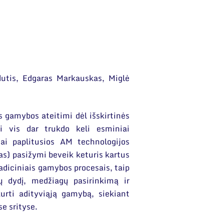
utis, Edgaras Markauskas, Miglė
 gamybos ateitimi dėl išskirtinės
ui vis dar trukdo keli esminiai
iai paplitusios AM technologijos
mas) pasižymi beveik keturis kartus
adiciniais gamybos procesais, taip
ų dydį, medžiagų pasirinkimą ir
urti adityviąją gamybą, siekiant
se srityse.