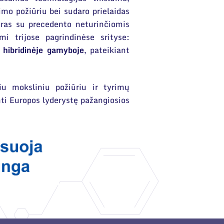
mo požiūriu bei sudaro prielaidas
ras su precedento neturinčiomis
i trijose pagrindinėse srityse:
 hibridinėje gamyboje
, pateikiant
iu moksliniu požiūriu ir tyrimų
nti Europos lyderystę pažangiosios