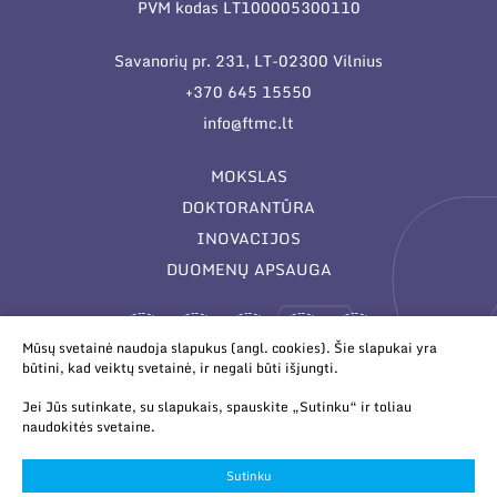
Narystė nacionalinėse ir tarptautinėse
PVM kodas LT100005300110
Patentai
organizacijose bei asociacijose
Savanorių pr. 231, LT-02300 Vilnius
Mokslo renginiai
+370 645 15550
Informacija studentams
info@ftmc.lt
Informacija moksleiviams ir mokytojams
MOKSLAS
DOKTORANTŪRA
Nuo moksleivio iki mokslininko
INOVACIJOS
DUOMENŲ APSAUGA
Mūsų svetainė naudoja slapukus (angl. cookies). Šie slapukai yra
būtini, kad veiktų svetainė, ir negali būti išjungti.
Jei Jūs sutinkate, su slapukais, spauskite „Sutinku“ ir toliau
naudokitės svetaine.
© 2026 Valstybinis mokslinių tyrimų institutas Fizinių ir
technologijos mokslų centras. Duomenys kaupiami ir saugomi
Sutinku
Juridinių asmenų registre.