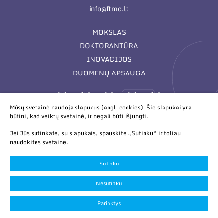
info@ftmc.lt
MOKSLAS
DOKTORANTŪRA
INOVACIJOS
DUOMENŲ APSAUGA
Mūsų svetainė naudoja slapukus (angl. cookies). Šie slapukai yra
būtini, kad veiktų svetainė, ir negali būti išjungti.
Jei Jūs sutinkate, su slapukais, spauskite „Sutinku“ ir toliau
naudokitės svetaine.
© 2026 Valstybinis mokslinių tyrimų institutas Fizinių ir
technologijos mokslų centras. Duomenys kaupiami ir saugomi
Sutinku
Juridinių asmenų registre.
Slapukų parinktys
Nesutinku
Duomenų apsauga
Parinktys
Sukurta:
TEXUS