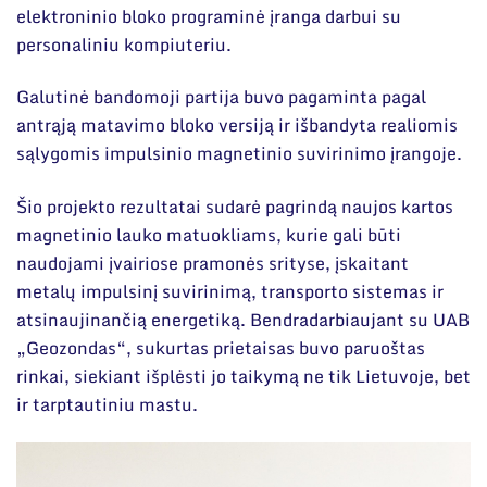
elektroninio bloko programinė įranga darbui su
personaliniu kompiuteriu.
Galutinė bandomoji partija buvo pagaminta pagal
antrąją matavimo bloko versiją ir išbandyta realiomis
sąlygomis impulsinio magnetinio suvirinimo įrangoje.
Šio projekto rezultatai sudarė pagrindą naujos kartos
magnetinio lauko matuokliams, kurie gali būti
naudojami įvairiose pramonės srityse, įskaitant
metalų impulsinį suvirinimą, transporto sistemas ir
atsinaujinančią energetiką. Bendradarbiaujant su UAB
„Geozondas“, sukurtas prietaisas buvo paruoštas
rinkai, siekiant išplėsti jo taikymą ne tik Lietuvoje, bet
ir tarptautiniu mastu.