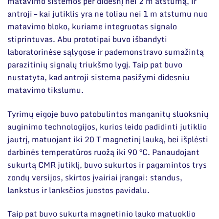
matavimo sistemos per didesnį nei 2 m atstumą, ir
antroji – kai jutiklis yra ne toliau nei 1 m atstumu nuo
matavimo bloko, kuriame integruotas signalo
stiprintuvas. Abu prototipai buvo išbandyti
laboratorinėse sąlygose ir pademonstravo sumažintą
parazitinių signalų triukšmo lygį. Taip pat buvo
nustatyta, kad antroji sistema pasižymi didesniu
matavimo tikslumu.
Tyrimų eigoje buvo patobulintos manganitų sluoksnių
auginimo technologijos, kurios leido padidinti jutiklio
jautrį, matuojant iki 20 T magnetinį lauką, bei išplėsti
darbinės temperatūros ruožą iki 90 °C. Panaudojant
sukurtą CMR jutiklį, buvo sukurtos ir pagamintos trys
zondų versijos, skirtos įvairiai įrangai: standus,
lankstus ir lanksčios juostos pavidalu.
Taip pat buvo sukurta magnetinio lauko matuoklio