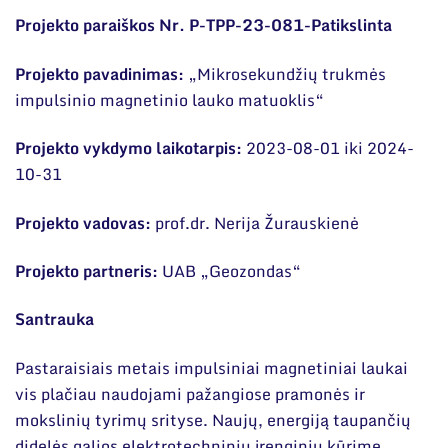
Narystė nacionalinėse ir tarptautinėse
organizacijose bei asociacijose
Projekto paraiškos Nr. P-TPP-23-081-Patikslinta
Mokslinės publikacijos
Projekto pavadinimas:
„Mikrosekundžių trukmės
Mokslo projektai
impulsinio magnetinio lauko matuoklis“
Patentai
Projekto vykdymo laikotarpis:
2023-08-01 iki 2024-
Mokslo renginiai
10-31
Informacija studentams
Projekto vadovas:
prof.dr. Nerija Žurauskienė
Informacija moksleiviams ir mokytojams
Projekto partneris:
UAB „Geozondas“
Nuo moksleivio iki mokslininko
Santrauka
Pastaraisiais metais impulsiniai magnetiniai laukai
vis plačiau naudojami pažangiose pramonės ir
mokslinių tyrimų srityse. Naujų, energiją taupančių
didelės galios elektrotechninių įrenginių kūrime