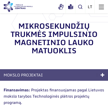
MIKROSEKUNDŽIŲ
TRUKMĖS IMPULSINIO
Apie mus
MAGNETINIO LAUKO
Dokumentai
Struktūra
MATUOKLIS
Sertifikatai ir akreditavimo pažymėjimai
Administracija
Naujienos
Viešieji pirkimai
Administraciniai skyriai
Renginiai
Korupcijos prevencija
Moksliniai skyriai
Tinklalaidės
MOKSLO PROJEKTAI
Bendri rekvizitai
Duomenų apsauga
Mokslo taryba
Leidiniai
Kompetencijos
Administracija
Darbuotojams
Finansavimas:
Projektas finansuojamas pagal Lietuvos
Tarptautinė patarėjų taryba
mokslo tarybos Technologinės plėtros projektų
Ilgalaikės programos
Darbuotojų kontaktai
Nuorodos
Mokslininkai emeritai
programą.
Moksliniai skyriai