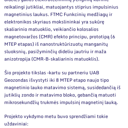
reikalingi jutikliai, matuojantys stiprius impulsinius
magnetinius laukus. FTMC Funkcinių medžiagų ir
elektronikos skyriaus mokslininkai yra sukūrę
skaliarinio matuoklio, veikiančio kolosalios
magnetovaržos (CMR) efekto principu, prototipą (6
MTEP etapas) iš nanostruktūrizuotų manganitų
sluoksnių, pasižyminčių dideliu jautriu ir maža
anizotropija (CMR-B-skaliarinis matuoklis).
Šio projekto tikslas –kartu su partneriu UAB
Geozondas išvystyti iki 8 MTEP etapo naujo tipo
magnetinio lauko matavimo sistemą, susidedančią iš
jutiklių zondo ir matavimo bloko, gebančią matuoti
mikrosekundžių trukmės impulsinį magnetinį lauką.
Projekto vykdymo metu buvo sprendžiami tokie
uždaviniai: