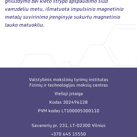
gniuždymo bei kieto strypo apspaudimo šiuo
vamzdeliu metu, išmatuota impulsinio magnetinio
metalų suvirinimo įrenginyje sukurtu magnetinio
lauko matuokliu.
Valstybinis mokslinių tyrimų institutas
Fizinių ir technologijos mokslų centras
Viešoji įstaiga
Kodas 302496128
PVM kodas LT100005300110
Savanorių pr. 231, LT-02300 Vilnius
+370 645 15550