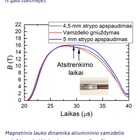
iš galo (dešinėje).
Magnetinio lauko dinamika aliumininio vamzdelio