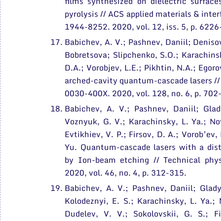
films synthesized on dielectric surface
pyrolysis // ACS applied materials & in
1944-8252. 2020, vol. 12, iss. 5, p. 622
Babichev, A. V.; Pashnev, Daniil; Denisov
Bobretsova; Slipchenko, S.O.; Karachinsky
D.A.; Vorobjev, L.E.; Pikhtin, N.A.; Egoro
arched-cavity quantum-cascade lasers //
0030-400X. 2020, vol. 128, no. 6, p. 702
Babichev, A. V.; Pashnev, Daniil; Glad
Voznyuk, G. V.; Karachinsky, L. Ya.; Nov
Evtikhiev, V. P.; Firsov, D. A.; Vorob’ev, 
Yu. Quantum-cascade lasers with a dist
by Ion-beam etching // Technical phys
2020, vol. 46, no. 4, p. 312-315.
Babichev, A. V.; Pashnev, Daniil; Glady
Kolodeznyi, E. S.; Karachinsky, L. Ya.; 
Dudelev, V. V.; Sokolovskii, G. S.; Fi