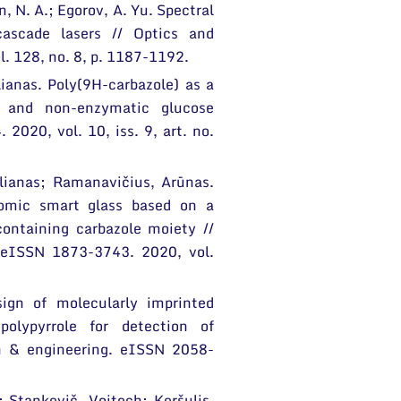
n, N. A.; Egorov, A. Yu. Spectral
cascade lasers // Optics and
. 128, no. 8, p. 1187-1192.
ianas. Poly(9H-carbazole) as a
c and non-enzymatic glucose
2020, vol. 10, iss. 9, art. no.
lianas; Ramanavičius, Arūnas.
romic smart glass based on a
ontaining carbazole moiety //
eISSN 1873-3743. 2020, vol.
sign of molecularly imprinted
olypyrrole for detection of
n & engineering. eISSN 2058-
; Stankevič, Voitech; Keršulis,