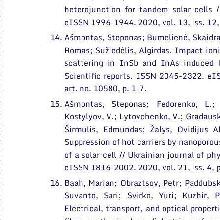
heterojunction for tandem solar cells 
eISSN 1996-1944. 2020, vol. 13, iss. 12, 
Ašmontas, Steponas; Bumelienė, Skaidra
Romas; Sužiedėlis, Algirdas. Impact ioni
scattering in InSb and InAs induced b
Scientific reports. ISSN 2045-2322. eI
art. no. 10580, p. 1-7.
Ašmontas, Steponas; Fedorenko, L.; 
Kostylyov, V.; Lytovchenko, V.; Gradauska
Širmulis, Edmundas; Žalys, Ovidijus Al
Suppression of hot carriers by nanoporous
of a solar cell // Ukrainian journal of p
eISSN 1816-2002. 2020, vol. 21, iss. 4, 
Baah, Marian; Obraztsov, Petr; Paddubsk
Suvanto, Sari; Svirko, Yuri; Kuzhir, 
Electrical, transport, and optical propert