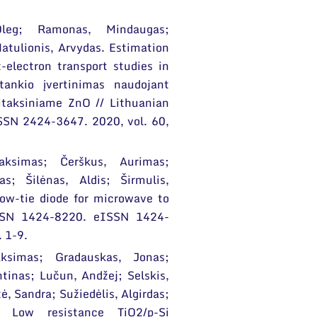
 Oleg; Ramonas, Mindaugas;
atulionis, Arvydas. Estimation
-electron transport studies in
tankio įvertinimas naudojant
itaksiniame ZnO // Lithuanian
SSN 2424-3647. 2020, vol. 60,
aksimas; Čerškus, Aurimas;
as; Šilėnas, Aldis; Širmulis,
w-tie diode for microwave to
 ISSN 1424-8220. eISSN 1424-
. 1-9.
ksimas; Gradauskas, Jonas;
tinas; Lučun, Andžej; Selskis,
ė, Sandra; Sužiedėlis, Algirdas;
. Low resistance TiO2/p-Si