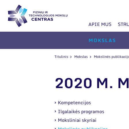
APIE MUS
STR
MOKSLAS
Titulinis
Mokslas
Mokslinės publikacij
2020 M. 
Kompetencijos
Ilgalaikės programos
Moksliniai skyriai
Mokslinės publikacijos