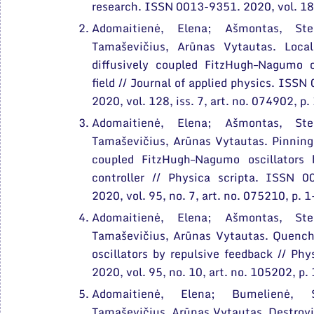
research. ISSN 0013-9351. 2020, vol. 183
Adomaitienė, Elena; Ašmontas, Ste
Tamaševičius, Arūnas Vytautas. Loca
diffusively coupled FitzHugh–Nagumo o
field // Journal of applied physics. IS
2020, vol. 128, iss. 7, art. no. 074902, p.
Adomaitienė, Elena; Ašmontas, Ste
Tamaševičius, Arūnas Vytautas. Pinning 
coupled FitzHugh–Nagumo oscillators
controller // Physica scripta. ISSN
2020, vol. 95, no. 7, art. no. 075210, p. 1
Adomaitienė, Elena; Ašmontas, Ste
Tamaševičius, Arūnas Vytautas. Quenc
oscillators by repulsive feedback // Ph
2020, vol. 95, no. 10, art. no. 105202, p. 
Adomaitienė, Elena; Bumelienė, Sk
Tamaševičius, Arūnas Vytautas. Destroyi