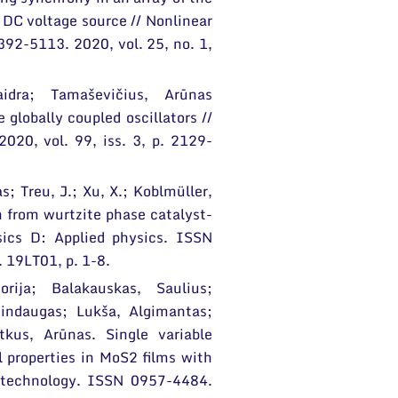
 DC voltage source // Nonlinear
392-5113. 2020, vol. 25, no. 1,
idra; Tamaševičius, Arūnas
 globally coupled oscillators //
20, vol. 99, iss. 3, p. 2129-
 Treu, J.; Xu, X.; Koblmüller,
n from wurtzite phase catalyst-
sics D: Applied physics. ISSN
. 19LT01, p. 1-8.
orija; Balakauskas, Saulius;
indaugas; Lukša, Algimantas;
tkus, Arūnas. Single variable
l properties in MoS2 films with
otechnology. ISSN 0957-4484.