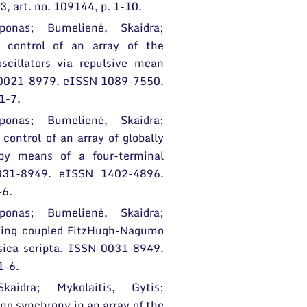
, art. no. 109144, p. 1-10.
ponas; Bumelienė, Skaidra;
l control of an array of the
scillators via repulsive mean
SN 0021-8979. eISSN 1089-7550.
 1-7.
ponas; Bumelienė, Skaidra;
control of an array of globally
 by means of a four-terminal
 0031-8949. eISSN 1402-4896.
-6.
ponas; Bumelienė, Skaidra;
hing coupled FitzHugh-Nagumo
ysica scripta. ISSN 0031-8949.
1-6.
aidra; Mykolaitis, Gytis;
ng synchrony in an array of the