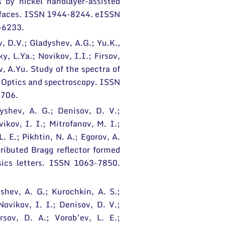
s by nickel nanolayer-assisted
terfaces. ISSN 1944-8244. eISSN
6-6233.
, D.V.; Gladyshev, A.G.; Yu.K.,
, L.Ya.; Novikov, I.I.; Firsov,
v, A.Yu. Study of the spectra of
 Optics and spectroscopy. ISSN
-706.
yshev, A. G.; Denisov, D. V.;
ikov, I. I.; Mitrofanov, M. I.;
L. E.; Pikhtin, N. A.; Egorov, A.
ributed Bragg reflector formed
ics letters. ISSN 1063-7850.
shev, A. G.; Kurochkin, A. S.;
Novikov, I. I.; Denisov, D. V.;
rsov, D. A.; Vorob’ev, L. E.;