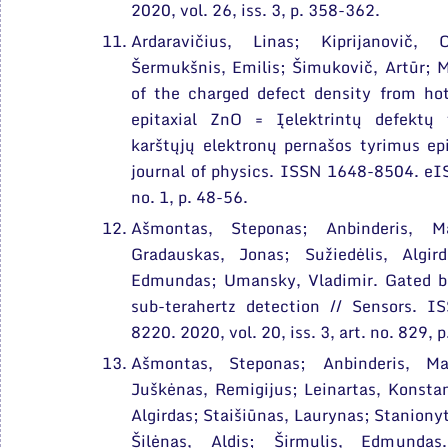
2020, vol. 26, iss. 3, p. 358-362.
Ardaravičius, Linas; Kiprijanovič,
Šermukšnis, Emilis; Šimukovič, Artūr; M
of the charged defect density from hot
epitaxial ZnO = Įelektrintų defektų 
karštųjų elektronų pernašos tyrimus ep
journal of physics. ISSN 1648-8504. eI
no. 1, p. 48-56.
Ašmontas, Steponas; Anbinderis, M
Gradauskas, Jonas; Sužiedėlis, Algird
Edmundas; Umansky, Vladimir. Gated bo
sub-terahertz detection // Sensors.
8220. 2020, vol. 20, iss. 3, art. no. 829, p
Ašmontas, Steponas; Anbinderis, Ma
Juškėnas, Remigijus; Leinartas, Konstan
Algirdas; Staišiūnas, Laurynas; Stanionyt
Šilėnas, Aldis; Širmulis, Edmundas