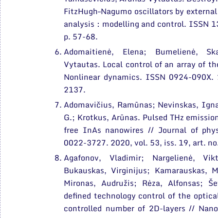
FitzHugh–Nagumo oscillators by external
analysis : modelling and control. ISSN 1
p. 57-68.
Adomaitienė, Elena; Bumelienė, Ska
Vytautas. Local control of an array of the
Nonlinear dynamics. ISSN 0924-090X. 20
2137.
Adomavičius, Ramūnas; Nevinskas, Ignas;
G.; Krotkus, Arūnas. Pulsed THz emissio
free InAs nanowires // Journal of phy
0022-3727. 2020, vol. 53, iss. 19, art. no
Agafonov, Vladimir; Nargelienė, Vikt
Bukauskas, Virginijus; Kamarauskas, M
Mironas, Audružis; Rėza, Alfonsas; Še
defined technology control of the optica
controlled number of 2D-layers // Nan