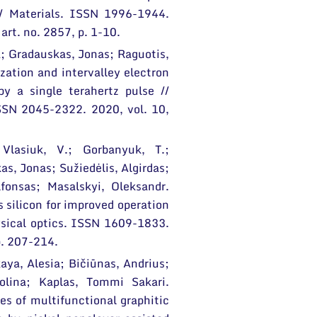
// Materials. ISSN 1996-1944.
art. no. 2857, p. 1-10.
; Gradauskas, Jonas; Raguotis,
zation and intervalley electron
y a single terahertz pulse //
SSN 2045-2322. 2020, vol. 10,
Vlasiuk, V.; Gorbanyuk, T.;
s, Jonas; Sužiedėlis, Algirdas;
fonsas; Masalskyi, Oleksandr.
 silicon for improved operation
hysical optics. ISSN 1609-1833.
p. 207-214.
aya, Alesia; Bičiūnas, Andrius;
Polina; Kaplas, Tommi Sakari.
ies of multifunctional graphitic