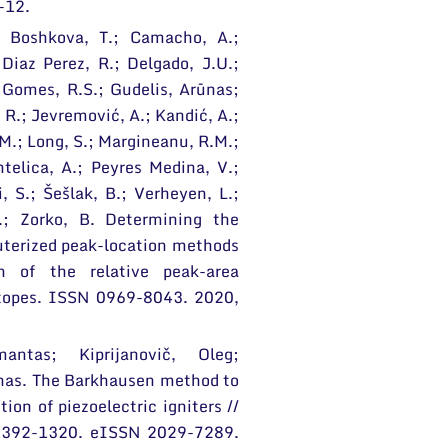
1-12.
; Boshkova, T.; Camacho, A.;
 Diaz Perez, R.; Delgado, J.U.;
; Gomes, R.S.; Gudelis, Arūnas;
R.; Jevremović, A.; Kandić, A.;
M.; Long, S.; Margineanu, R.M.;
ntelica, A.; Peyres Medina, V.;
ri, S.; Šešlak, B.; Verheyen, L.;
.; Zorko, B. Determining the
puterized peak-location methods
 of the relative peak-area
sotopes. ISSN 0969-8043. 2020,
mantas; Kiprijanovič, Oleg;
nas. The Barkhausen method to
ion of piezoelectric igniters //
 1392-1320. eISSN 2029-7289.