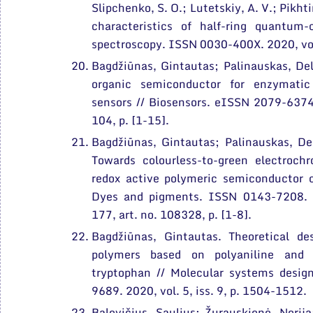
Slipchenko, S. O.; Lutetskiy, A. V.; Pikhti
characteristics of half-ring quantum-
spectroscopy. ISSN 0030-400X. 2020, vol
Bagdžiūnas, Gintautas; Palinauskas, Del
organic semiconductor for enzymati
sensors // Biosensors. eISSN 2079-6374. 
104, p. [1-15].
Bagdžiūnas, Gintautas; Palinauskas, De
Towards colourless-to-green electroch
redox active polymeric semiconductor c
Dyes and pigments. ISSN 0143-7208. 
177, art. no. 108328, p. [1-8].
Bagdžiūnas, Gintautas. Theoretical de
polymers based on polyaniline and p
tryptophan // Molecular systems desig
9689. 2020, vol. 5, iss. 9, p. 1504-1512.
Balevičius, Saulius; Žurauskienė, Nerija