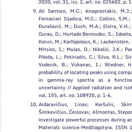
2020, vol. 31, iss. 2, art. no. 025602, p. 
Ali Santoro, M.C.; Anagnostakis, M.J.
Fornaciari Iljadica, M.C.; Collins, S.M.;
Đurašavić, M.; Duch, M.A.; Elvira, V.H.
Gurau, D.; Hurtado Bermudez, S.; Idoeta, 
Korun, M.; Karfopolous, K.; Laubenstein, 
Mitsios, I.; Mulas, D.; Nikolić, J.K.; Pa
Pibida, L.; Potiriadis, C.; Silva, R.L.; Si
Vodenik, B.; Vukanac, I.; Wiedner, H
probability of locating peaks using com
in gamma-ray spectra as a function
uncertainty // Applied radiation and i
vol. 155, art. no. 108920, p. 1-6.
Ardaravičius, Linas; Keršulis, Skir
Šimkevičius, Česlovas; Ašmontas, Stepo
investigate powerful processes during act
Materials science-Medžiagotyra. ISSN