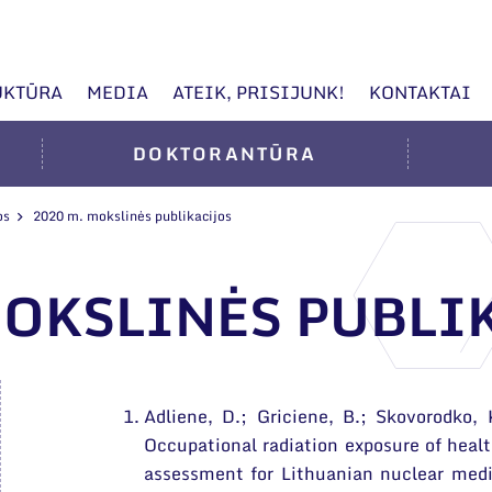
UKTŪRA
MEDIA
ATEIK, PRISIJUNK!
KONTAKTAI
DOKTORANTŪRA
os
2020 m. mokslinės publikacijos
MOKSLINĖS PUBLI
Adliene, D.; Griciene, B.; Skovorodko, K
Occupational radiation exposure of healt
assessment for Lithuanian nuclear medi