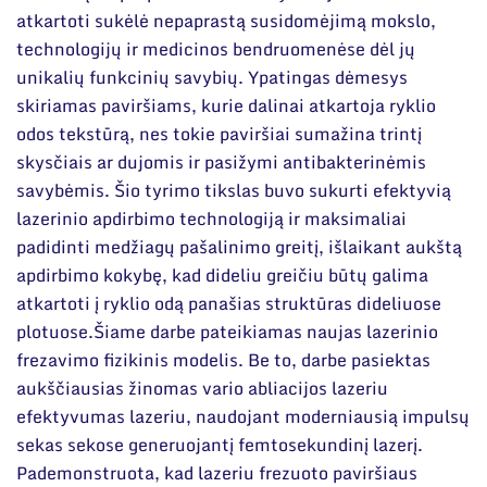
Narystė nacionalinėse ir tarptautinėse
atkartoti sukėlė nepaprastą susidomėjimą mokslo,
Ilgalaikės programos
organizacijose bei asociacijose
technologijų ir medicinos bendruomenėse dėl jų
Moksliniai skyriai
unikalių funkcinių savybių. Ypatingas dėmesys
skiriamas paviršiams, kurie dalinai atkartoja ryklio
Mokslinės publikacijos
odos tekstūrą, nes tokie paviršiai sumažina trintį
Mokslo projektai
skysčiais ar dujomis ir pasižymi antibakterinėmis
savybėmis. Šio tyrimo tikslas buvo sukurti efektyvią
Patentai
lazerinio apdirbimo technologiją ir maksimaliai
padidinti medžiagų pašalinimo greitį, išlaikant aukštą
Mokslo renginiai
apdirbimo kokybę, kad dideliu greičiu būtų galima
Informacija studentams
atkartoti į ryklio odą panašias struktūras dideliuose
plotuose.Šiame darbe pateikiamas naujas lazerinio
Informacija moksleiviams ir mokytojams
frezavimo fizikinis modelis. Be to, darbe pasiektas
aukščiausias žinomas vario abliacijos lazeriu
Nuo moksleivio iki mokslininko
efektyvumas lazeriu, naudojant moderniausią impulsų
sekas sekose generuojantį femtosekundinį lazerį.
Pademonstruota, kad lazeriu frezuoto paviršiaus