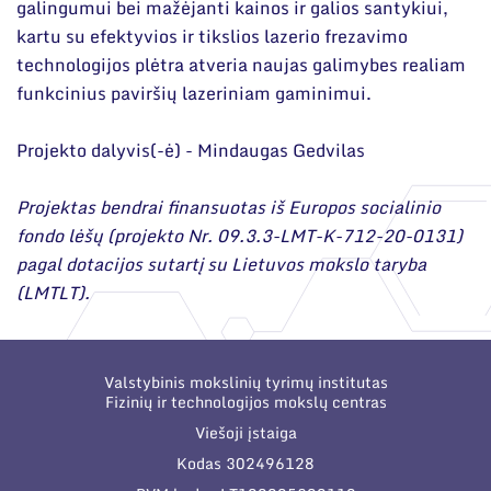
galingumui bei mažėjanti kainos ir galios santykiui,
kartu su efektyvios ir tikslios lazerio frezavimo
technologijos plėtra atveria naujas galimybes realiam
funkcinius paviršių lazeriniam gaminimui.
Projekto dalyvis(-ė) - Mindaugas Gedvilas
Projektas bendrai finansuotas iš Europos socialinio
fondo lėšų (projekto Nr. 09.3.3-LMT-K-712-20-0131)
pagal dotacijos sutartį su Lietuvos mokslo taryba
(LMTLT).
Valstybinis mokslinių tyrimų institutas
Fizinių ir technologijos mokslų centras
Viešoji įstaiga
Kodas 302496128