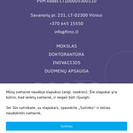
PVM kodas LT100005300110
Savanorių pr. 231, LT-02300 Vilnius
+370 645 15550
info@ftmc.lt
MOKSLAS
DOKTORANTŪRA
INOVACIJOS
DUOMENŲ APSAUGA
Mūsų svetainė naudoja slapukus (angl. cookies). Šie slapukai yra
būtini, kad veiktų svetainė, ir negali būti išjungti.
Jei Jūs sutinkate, su slapukais, spauskite „Sutinku“ ir toliau
naudokitės svetaine.
© 2026 Valstybinis mokslinių tyrimų institutas Fizinių ir
technologijos mokslų centras. Duomenys kaupiami ir saugomi
Sutinku
Juridinių asmenų registre.