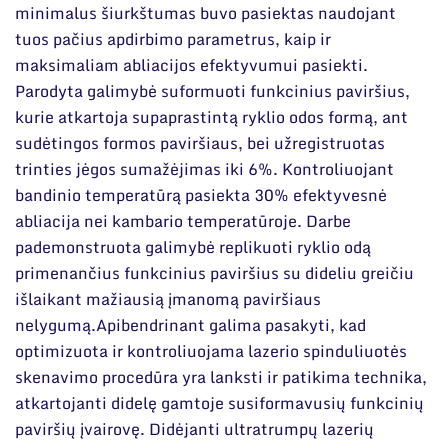
minimalus šiurkštumas buvo pasiektas naudojant
tuos pačius apdirbimo parametrus, kaip ir
maksimaliam abliacijos efektyvumui pasiekti.
Parodyta galimybė suformuoti funkcinius paviršius,
kurie atkartoja supaprastintą ryklio odos formą, ant
sudėtingos formos paviršiaus, bei užregistruotas
trinties jėgos sumažėjimas iki 6%. Kontroliuojant
bandinio temperatūrą pasiekta 30% efektyvesnė
abliacija nei kambario temperatūroje. Darbe
pademonstruota galimybė replikuoti ryklio odą
primenančius funkcinius paviršius su dideliu greičiu
išlaikant mažiausią įmanomą paviršiaus
nelygumą.Apibendrinant galima pasakyti, kad
optimizuota ir kontroliuojama lazerio spinduliuotės
skenavimo procedūra yra lanksti ir patikima technika,
atkartojanti didelę gamtoje susiformavusių funkcinių
paviršių įvairovę. Didėjanti ultratrumpų lazerių