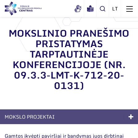
MOKSLINIO PRANEŠIMO
PRISTATYMAS
Apie mus
TARPTAUTINĖJE
Dokumentai
Struktūra
KONFERENCIJOJE (NR.
Sertifikatai ir akreditavimo pažymėjimai
Administracija
Naujienos
09.3.3-LMT-K-712-20-
Viešieji pirkimai
Administraciniai skyriai
0131)
Renginiai
Korupcijos prevencija
Moksliniai skyriai
Tinklalaidės
Bendri rekvizitai
Duomenų apsauga
Mokslo taryba
Leidiniai
Administracija
Darbuotojams
Tarptautinė patarėjų taryba
MOKSLO PROJEKTAI
Darbuotojų kontaktai
Nuorodos
Mokslininkai emeritai
Kompetencijos
Gamtos įkvėpti paviršiai ir bandymas juos dirbtinai