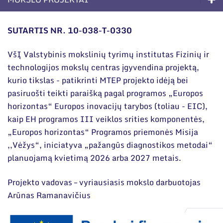
Narystė nacionalinėse ir tarptautinėse
organizacijose bei asociacijose
Kompetencijos
SUTARTIS NR. 10-038-T-0330
Ilgalaikės programos
VšĮ Valstybinis mokslinių tyrimų institutas Fizinių ir
Moksliniai skyriai
technologijos mokslų centras įgyvendina projektą,
kurio tikslas - patikrinti MTEP projekto idėją bei
Mokslinės publikacijos
pasiruošti teikti paraišką pagal programos „Europos
horizontas“ Europos inovacijų tarybos (toliau - EIC),
Mokslo projektai
kaip EH programos III veiklos srities komponentės,
Patentai
„Europos horizontas“ Programos priemonės Misija
,,Vėžys“, iniciatyva „pažangūs diagnostikos metodai“
Mokslo renginiai
planuojamą kvietimą 2026 arba 2027 metais.
Informacija studentams
Projekto vadovas – vyriausiasis mokslo darbuotojas
Informacija moksleiviams ir mokytojams
Arūnas Ramanavičius
Nuo moksleivio iki mokslininko