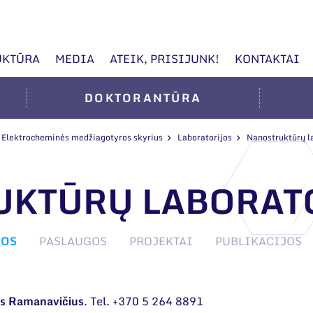
UKTŪRA
MEDIA
ATEIK, PRISIJUNK!
KONTAKTAI
DOKTORANTŪRA
Elektrocheminės medžiagotyros skyrius
Laboratorijos
Nanostruktūrų l
UKTŪRŲ LABORAT
JOS
PASLAUGOS
PROJEKTAI
PUBLIKACIJOS
as Ramanavičius
. Tel. +370 5 264 8891