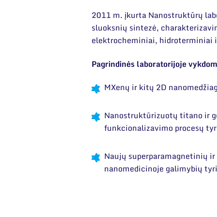
2011 m. įkurta Nanostruktūrų labor
sluoksnių sintezė, charakterizavi
elektrocheminiai, hidroterminia
Pagrindinės laboratorijoje vykdom
MXenų ir kitų 2D nanomedžiagų
Nanostruktūrizuotų titano ir g
funkcionalizavimo procesų ty
Naujų superparamagnetinių ir 
nanomedicinoje galimybių tyr