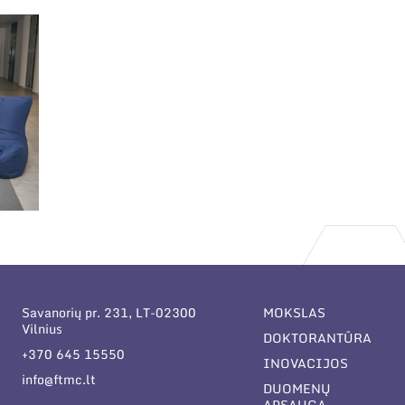
Savanorių pr. 231, LT-02300
MOKSLAS
Vilnius
DOKTORANTŪRA
+370 645 15550
INOVACIJOS
info@ftmc.lt
DUOMENŲ
APSAUGA