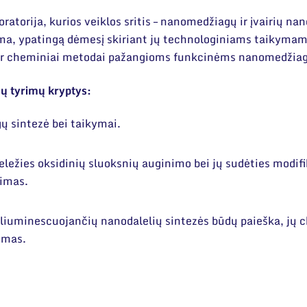
atorija, kurios veiklos sritis – nanomedžiagų ir įvairių nan
ma, ypatingą dėmesį skiriant jų technologiniams taikymams
i ir cheminiai metodai pažangioms funkcinėms nanomedžiag
ų tyrimų kryptys:
 sintezė bei taikymai.
eležies oksidinių sluoksnių auginimo bei jų sudėties modifi
rimas.
liuminescuojančių nanodalelių sintezės būdų paieška, jų 
imas.