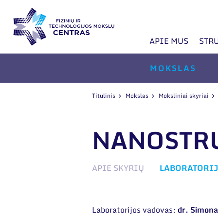
APIE MUS
STR
MOKSLAS
Titulinis
Mokslas
Moksliniai skyriai
NANOSTR
APIE SKYRIŲ
LABORATORI
Laboratorijos vadovas:
dr. Simon