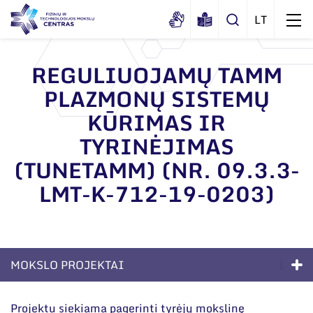
REGULIUOJAMŲ TAMM
PLAZMONŲ SISTEMŲ
Apie mus
KŪRIMAS IR
Dokumentai
Struktūra
TYRINĖJIMAS
Sertifikatai ir akreditavimo pažymėjimai
Administracija
Naujienos
(TUNETAMM) (NR. 09.3.3-
Viešieji pirkimai
Administraciniai skyriai
LMT-K-712-19-0203)
Renginiai
Korupcijos prevencija
Moksliniai skyriai
Tinklalaidės
Bendri rekvizitai
Duomenų apsauga
Mokslo taryba
Leidiniai
Administracija
Darbuotojams
Tarptautinė patarėjų taryba
MOKSLO PROJEKTAI
Darbuotojų kontaktai
Nuorodos
Mokslininkai emeritai
Kompetencijos
Projektu siekiama pagerinti tyrėjų mokslinę