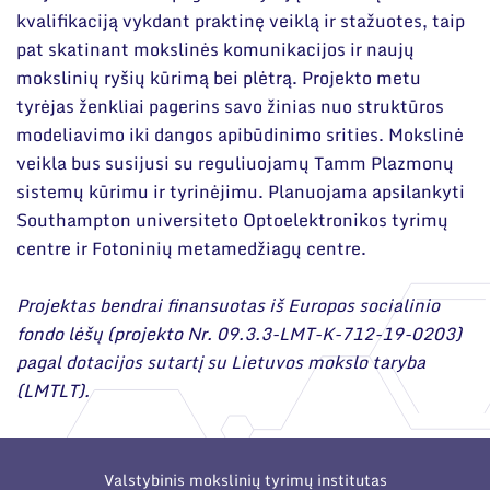
Narystė nacionalinėse ir tarptautinėse
kvalifikaciją vykdant praktinę veiklą ir stažuotes, taip
Ilgalaikės programos
organizacijose bei asociacijose
pat skatinant mokslinės komunikacijos ir naujų
Moksliniai skyriai
mokslinių ryšių kūrimą bei plėtrą. Projekto metu
tyrėjas ženkliai pagerins savo žinias nuo struktūros
Mokslinės publikacijos
modeliavimo iki dangos apibūdinimo srities. Mokslinė
Mokslo projektai
veikla bus susijusi su reguliuojamų Tamm Plazmonų
sistemų kūrimu ir tyrinėjimu. Planuojama apsilankyti
Patentai
Southampton universiteto Optoelektronikos tyrimų
centre ir Fotoninių metamedžiagų centre.
Mokslo renginiai
Informacija studentams
Projektas bendrai finansuotas iš Europos socialinio
fondo lėšų (projekto Nr. 09.3.3-LMT-K-712-19-0203)
Informacija moksleiviams ir mokytojams
pagal dotacijos sutartį su Lietuvos mokslo taryba
(LMTLT).
Nuo moksleivio iki mokslininko
Valstybinis mokslinių tyrimų institutas