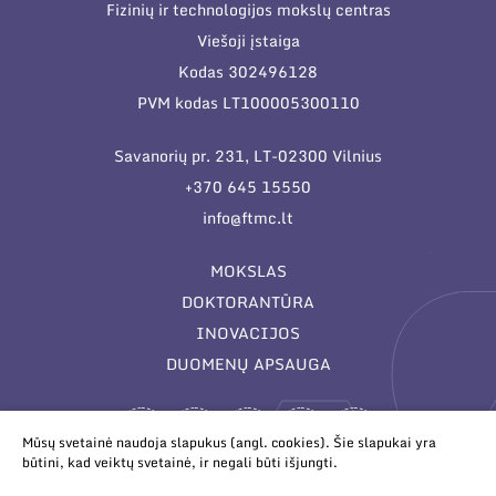
Fizinių ir technologijos mokslų centras
Viešoji įstaiga
Kodas 302496128
PVM kodas LT100005300110
Savanorių pr. 231, LT-02300 Vilnius
+370 645 15550
info@ftmc.lt
MOKSLAS
DOKTORANTŪRA
INOVACIJOS
DUOMENŲ APSAUGA
Mūsų svetainė naudoja slapukus (angl. cookies). Šie slapukai yra
būtini, kad veiktų svetainė, ir negali būti išjungti.