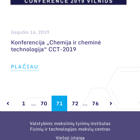
Gegužės 16, 2019
Konferencija „Chemija ir cheminė
technologija“ CCT-2019
PLAČIAU
1
...
70
71
72
...
76
Valstybinis mokslinių tyrimų institutas
Fizinių ir technologijos mokslų centras
Viešoji įstaiga