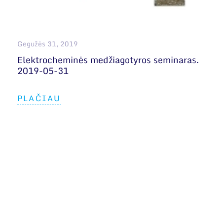
Narystė nacionalinėse ir tarptautinėse
organizacijose bei asociacijose
Bendri rekvizitai
Gegužės 31, 2019
Administracija
Elektrocheminės medžiagotyros seminaras.
2019-05-31
Darbuotojų kontaktai
PLAČIAU