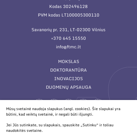
Kodas 302496128
PVM kodas LT100005300110
Savanorių pr. 231, LT-02300 Vilnius
+370 645 15550
info@ftmc.lt
MOKSLAS
DOKTORANTŪRA
INOVACIJOS
DUOMENŲ APSAUGA
Mūsų svetainė naudoja slapukus (angl. cookies). Šie slapukai yra
būtini, kad veiktų svetainė, ir negali būti išjungti.
Jei Jūs sutinkate, su slapukais, spauskite „Sutinku“ ir toliau
naudokitės svetaine.
© 2026 Valstybinis mokslinių tyrimų institutas Fizinių ir