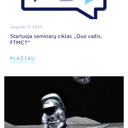
Gegužės 9, 2019
Startuoja seminarų ciklas „Quo vadis,
FTMC?“
PLAČIAU