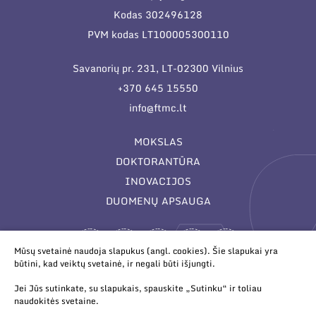
Kodas 302496128
PVM kodas LT100005300110
Savanorių pr. 231, LT-02300 Vilnius
+370 645 15550
info@ftmc.lt
MOKSLAS
DOKTORANTŪRA
INOVACIJOS
DUOMENŲ APSAUGA
Mūsų svetainė naudoja slapukus (angl. cookies). Šie slapukai yra
būtini, kad veiktų svetainė, ir negali būti išjungti.
Jei Jūs sutinkate, su slapukais, spauskite „Sutinku“ ir toliau
naudokitės svetaine.
© 2026 Valstybinis mokslinių tyrimų institutas Fizinių ir