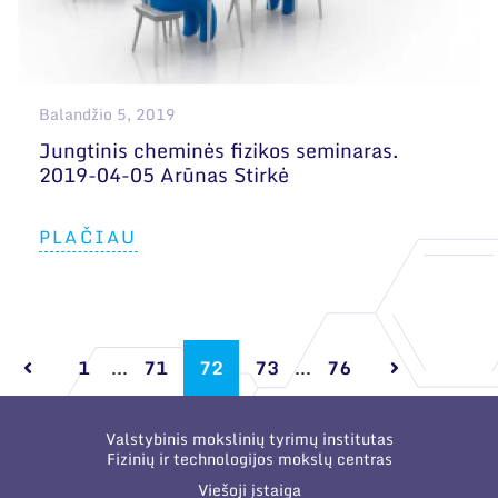
Balandžio 5, 2019
Jungtinis cheminės fizikos seminaras.
2019-04-05 Arūnas Stirkė
PLAČIAU
1
...
71
72
73
...
76
Valstybinis mokslinių tyrimų institutas
Fizinių ir technologijos mokslų centras
Viešoji įstaiga