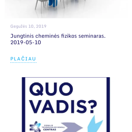
Narystė nacionalinėse ir tarptautinėse
organizacijose bei asociacijose
Bendri rekvizitai
Gegužės 10, 2019
Administracija
Jungtinis cheminės fizikos seminaras.
2019-05-10
Darbuotojų kontaktai
PLAČIAU