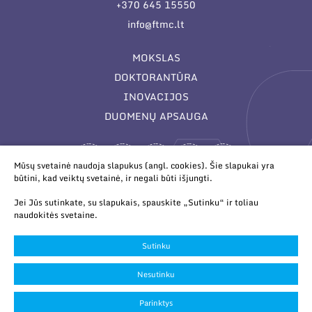
+370 645 15550
info@ftmc.lt
MOKSLAS
DOKTORANTŪRA
INOVACIJOS
DUOMENŲ APSAUGA
Mūsų svetainė naudoja slapukus (angl. cookies). Šie slapukai yra
būtini, kad veiktų svetainė, ir negali būti išjungti.
Jei Jūs sutinkate, su slapukais, spauskite „Sutinku“ ir toliau
naudokitės svetaine.
© 2026 Valstybinis mokslinių tyrimų institutas Fizinių ir
technologijos mokslų centras. Duomenys kaupiami ir saugomi
Sutinku
Juridinių asmenų registre.
Slapukų parinktys
Nesutinku
Duomenų apsauga
Parinktys
Sukurta:
TEXUS