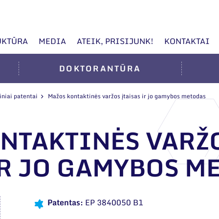
UKTŪRA
MEDIA
ATEIK, PRISIJUNK!
KONTAKTAI
DOKTORANTŪRA
iniai patentai
Mažos kontaktinės varžos įtaisas ir jo gamybos metodas
NTAKTINĖS VARŽ
IR JO GAMYBOS M
Patentas:
EP 3840050 B1