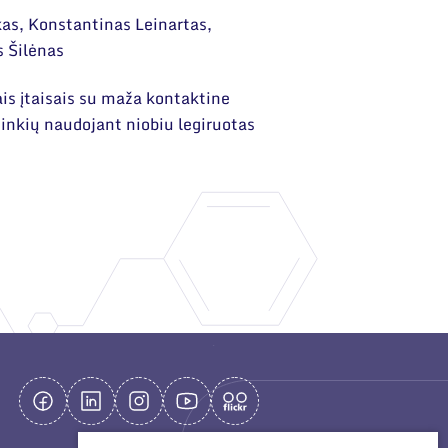
s, Konstantinas Leinartas,
s Šilėnas
ais įtaisais su maža kontaktine
ininkių naudojant niobiu legiruotas