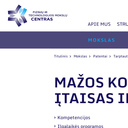
APIE MUS
STR
MOKSLAS
Titulinis
Mokslas
Patentai
Tarptaut
MAŽOS KO
ĮTAISAS 
Kompetencijos
Ilgalaikės programos