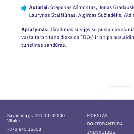
Autoriai:
Steponas Ašmontas, Jonas Gradauska
Laurynas Staišiūnas, Algirdas Sužiedėlis, Aldi
Aprašymas:
Išradimas susijęs su puslaidininkini
varža tarp titano dioksido (TiO₂) ir p tipo puslaid
tunelines sandūras.
Savanorių pr. 231, LT-02300
MOKSLAS
Vilnius
DOKTORANTŪRA
+370 645 15550
INOVACIJOS