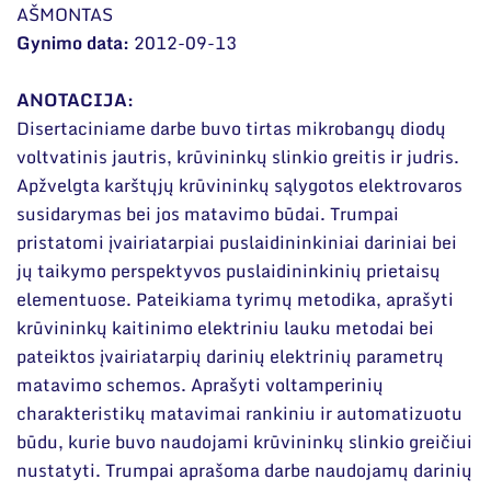
Narystė nacionalinėse ir tarptautinėse
DUK
AŠMONTAS
organizacijose bei asociacijose
Gynimo data:
2012-09-13
Dokumentai
ANOTACIJA:
Disertaciniame darbe buvo tirtas mikrobangų diodų
voltvatinis jautris, krūvininkų slinkio greitis ir judris.
Apžvelgta karštųjų krūvininkų sąlygotos elektrovaros
susidarymas bei jos matavimo būdai. Trumpai
pristatomi įvairiatarpiai puslaidininkiniai dariniai bei
jų taikymo perspektyvos puslaidininkinių prietaisų
elementuose. Pateikiama tyrimų metodika, aprašyti
krūvininkų kaitinimo elektriniu lauku metodai bei
pateiktos įvairiatarpių darinių elektrinių parametrų
matavimo schemos. Aprašyti voltamperinių
charakteristikų matavimai rankiniu ir automatizuotu
būdu, kurie buvo naudojami krūvininkų slinkio greičiui
nustatyti. Trumpai aprašoma darbe naudojamų darinių