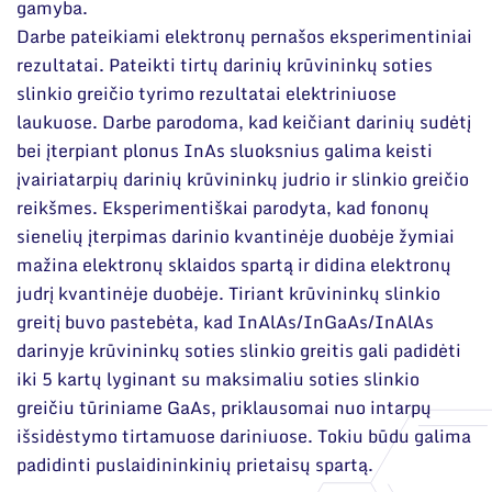
gamyba.
Darbe pateikiami elektronų pernašos eksperimentiniai
rezultatai. Pateikti tirtų darinių krūvininkų soties
slinkio greičio tyrimo rezultatai elektriniuose
laukuose. Darbe parodoma, kad keičiant darinių sudėtį
bei įterpiant plonus InAs sluoksnius galima keisti
įvairiatarpių darinių krūvininkų judrio ir slinkio greičio
reikšmes. Eksperimentiškai parodyta, kad fononų
sienelių įterpimas darinio kvantinėje duobėje žymiai
mažina elektronų sklaidos spartą ir didina elektronų
judrį kvantinėje duobėje. Tiriant krūvininkų slinkio
greitį buvo pastebėta, kad InAlAs/InGaAs/InAlAs
darinyje krūvininkų soties slinkio greitis gali padidėti
iki 5 kartų lyginant su maksimaliu soties slinkio
greičiu tūriniame GaAs, priklausomai nuo intarpų
išsidėstymo tirtamuose dariniuose. Tokiu būdu galima
padidinti puslaidininkinių prietaisų spartą.