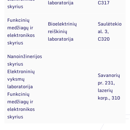
laboratorija
C317
skyrius
Funkcinių
Bioelektrinių
Saulėtekio
medžiagų ir
K
reiškinių
al. 3,
elektronikos
K
laboratorija
C320
skyrius
Nanoinžinerijos
skyrius
Elektroninių
Savanorių
vyksmų
pr. 231,
E
laboratorija
lazerių
K
Funkcinių
korp., 310
medžiagų ir
elektronikos
skyrius