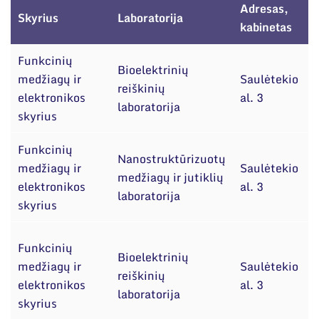
Narystė nacionalinėse ir tarptautinėse
Adresas,
organizacijose bei asociacijose
Skyrius
Laboratorija
D
kabinetas
Funkcinių
Bioelektrinių
medžiagų ir
Saulėtekio
A
reiškinių
elektronikos
al. 3
laboratorija
skyrius
Funkcinių
Nanostruktūrizuotų
medžiagų ir
Saulėtekio
S
medžiagų ir jutiklių
elektronikos
al. 3
laboratorija
skyrius
d
Funkcinių
Bioelektrinių
medžiagų ir
Saulėtekio
reiškinių
elektronikos
al. 3
laboratorija
skyrius
A