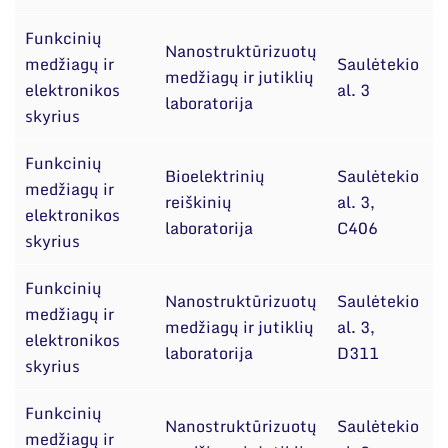
Funkcinių
Nanostruktūrizuotų
medžiagų ir
Saulėtekio
D
medžiagų ir jutiklių
elektronikos
al. 3
A
laboratorija
skyrius
Funkcinių
Bioelektrinių
Saulėtekio
medžiagų ir
D
reiškinių
al. 3,
elektronikos
A
laboratorija
C406
skyrius
Funkcinių
Nanostruktūrizuotų
Saulėtekio
p
medžiagų ir
medžiagų ir jutiklių
al. 3,
S
elektronikos
laboratorija
D311
B
skyrius
Funkcinių
Nanostruktūrizuotų
Saulėtekio
p
medžiagų ir