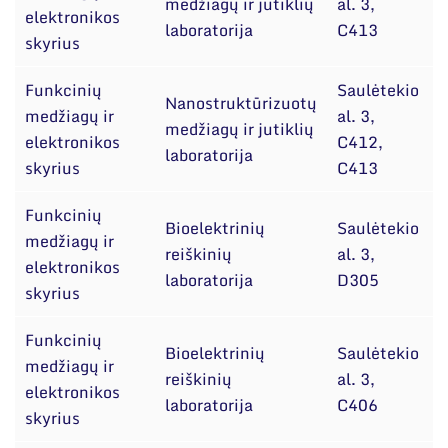
medžiagų ir jutiklių
al. 3,
A
elektronikos
laboratorija
C413
B
skyrius
Funkcinių
Saulėtekio
Nanostruktūrizuotų
medžiagų ir
al. 3,
d
medžiagų ir jutiklių
elektronikos
C412,
B
laboratorija
skyrius
C413
Funkcinių
Bioelektrinių
Saulėtekio
d
medžiagų ir
reiškinių
al. 3,
C
elektronikos
laboratorija
D305
skyrius
Funkcinių
Bioelektrinių
Saulėtekio
medžiagų ir
reiškinių
al. 3,
A
elektronikos
laboratorija
C406
skyrius