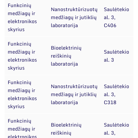
Funkcinių
Nanostruktūrizuotų
Saulėtekio
medžiagų ir
d
medžiagų ir jutiklių
al. 3,
elektronikos
D
laboratorija
C406
skyrius
Funkcinių
Bioelektrinių
medžiagų ir
Saulėtekio
reiškinių
elektronikos
al. 3
G
laboratorija
skyrius
Funkcinių
Nanostruktūrizuotų
Saulėtekio
medžiagų ir
d
medžiagų ir jutiklių
al. 3,
elektronikos
I
laboratorija
C318
skyrius
Funkcinių
Bioelektrinių
Saulėtekio
medžiagų ir
d
reiškinių
al. 3,
elektronikos
J