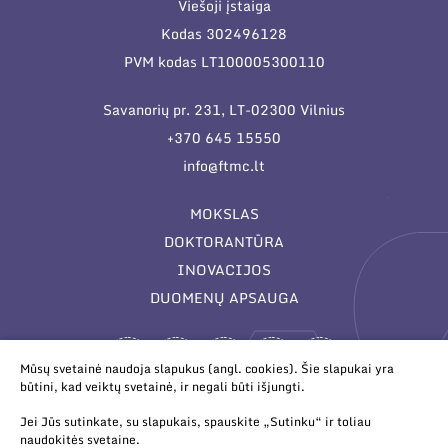
Viešoji įstaiga
Kodas 302496128
PVM kodas LT100005300110
Savanorių pr. 231, LT-02300 Vilnius
+370 645 15550
info@ftmc.lt
MOKSLAS
DOKTORANTŪRA
INOVACIJOS
DUOMENŲ APSAUGA
Mūsų svetainė naudoja slapukus (angl. cookies). Šie slapukai yra
būtini, kad veiktų svetainė, ir negali būti išjungti.
Jei Jūs sutinkate, su slapukais, spauskite „Sutinku“ ir toliau
naudokitės svetaine.
© 2026 Valstybinis mokslinių tyrimų institutas Fizinių ir