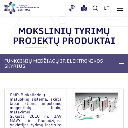
MOKSLINIŲ TYRIMŲ
PROJEKTŲ PRODUKTAI
Apie mus
Dokumentai
Struktūra
FUNKCINIŲ MEDŽIAGŲ IR ELEKTRONIKOS
Sertifikatai ir akreditavimo pažymėjimai
Administracija
SKYRIUS
Naujienos
Viešieji pirkimai
Administraciniai skyriai
Renginiai
LABORATORIJOS
PASLAUGOS
APIE SKYRIŲ
Korupcijos prevencija
Moksliniai skyriai
Tinklalaidės
Bendri rekvizitai
Duomenų apsauga
CMR-B-skaliarinių
Mokslo taryba
matuoklių sistema, skirta
Leidiniai
labai stiprių impulsinių
Administracija
Darbuotojams
magnetinių laukų
Tarptautinė patarėjų taryba
matavimui
Darbuotojų kontaktai
Sukurta 2010 m. JAV
Nuorodos
Mokslininkai emeritai
NAVY ir Prancūzijos-
Vokietijos tyrimų instituto