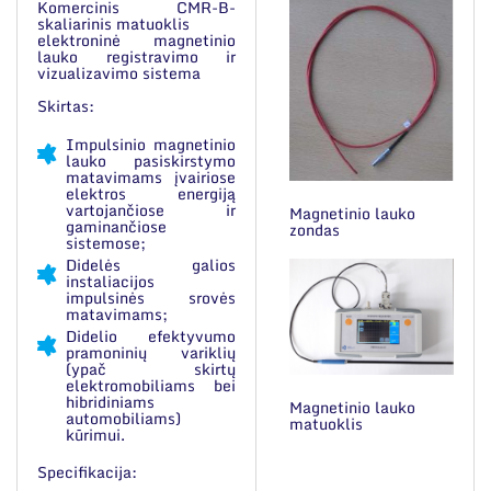
Komercinis CMR-B-
skaliarinis matuoklis
elektroninė magnetinio
lauko registravimo ir
vizualizavimo sistema
Skirtas:
Impulsinio magnetinio
lauko pasiskirstymo
matavimams įvairiose
elektros energiją
vartojančiose ir
Magnetinio lauko
gaminančiose
zondas
sistemose;
Didelės galios
instaliacijos
impulsinės srovės
matavimams;
Didelio efektyvumo
pramoninių variklių
(ypač skirtų
elektromobiliams bei
hibridiniams
Magnetinio lauko
automobiliams)
matuoklis
kūrimui.
Specifikacija: