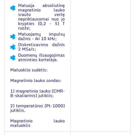
Matuoja absoliutinę
magnetinio lauko
srauto vertę
nepriklausomai nuo jo
krypties (0,2 - 5) T
ruože;
Matuojamų impulsų
dažnis - iki 10 kHz;
Diskretizavimo dažnis
2 MSa/s;
Duomenų išsaugojimas
atminties kortelėje.
Matuoklio sudėtis:
Magnetinio lauko zondas:
1) magnetinio lauko (CMR-
B-skaliarinis) jutiklis;
2) temperatūros (Pt-1000)
jutiklis.
Magnetinio lauko
matuoklis