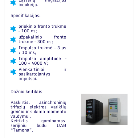
indukcija.
Specifikacijos:
priekinio fronto trukmė
– 100 ns;
užpakalinio fronto
trukmė – 300 ns;
Impulso trukmė – 3 μs
÷ 10 ms;
Impulso amplitudė –
100 ÷ 4000 V;
Vienkartiniai ir
pasikartojantys
impulsai.
Dažnio keitiklis
Paskirtis: asinchroninių
trifazių elektros variklių
greičio ir sukimo momento
valdymui.
Keitiklis gaminamas
serijiniu būdu UAB
“Tamona”.