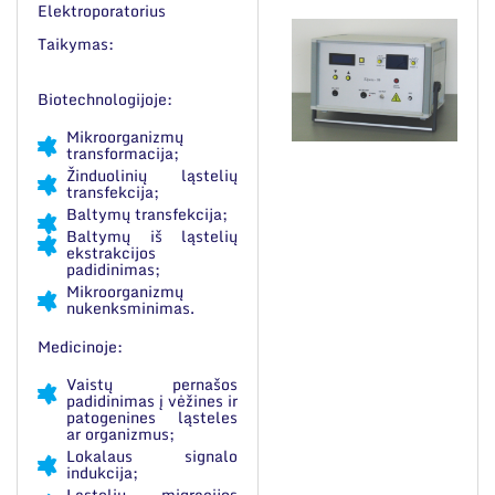
Elektroporatorius
Taikymas:
Biotechnologijoje:
Mikroorganizmų
transformacija;
Žinduolinių ląstelių
transfekcija;
Baltymų transfekcija;
Baltymų iš ląstelių
ekstrakcijos
padidinimas;
Mikroorganizmų
nukenksminimas.
Medicinoje:
Vaistų pernašos
padidinimas į vėžines ir
patogenines ląsteles
ar organizmus;
Lokalaus signalo
indukcija;
Ląstelių migracijos