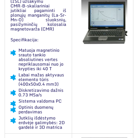
Narystė nacionalinėse ir tarptautinėse
(ISL) užsakymu
CMR-B-skaliariniai
organizacijose bei asociacijose
jutikliai pagaminti iš
plonųjų manganitų (La-Sr-
Mn-O) sluoksnių,
pasižyminčių kolosalia
magnetovarža (CMR)
Specifikacija:
Matuoja magnetinio
srauto tankio
absoliutines vertes
nepriklausomai nuo jo
krypties iki 40 T
Labai mažas aktyvaus
elemento tūris
(400x50x0.4 mm3)
Diskretizavimo dažnis
0.73 MSa/s
Sistema valdoma PC
Optinis duomenų
perdavimas
Jutklių išdėstymo
erdvėje galimybės: 2D
gardelė ir 3D matrica