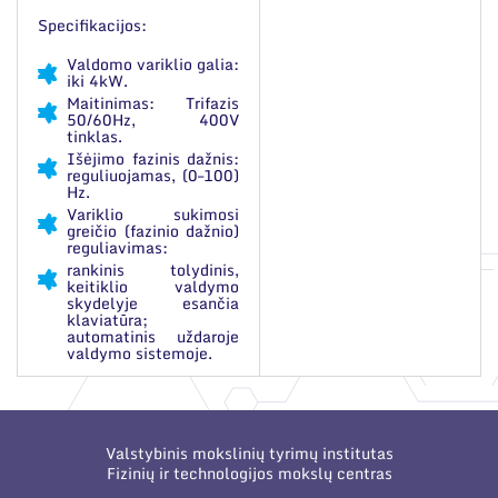
Specifikacijos:
Valdomo variklio galia:
iki 4kW.
Maitinimas: Trifazis
50/60Hz, 400V
tinklas.
Išėjimo fazinis dažnis:
reguliuojamas, (0–100)
Hz.
Variklio sukimosi
greičio (fazinio dažnio)
reguliavimas:
rankinis tolydinis,
keitiklio valdymo
skydelyje esančia
klaviatūra;
automatinis uždaroje
valdymo sistemoje.
Valstybinis mokslinių tyrimų institutas
Fizinių ir technologijos mokslų centras